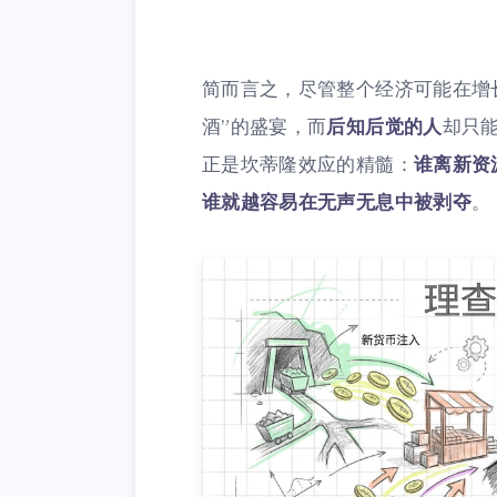
简而言之，尽管整个经济可能在增
酒”的盛宴，而
后知后觉的人
却只
正是坎蒂隆效应的精髓：
谁离新资
谁就越容易在无声无息中被剥夺
。