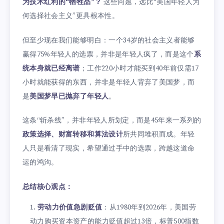
为技术红利的“牺牲品”？
这些问题，远比“美国年轻人为
何选择社会主义”更具根本性。
但至少现在我们能够明白：一个34岁的社会主义者能够
赢得75%年轻人的选票，并非是年轻人疯了，而是这个
系
统本身就已经离谱
；工作220小时才能买到40年前仅需17
小时就能获得的东西，并非是年轻人背弃了美国梦，而
是
美国梦早已抛弃了年轻人
。
这条“斩杀线”，并非年轻人所划定，而是45年来一系列的
政策选择、财富转移和算法设计
所共同堆积而成。年轻
人只是看清了现实，希望通过手中的选票，跨越这道命
运的鸿沟。
总结核心观点：
劳动力价值急剧贬值
：从1980年到2026年，美国劳
动力购买资本资产的能力贬值超过13倍，标普500指数