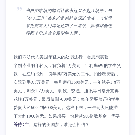
当自由市场的规则让你永远买不起入场券，当
“努力工作”换来的是越陷越深的债务，当父母
辈把财富大门焊死还加了三道锁，换谁都会选
择那个承诺改变规则的人啊！
我们不妨代入美国年轻人的处境进行一番思想实验：一
个刚毕业的年轻人，背负着5万美元、年利率6%的学生贷
款，在纽约找到一份年薪5万美元的工作。扣除税费后，
实际到手3.5万美元；每月房租1500美元，一年就是1.8万
美元，剩余1.7万美元；餐饮、交通、通讯等日常开支再
花掉1万美元，最后仅剩7000美元；每年需要偿还的学生
贷款大约5000到6000美元。这样下来，一年到头只能攒
下大约1000美元。如果想买一份标普500指数基金，需要
等待7年
。这样的美国梦，谁还会相信？