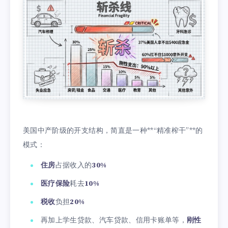
美国中产阶级的开支结构，简直是一种**“精准榨干”**的
模式：
住房
占据收入的
30%
医疗保险
耗去
10%
税收
负担
20%
再加上学生贷款、汽车贷款、信用卡账单等，
刚性