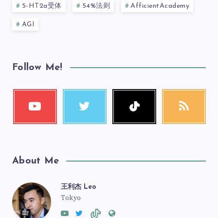
5-HT2a受体
54%法则
AfficientAcademy
AGI
Follow Me!
About Me
王利杰 Leo
Tokyo