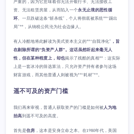
严重的，因为它意味着你无法开银行卡、无法接收工
资、无法租赁房屋，从而陷入一个
永无止境的恶性循
环
。一旦跌破这条“斩杀线”，个人将彻底被系统**“踢出
局”**，从纳税公民沦为社会边缘人。
有人冷酷地将此解读为美式资本主义的**“自我净化”
，旨
在剔除所谓的“负资产人群”。这话虽然听起来毫无人
性，但在某种程度上，却也
揭示了残酷的真相**：这实际
上是一套冰冷的筛选算法，只允许资产持有者参与这场
财富游戏，而其他普通人则被视为**“耗材”**。
遥不可及的资产门槛
我们再来审视，普通人获取资产的门槛是如何被
人为地
抬高
到遥不可及的高度。
首先是
住房
，这本是安身立命之本。在1980年代，美国