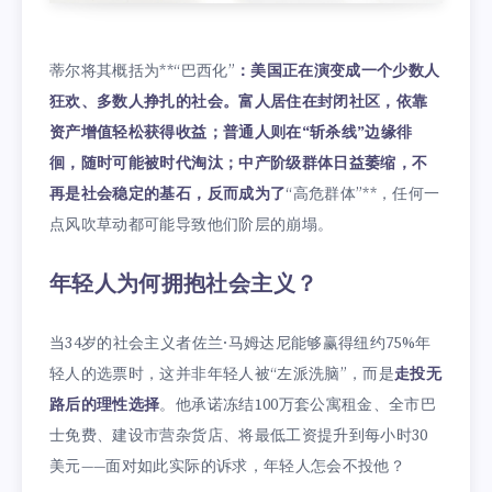
蒂尔将其概括为**“巴西化”
：美国正在演变成一个少数人
狂欢、多数人挣扎的社会。富人居住在封闭社区，依靠
资产增值轻松获得收益；普通人则在“斩杀线”边缘徘
徊，随时可能被时代淘汰；中产阶级群体日益萎缩，不
再是社会稳定的基石，反而成为了
“高危群体”**，任何一
点风吹草动都可能导致他们阶层的崩塌。
年轻人为何拥抱社会主义？
当34岁的社会主义者佐兰·马姆达尼能够赢得纽约75%年
轻人的选票时，这并非年轻人被“左派洗脑”，而是
走投无
路后的理性选择
。他承诺冻结100万套公寓租金、全市巴
士免费、建设市营杂货店、将最低工资提升到每小时30
美元——面对如此实际的诉求，年轻人怎会不投他？