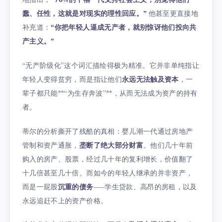
蠢、任性，这就是对现实的理性回应。”
他甚至更直接地
补充道：
“你把年轻人逼成无产者，就别惊讶他们投向共
产主义。”
“无产阶级化”这个词汇描绘得极为精准。它并非单纯指让
年轻人变得贫穷，而是指让他们
永远无法触及资本
，一
辈子都只能**“为生存奔波”**，从而无法成为资产的持有
者。
蒂尔的分析撕开了残酷的真相：婴儿潮一代通过房地产
管制和资产通胀，
垄断了绝大部分财富
。他们几十年前
购入的房产、股票，经过几十年的复利增长，价值翻了
十几倍甚至几十倍。而如今的年轻人继承的并非资产，
而是一屁股
沉重的债务
——学生贷款、高昂的房租，以及
永远追赶不上的资产价格。