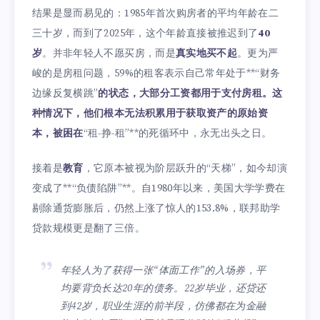
结果是显而易见的：1985年首次购房者的平均年龄在二
三十岁，而到了2025年，这个年龄直接被推迟到了
40
岁
。并非年轻人不愿买房，而是
真实地买不起
。更为严
峻的是房租问题，59%的租客表示自己常年处于**“财务
边缘反复横跳”
的状态，大部分工资都用于支付房租。这
种情况下，他们根本无法积累用于获取资产的原始资
本，被困在
“租-挣-租”**的死循环中，永无出头之日。
接着是
教育
，它原本被视为阶层跃升的“天梯”，如今却演
变成了**“负债陷阱”**。自1980年以来，美国大学学费在
剔除通货膨胀后，仍然上涨了惊人的153.8%，联邦助学
贷款规模更是翻了三倍。
年轻人为了获得一张“体面工作”的入场券，平
均要背负长达20年的债务。22岁毕业，还贷还
到42岁，职业生涯的前半段，仿佛都在为金融