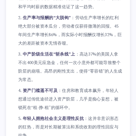
和平均时薪的数据精准佐证了这一趋势。
生产率与报酬的“大脱钩”
：劳动生产率增长的红利
绝大部分被资本瓜分，劳动者仅获得微薄的回报。45
年间生产率增长86%，而实际小时报酬仅增长32%，巨
大的差距被资本无情吞噬。
中产阶级生活在“斩杀线”上
：高达37%的美国人拿
不出400美元应急金，任何一次小意外都可能导致整个
阶层的崩塌。高昂的刚性支出，使得“零容错”的人生成
为常态。
资产门槛遥不可及
：住房和教育成本飙升，年轻人
想通过传统途径进入资产阶层，几乎是痴心妄想，被
锁死在“租-挣-租”的循环中。
年轻人拥抱社会主义是理性反抗
：这并非意识形态
的狂热，而是对长期被算法和系统收割的理性回应与
抗争。