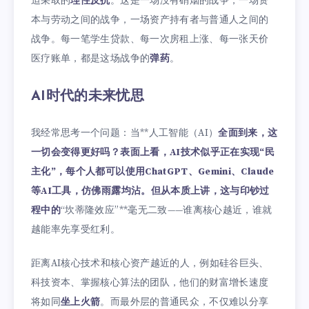
迫采取的
理性反抗
。这是一场没有硝烟的战争，一场资
本与劳动之间的战争，一场资产持有者与普通人之间的
战争。每一笔学生贷款、每一次房租上涨、每一张天价
医疗账单，都是这场战争的
弹药
。
AI时代的未来忧思
我经常思考一个问题：当**人工智能（AI）
全面到来，这
一切会变得更好吗？表面上看，AI技术似乎正在实现“民
主化”，每个人都可以使用ChatGPT、Gemini、Claude
等AI工具，仿佛雨露均沾。但从本质上讲，这与印钞过
程中的
“坎蒂隆效应”**毫无二致——谁离核心越近，谁就
越能率先享受红利。
距离AI核心技术和核心资产越近的人，例如硅谷巨头、
科技资本、掌握核心算法的团队，他们的财富增长速度
将如同
坐上火箭
。而最外层的普通民众，不仅难以分享