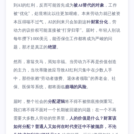
到AI的红利，反而可能首先成为
被AI替代的对象
，工作
被“优化”，处境将比以往更加艰难。本来劳动力就已被资
本压得喘不过气，AI的到来只会加剧这种
财富分化
，劳
动力的议价权可能直接被“打穿归零”。届时，年轻人别说
每年攒下1000美元，能否保住工作都将成为严峻的问
题，那才是真正的
绝望
。
然而，塞翁失马，焉知非福。当劳动力不再是价值创造
的主力，当坎蒂隆效应导致AI红利只集中在少数人手
中，那些依赖“劳动者缴费、退休者领取”的养老金、社
保、医保等系统，都将面临
崩塌的风险
。
届时，整个社会的
分配逻辑
将不得不被彻底推倒重写。
我们将不得不面对一个长期被回避的问题：在一个不再
需要大多数人劳动的世界里，
人的价值是什么？财富该
如何分配？普通人又如何在时代变迁中不被抛弃，不沦