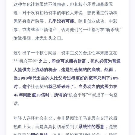
这种简化计算虽然不够精确，但其核心矛盾却暴露无
遗：对于没有初始资本的年轻人来说，想要通过劳动积
累跻身资产阶层，
几乎没有可能
。除非创业成功、中彩
票，或者继承巨额遗产，否则他们的一生都将在“斩杀线”
附近徘徊，永无出头之日。
这引出了一个核心问题：资本主义的合法性本来建立在
**“机会平等”
之上，即你可以拥有财富，但也必须为普通
人提供向上流动的机会，这是社会契约的底线。然而，
当1980年代出生的人比父母过得更好的概率只剩下50%
时，这个
社会契约
就已经破碎了。当劳动力的购买力在
45年间贬值13倍时，所谓的
“机会平等”**就成了一句空
话。
年轻人选择社会主义，并非是阅读了马克思主义理论后
热血上头，而是真真切切感受到了
系统性的恶意
，是被