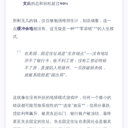
支出
的总和轻松超过
90%
所剩无几的钱，仅仅够勉强维持生计，别说储蓄，连一
点
缓冲余地
都没有。这无疑是一种**“零容错”**的人生模
式。
在美国，固定住址就是“生存锚点”——没有地址
开不了银行卡，收不到工资；没有工资证明租
不了房，直接陷入死循环。一旦跌破斩杀线，
就被系统彻底“踢出局”。
这就像在没有外挂的地狱模式游戏中，任何一个微小的
错误都可能导致系统性的**“连坐”效应**：信用分暴跌、
贷款利率飙升、被房东赶出门、银行账户被冻结，最终
甚至失去固定的住址。失去固定住址在美国社会是极其