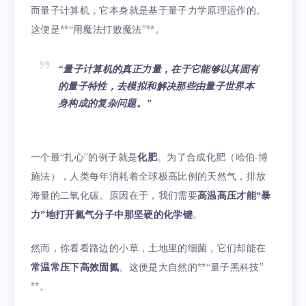
而量子计算机，它本身就是基于量子力学原理运作的。
这便是**“用魔法打败魔法”**。
“量子计算机的真正力量，在于它能够以其固有
的量子特性，去模拟和解决那些由量子世界本
身构成的复杂问题。”
一个最“扎心”的例子就是
化肥
。为了合成化肥（哈伯-博
施法），人类每年消耗着全球极高比例的天然气，排放
海量的二氧化碳。原因在于，我们需要
高温高压才能“暴
力”地打开氮气分子中那坚硬的化学键
。
然而，你看看路边的小草，土地里的细菌，它们却能在
常温常压下高效固氮
。这便是大自然的**“量子黑科技”
**。