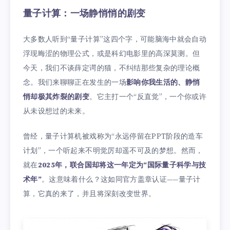
量子计算：一场静悄悄的剧变
大多数人听到“量子计算”这四个字，可能脑海中就会自动
浮现晦涩的物理公式，或是科幻电影里的高深莫测。但
今天，我们不谈薛定谔的猫，不纠结那些复杂的理论概
念。我们来聊聊正在发生的一场
影响你我生活的、静悄
悄却极其炸裂的剧变
。它主打一个“反直觉”，一个你或许
从未设想过的未来。
曾经，量子计算机被戏称为“永远停留在PPT阶段的造车
计划”，一个听起来不明觉厉却遥不可及的梦想。然而，
就在
2025年，联合国却将这一年定为“国际量子科学与技
术年”
。这意味着什么？这如同官方盖章认证——量子计
算，它真的来了，并且将深刻改变世界。