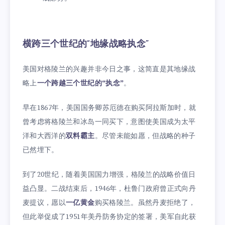
横跨三个世纪的“地缘战略执念”
美国对格陵兰的兴趣并非今日之事，这简直是其地缘战
略上
一个跨越三个世纪的“执念”
。
早在1867年，美国国务卿苏厄德在购买阿拉斯加时，就
曾考虑将格陵兰和冰岛一同买下，意图使美国成为太平
洋和大西洋的
双料霸主
。尽管未能如愿，但战略的种子
已然埋下。
到了20世纪，随着美国国力增强，格陵兰的战略价值日
益凸显。二战结束后，1946年，杜鲁门政府曾正式向丹
麦提议，愿以
一亿黄金
购买格陵兰。虽然丹麦拒绝了，
但此举促成了1951年美丹防务协定的签署，美军自此获