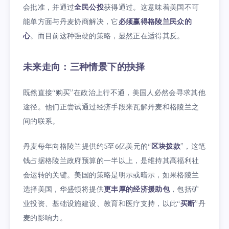
会批准，并通过
全民公投
获得通过。这意味着美国不可
能单方面与丹麦协商解决，它
必须赢得格陵兰民众的
心
。而目前这种强硬的策略，显然正在适得其反。
未来走向：三种情景下的抉择
既然直接“购买”在政治上行不通，美国人必然会寻求其他
途径。他们正尝试通过经济手段来瓦解丹麦和格陵兰之
间的联系。
丹麦每年向格陵兰提供约5至6亿美元的“
区块拨款
”，这笔
钱占据格陵兰政府预算的一半以上，是维持其高福利社
会运转的关键。美国的策略是明示或暗示，如果格陵兰
选择美国，华盛顿将提供
更丰厚的经济援助包
，包括矿
业投资、基础设施建设、教育和医疗支持，以此“
买断
”丹
麦的影响力。