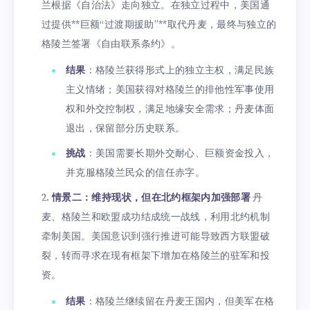
兰根据《自治法》走向独立。在独立过程中，美国通
过提供**巨额“过渡期援助”**取代丹麦，最终与独立的
格陵兰签署《自由联系条约》。
结果
：格陵兰获得形式上的独立主权，满足民族
主义情绪；美国获得对格陵兰的排他性军事使用
权和外交控制权，满足地缘安全需求；丹麦体面
退出，保留部分历史联系。
挑战
：美国需要长期外交耐心、巨额资金投入，
并克服格陵兰民众的信任赤字。
情景二：维持现状，但在北约框架内加强部署
丹
麦、格陵兰和欧盟成功结成统一战线，利用北约机制
牵制美国。美国意识到强行推进可能导致西方联盟破
裂，转而寻求在现有框架下增加在格陵兰的驻军和投
资。
结果
：格陵兰继续留在丹麦王国内，但美军在格