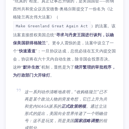
“玩真的”程度。真正让事态升级的，是美国国会——田纳
西州共和党众议员安德鲁·奥格尔斯提交了一份名为《让
格陵兰再次伟大法案》（
）的法案。该
Make Greenland Great Again Act
法案直接授权美国总统“
寻求与丹麦王国进行谈判，以确
保美国获得格陵兰
”。更令人震惊的是，法案中设立了一
个“
快速通道
”：一旦协议达成，总统必须在五天内提交国
会，协议将在六十天内自动生效，除非国会投票否决。
这种“
默许生效
”机制，显然是为了
绕开繁琐的审批程序，
为行政部门大开绿灯
。
这一系列动作清晰地表明，“收购格陵兰”已不
再是某个政治人物的突发奇想，它已上升为共
和党内MAGA派系的
正式政策纲领
。通过立法
形式的提出，美国向全世界传递了一个明确信
号：这不是玩笑，而是美国
国家战略调整
的组
成部分。