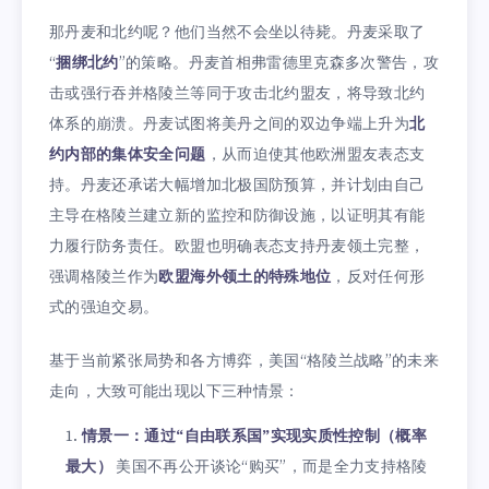
那丹麦和北约呢？他们当然不会坐以待毙。丹麦采取了
“
捆绑北约
”的策略。丹麦首相弗雷德里克森多次警告，攻
击或强行吞并格陵兰等同于攻击北约盟友，将导致北约
体系的崩溃。丹麦试图将美丹之间的双边争端上升为
北
约内部的集体安全问题
，从而迫使其他欧洲盟友表态支
持。丹麦还承诺大幅增加北极国防预算，并计划由自己
主导在格陵兰建立新的监控和防御设施，以证明其有能
力履行防务责任。欧盟也明确表态支持丹麦领土完整，
强调格陵兰作为
欧盟海外领土的特殊地位
，反对任何形
式的强迫交易。
基于当前紧张局势和各方博弈，美国“格陵兰战略”的未来
走向，大致可能出现以下三种情景：
情景一：通过“自由联系国”实现实质性控制（概率
最大）
美国不再公开谈论“购买”，而是全力支持格陵