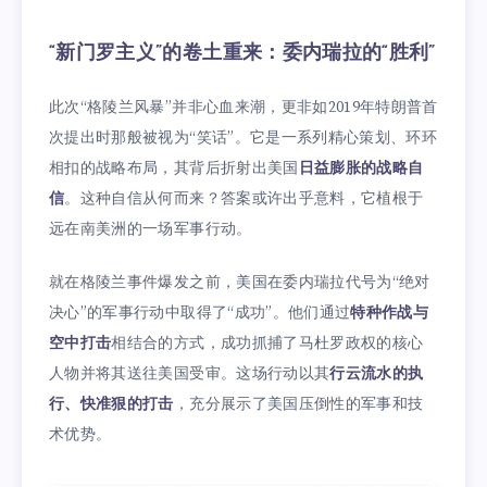
“新门罗主义”的卷土重来：委内瑞拉的“胜利”
此次“格陵兰风暴”并非心血来潮，更非如2019年特朗普首
次提出时那般被视为“笑话”。它是一系列精心策划、环环
相扣的战略布局，其背后折射出美国
日益膨胀的战略自
信
。这种自信从何而来？答案或许出乎意料，它植根于
远在南美洲的一场军事行动。
就在格陵兰事件爆发之前，美国在委内瑞拉代号为“绝对
决心”的军事行动中取得了“成功”。他们通过
特种作战与
空中打击
相结合的方式，成功抓捕了马杜罗政权的核心
人物并将其送往美国受审。这场行动以其
行云流水的执
行、快准狠的打击
，充分展示了美国压倒性的军事和技
术优势。