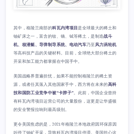
其中，格陵兰南部的
科瓦内湾项目
是全球最大的稀土和
铀矿床之一，富含的钕、镝、铽等稀土，是制造
战斗
机、核潜艇、导弹制导系统、电动汽车
乃至
风力涡轮机
等高科技产品的关键材料。目前，全球绝大部分稀土的
开采和加工能力都掌握在中国手中。
美国战略界普遍担忧，如果不能控制格陵兰的稀土资
源，或者任其落入其他国家手中，西方将在未来的
高科
技和国防工业竞争中被“卡脖子”
。此前，中国企业曾持
有科瓦内湾项目运营公司的大量股份，这更是让华盛顿
的安全警报拉响到最高级别。
更令美国焦虑的是，2021年格陵兰本地政府因环保原因
叫停了铀矿开采，导致科瓦内湾项目停滞。美国担心这