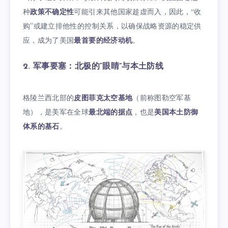
种
政策不确定性
可能引来其他国家趁虚而入，因此，“收
购”或建立排他性的控制关系，以确保战略资源的稳定供
应，成为了美国
最首要的经济动机
。
2. 军事要塞：北极的“眼睛”与本土防线
格陵兰西北部的
皮图菲克太空基地
（前称图勒空军基
地），是美军在全球
最北端的据点
，也是
美国本土防御
体系的基石
。