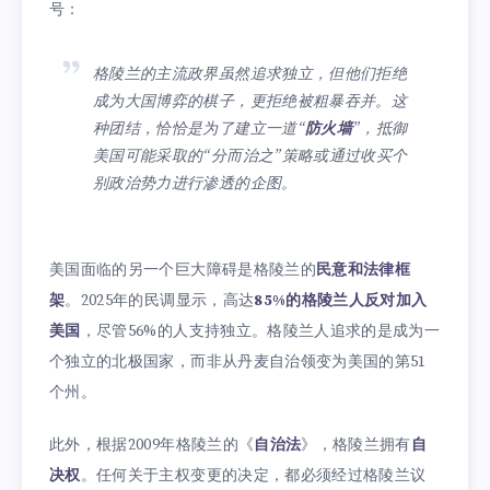
号：
格陵兰的主流政界虽然追求独立，但他们拒绝
成为大国博弈的棋子，更拒绝被粗暴吞并。这
种团结，恰恰是为了建立一道“
防火墙
”，抵御
美国可能采取的“分而治之”策略或通过收买个
别政治势力进行渗透的企图。
美国面临的另一个巨大障碍是格陵兰的
民意和法律框
架
。2025年的民调显示，高达
85%的格陵兰人反对加入
美国
，尽管56%的人支持独立。格陵兰人追求的是成为一
个独立的北极国家，而非从丹麦自治领变为美国的第51
个州。
此外，根据2009年格陵兰的《
自治法
》，格陵兰拥有
自
决权
。任何关于主权变更的决定，都必须经过格陵兰议