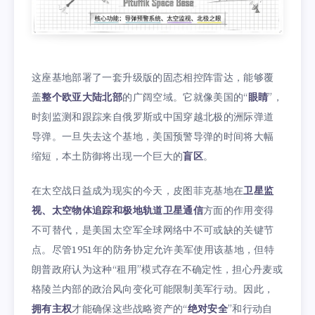
这座基地部署了一套升级版的固态相控阵雷达，能够覆
盖
整个欧亚大陆北部
的广阔空域。它就像美国的“
眼睛
”，
时刻监测和跟踪来自俄罗斯或中国穿越北极的洲际弹道
导弹。一旦失去这个基地，美国预警导弹的时间将大幅
缩短，本土防御将出现一个巨大的
盲区
。
在太空战日益成为现实的今天，皮图菲克基地在
卫星监
视、太空物体追踪和极地轨道卫星通信
方面的作用变得
不可替代，是美国太空军全球网络中不可或缺的关键节
点。尽管1951年的防务协定允许美军使用该基地，但特
朗普政府认为这种“租用”模式存在不确定性，担心丹麦或
格陵兰内部的政治风向变化可能限制美军行动。因此，
拥有主权
才能确保这些战略资产的“
绝对安全
”和行动自