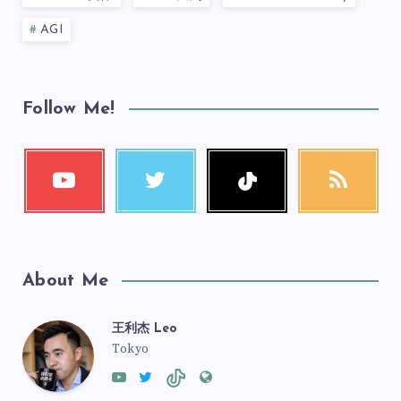
AGI
Follow Me!
About Me
王利杰 Leo
Tokyo