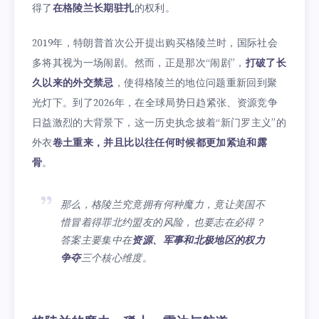
得了
在格陵兰长期驻扎
的权利。
2019年，特朗普首次公开提出购买格陵兰时，国际社会
多将其视为一场闹剧。然而，正是那次“闹剧”，
打破了长
久以来的外交禁忌
，使得格陵兰的地位问题重新回到聚
光灯下。到了2026年，在全球局势日趋紧张、资源竞争
日益激烈的大背景下，这一历史执念披着“新门罗主义”的
外衣
卷土重来，并且比以往任何时候都更加紧迫和露
骨
。
那么，格陵兰究竟拥有何种魔力，竟让美国不
惜冒着得罪北约盟友的风险，也要志在必得？
答案主要集中在
资源、军事和北极地区的权力
争夺
三个核心维度。