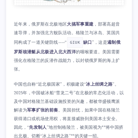
近年来，俄罗斯在北极地区
大搞军事重建
，部署高超音
速导弹，并加强北方舰队活动。格陵兰与冰岛、英国共
同构成了一道关键防线——“
缺口
”，这是
遏制俄
GIUK
罗斯核潜艇从北极进入北大西洋
的咽喉要道。美国需要
强化在格陵兰的反潜作战能力，以封锁俄罗斯的海上扩
张。
中国也自称“近北极国家”，积极建设“
冰上丝绸之路
”。
2025年，中国破冰船“雪龙二号”在北极的常态化活动，以
及中国对格陵兰基础设施投资的兴趣，都被华盛顿鹰派
解读为
军事扩张的前奏
。美国担忧，如果中国在格陵兰
获得港口或机场使用权，将直接威胁到美国本土安全。
因此，“
先发制人
”地控制格陵兰，被美国视为**将中国挤
出北极、切断“冰上丝绸之路”**的关键一招。