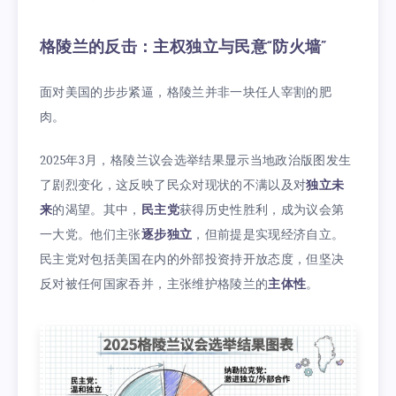
格陵兰的反击：主权独立与民意“防火墙”
面对美国的步步紧逼，格陵兰并非一块任人宰割的肥
肉。
2025年3月，格陵兰议会选举结果显示当地政治版图发生
了剧烈变化，这反映了民众对现状的不满以及对
独立未
来
的渴望。其中，
民主党
获得历史性胜利，成为议会第
一大党。他们主张
逐步独立
，但前提是实现经济自立。
民主党对包括美国在内的外部投资持开放态度，但坚决
反对被任何国家吞并，主张维护格陵兰的
主体性
。