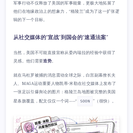
军事行动不仅释放了美国的军事能量，更极大地拓展了
他们在地缘政治上的想象力，“格陵兰”成为了这一扩张逻
辑的下一个目标。
从社交媒体的“宣战”到国会的“速通法案”
当然，美国不可能直接宣称从委内瑞拉的经验中获得了
灵感。他们需要
造势
。
就在马杜罗被捕的消息震动全球之际，白宫副幕僚长夫
人、MAGA运动重要人物凯蒂·米勒在社交媒体上发布了
一张足以引爆舆论的图片：格陵兰岛地图被完整的美国
星条旗覆盖，配文仅仅一个词——“
”（很快）。
SOON