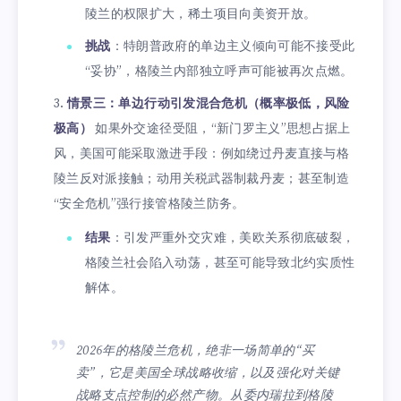
陵兰的权限扩大，稀土项目向美资开放。
挑战
：特朗普政府的单边主义倾向可能不接受此
“妥协”，格陵兰内部独立呼声可能被再次点燃。
情景三：单边行动引发混合危机（概率极低，风险
极高）
如果外交途径受阻，“新门罗主义”思想占据上
风，美国可能采取激进手段：例如绕过丹麦直接与格
陵兰反对派接触；动用关税武器制裁丹麦；甚至制造
“安全危机”强行接管格陵兰防务。
结果
：引发严重外交灾难，美欧关系彻底破裂，
格陵兰社会陷入动荡，甚至可能导致北约实质性
解体。
2026年的格陵兰危机，绝非一场简单的“买
卖”，它是美国全球战略收缩，以及强化对关键
战略支点控制的必然产物。从委内瑞拉到格陵