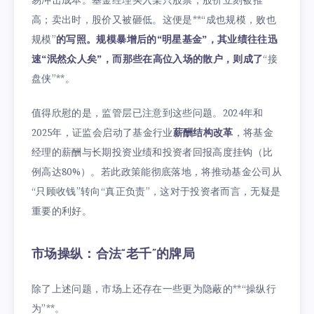
易冲击成本。基金经理买入某只股票，股价立刻被推
高；卖出时，股价又被砸低。这便是**“成也规模，败也
规模”
的写照。规模暴增后的“明星基金”，其业绩往往迅
速“泯然众人矣”，而那些在高位入场的散户，则成了
“接
盘侠”**。
值得欣慰的是，监管层已注意到这些问题。2024年和
2025年，证监会启动了基金行业
薪酬结构改革
，将基金
经理的薪酬与长期投资业绩和投资者回报高度挂钩（比
例高达80%）。若此政策能彻底落地，将推动基金公司从
“只顾收钱”转向“真正负责”，这对于投资者而言，无疑是
重要的利好。
市场操纵：合法“老千”的牌局
除了上述问题，市场上还存在一些更为隐蔽的**“操纵行
为”**。