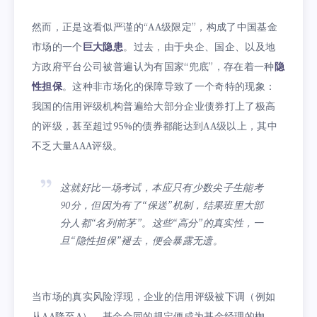
然而，正是这看似严谨的“AA级限定”，构成了中国基金
市场的一个
巨大隐患
。过去，由于央企、国企、以及地
方政府平台公司被普遍认为有国家“兜底”，存在着一种
隐
性担保
。这种非市场化的保障导致了一个奇特的现象：
我国的信用评级机构普遍给大部分企业债券打上了极高
的评级，甚至超过95%的债券都能达到AA级以上，其中
不乏大量AAA评级。
这就好比一场考试，本应只有少数尖子生能考
90分，但因为有了“保送”机制，结果班里大部
分人都“名列前茅”。这些“高分”的真实性，一
旦“隐性担保”褪去，便会暴露无遗。
当市场的真实风险浮现，企业的信用评级被下调（例如
从AA降至A），基金合同的规定便成为基金经理的枷