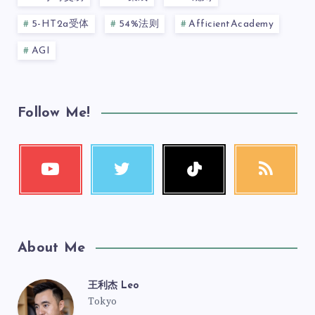
5-HT2a受体
54%法则
AfficientAcademy
AGI
Follow Me!
About Me
王利杰 Leo
Tokyo