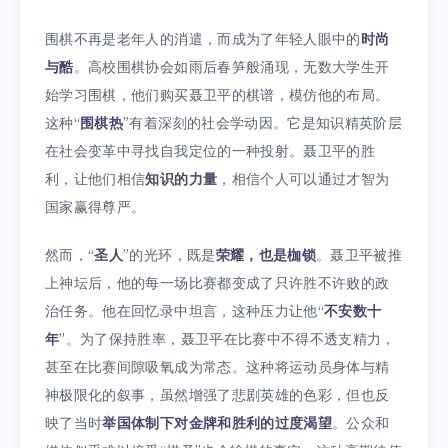
围棋不再是老年人的消遣，而成为了年轻人眼中的
时尚
与酷
。高校围棋协会如雨后春笋般涌现，无数大学生开
始学习围棋，他们购买聂卫平的棋谱，模仿他的布局。
这种“
围棋热
”有着深刻的社会学动因。它是知识精英阶层
在社会变革中寻找自我定位的一种投射。聂卫平的胜
利，让他们相信
知识的力量
，相信个人可以通过才智为
国家赢得尊严。
然而，“
圣人
”的光环，既是
荣耀，也是枷锁
。聂卫平被推
上神坛后，他的每一场比赛都变成了只许胜不许败的政
治任务。他在回忆录中坦言，这种压力让他“
不安数十
年
”。为了保持胜率，聂卫平在比赛中不得不透支精力，
甚至在比赛间隙吸氧成为常态。这种将运动员身体与精
神极限化的叙事，虽然增强了悲剧英雄的色彩，但也反
映了当时
举国体制下对金牌和胜利的过度渴望
。公众和