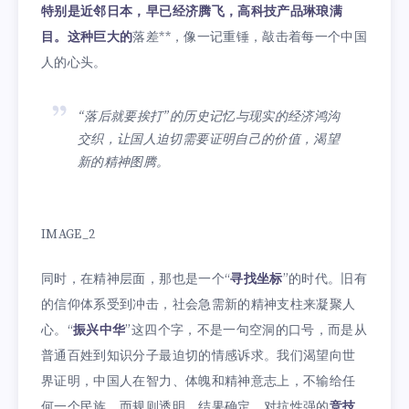
特别是近邻日本，早已经济腾飞，高科技产品琳琅满
目。这种巨大的
落差**，像一记重锤，敲击着每一个中国
人的心头。
“落后就要挨打”的历史记忆与现实的经济鸿沟
交织，让国人迫切需要证明自己的价值，渴望
新的精神图腾。
IMAGE_2
同时，在精神层面，那也是一个“
寻找坐标
”的时代。旧有
的信仰体系受到冲击，社会急需新的精神支柱来凝聚人
心。“
振兴中华
”这四个字，不是一句空洞的口号，而是从
普通百姓到知识分子最迫切的情感诉求。我们渴望向世
界证明，中国人在智力、体魄和精神意志上，不输给任
何一个民族。而规则透明、结果确定、对抗性强的
竞技