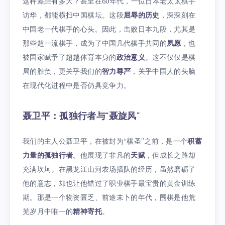
这种差距有多大？甚至在60年代，一位日本老太太棋手
访华，都能横扫中国棋坛。这段
屈辱的历史
，深深刻在
中国老一代棋手的心头。因此，击败日本九段，尤其是
那些超一流棋手，成为了中国几代棋手共同的
夙愿
，也
被国家赋予了超越体育本身的
政治意义
。这不仅仅是棋
局的胜负，更关乎我们的
智力尊严
，关乎中国人的头脑
在现代化进程中是否仍具竞争力。
聂卫平：孤独行者与“聂旋风”
我们的主人公聂卫平，在被封为“棋圣”之前，是一个
积蓄
力量的孤独行者
。他展现了非凡的
天赋
，但成长之路却
充满坎坷。在黑龙江山河农场插队的经历，虽然磨砺了
他的意志，却也让他错过了职业棋手最宝贵的黄金训练
期。那是一个物资匮乏、前途未卜的年代，围棋是他荒
芜岁月中唯一的
精神寄托
。