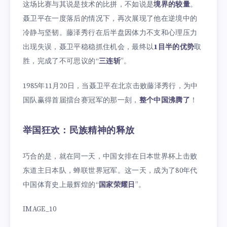
这场比赛与其说是技术的比拼，不如说是
境界的较量
。
聂卫平在一度落后的情况下，再次展现了他在逆境中的
冷静与坚韧。藤泽秀行在后半盘因体力不支和心理压力
出现失误，聂卫平稳稳抓住机会，最终以
1目半的优势
取
胜，完成了不可思议的“
三连斩
”。
1985年11月20日，当聂卫平在北京击败藤泽秀行，为中
国队赢得首届擂台赛冠军的那一刻，
整个中国沸腾了
！
举国狂欢：民族精神的释放
巧合的是，就在同一天，中国女排在日本世界杯上击败
东道主日本队，蝉联世界冠军。这一天，成为了80年代
中国体育史上最辉煌的“
国家荣耀日
”。
IMAGE_10