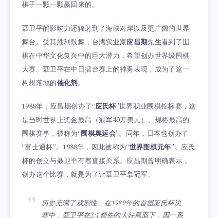
棋子一颗一颗赢回来的。
聂卫平的影响力还辐射到了海峡对岸以及更广阔的世界
舞台。受其胜利鼓舞，台湾实业家
应昌期
先生看到了围
棋在中华文化复兴中的巨大潜力，希望创办世界级围棋
大赛。聂卫平在中日擂台赛上的神勇表现，成为了这一
构想落地的
催化剂
。
1988年，应昌期创办了“
应氏杯
”世界职业围棋锦标赛，这
是当时世界上奖金最高（冠军40万美元）、规格最高的
围棋赛事，被称为“
围棋奥运会
”。同年，日本也创办了
“富士通杯”。1988年，因此被称为“
世界围棋元年
”。应氏
杯的创立与聂卫平有着直接关系。应昌期曾明确表示，
创办这个比赛，就是为了让聂卫平拿冠军。
历史充满了戏剧性。在1989年的首届应氏杯决
赛中，聂卫平在2:1领先的大好局面下，因一系