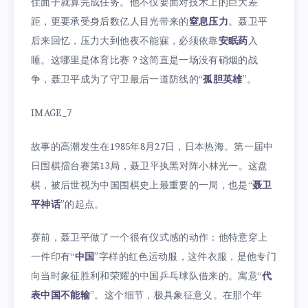
住面子就算完成任务。他不仅要面对技术上的巨大差
距，更要承受身后数亿人目光带来的
窒息压力
。聂卫平
后来回忆，压力大到他夜不能寐，必须依靠
安眠药
入
睡。这哪里是体育比赛？这简直是一场没有硝烟的战
争，聂卫平成为了守卫最后一道防线的“
孤胆英雄
”。
IMAGE_7
故事的高潮发生在1985年8月27日，日本热海。第一届中
日围棋擂台赛第13局，聂卫平执黑对阵小林光一。这盘
棋，被后世视为中国围棋史上最重要的一局，也是“
聂卫
平神话
”的起点。
赛前，聂卫平做了一个很有仪式感的动作：他特意穿上
一件印有“
中国
”字样的红色运动服，这件衣服，是他专门
向当时象征胜利和荣耀的中国乒乓球队借来的。寓意“
代
表中国不能输
”。这个细节，极具象征意义。在那个年