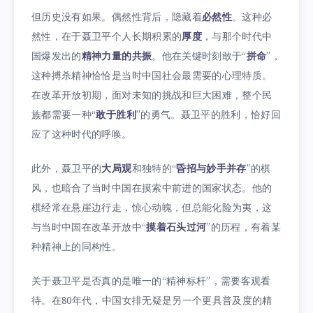
但历史没有如果。偶然性背后，隐藏着
必然性
。这种必
然性，在于聂卫平个人长期积累的
厚度
，与那个时代中
国爆发出的
精神力量的共振
。他在关键时刻敢于“
拼命
”，
这种搏杀精神恰恰是当时中国社会最需要的心理特质。
在改革开放初期，面对未知的挑战和巨大困难，整个民
族都需要一种“
敢于胜利
”的勇气。聂卫平的胜利，恰好回
应了这种时代的呼唤。
此外，聂卫平的
大局观
和独特的“
昏招与妙手并存
”的棋
风，也暗合了当时中国在摸索中前进的国家状态。他的
棋经常在悬崖边行走，惊心动魄，但总能化险为夷，这
与当时中国在改革开放中“
摸着石头过河
”的历程，有着某
种精神上的同构性。
关于聂卫平是否真的是唯一的“精神标杆”，需要客观看
待。在80年代，中国女排无疑是另一个更具普及度的精