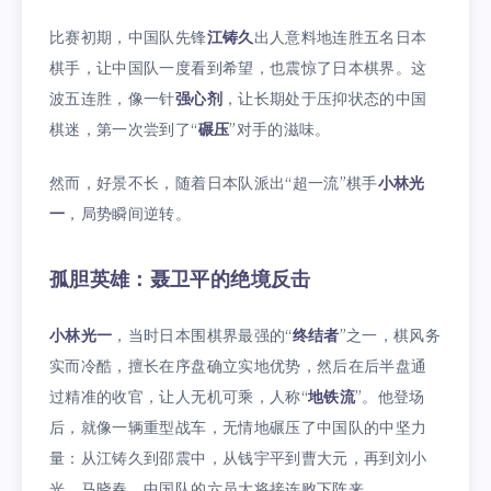
比赛初期，中国队先锋
江铸久
出人意料地连胜五名日本
棋手，让中国队一度看到希望，也震惊了日本棋界。这
波五连胜，像一针
强心剂
，让长期处于压抑状态的中国
棋迷，第一次尝到了“
碾压
”对手的滋味。
然而，好景不长，随着日本队派出“超一流”棋手
小林光
一
，局势瞬间逆转。
孤胆英雄：聂卫平的绝境反击
小林光一
，当时日本围棋界最强的“
终结者
”之一，棋风务
实而冷酷，擅长在序盘确立实地优势，然后在后半盘通
过精准的收官，让人无机可乘，人称“
地铁流
”。他登场
后，就像一辆重型战车，无情地碾压了中国队的中坚力
量：从江铸久到邵震中，从钱宇平到曹大元，再到刘小
光、马晓春，中国队的六员大将接连败下阵来。