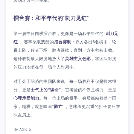
装到牙齿的正规军。
擂台赛：和平年代的“刺刀见红”
第一届中日围棋擂台赛，更像是一场和平年代的“
刺刀见
红
”。赛事采取残酷的
擂台赛制
：双方各出8名棋手，轮
番上阵，败者下场，胜者继续，直到一方主帅被击败。
这种赛制最大限度地放大了
英雄主义色彩
，将团队对抗
的压力浓缩在每一场个人对局中。
对于处于弱势的中国队来说，每一场胜利不仅是技术得
分，更是
士气上的“续命”
。它考验的不仅是棋力，更是
心理承受能力
。每一位上场的棋手，身后都站着整个国
家，输棋，就意味着“
阵亡
”，意味着更沉重的担子要压在
队友肩上。
IMAGE_5