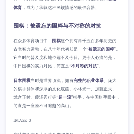
体育
，成为了承载这种民族情感的最佳容器。
围棋：被遗忘的国粹与不对称的对抗
在众多体育项目中，
围棋
这个拥有两千五百多年历史的
古老智力运动，在八十年代初却是一个“
被遗忘的国粹
”。
它当时的普及度和地位远不及今日。更令人心痛的是，
中日围棋的实力对比，简直是“
不对称的对抗
”。
日本围棋
当时是世界顶流，拥有
完整的职业体系
、庞大
的棋手群体和深厚的文化底蕴。小林光一、加藤正夫、
武宫正树、藤泽秀行等“
超一流
”棋手，在中国棋手眼中，
简直是一座座不可逾越的高山。
IMAGE_3