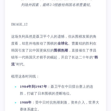
列场外因素，最终2:3惜败给韩国名将曹薰铉。
IMAGE_12
这场失利虽然是聂卫平个人的遗憾，但从围棋发展的角
度看，却意外地推动了围棋的
全球化
。曹薰铉的胜利在
韩国引发了比中国更疯狂的
围棋热潮
，直接催生了李昌
镐等一代韩国天才棋手的崛起，开启了长达二十年的“
韩
流
”时代。
梳理这条时间线：
1984年到1987年
：聂卫平在中日擂台赛上的连
胜，打破了日本围棋的垄断地位。
1988年
：受中日对抗热潮刺激，资本介入，世界大
赛体系建立。