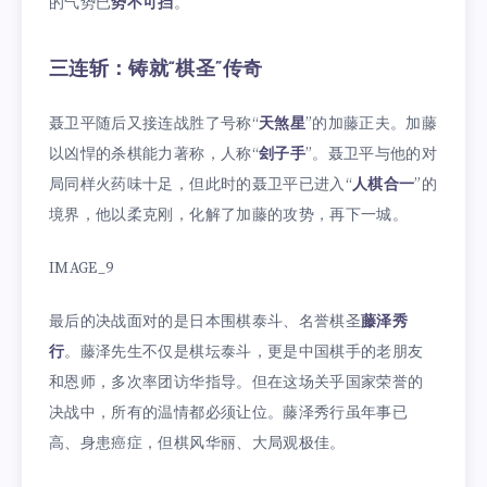
的气势已
势不可挡
。
三连斩：铸就“棋圣”传奇
聂卫平随后又接连战胜了号称“
天煞星
”的加藤正夫。加藤
以凶悍的杀棋能力著称，人称“
刽子手
”。聂卫平与他的对
局同样火药味十足，但此时的聂卫平已进入“
人棋合一
”的
境界，他以柔克刚，化解了加藤的攻势，再下一城。
IMAGE_9
最后的决战面对的是日本围棋泰斗、名誉棋圣
藤泽秀
行
。藤泽先生不仅是棋坛泰斗，更是中国棋手的老朋友
和恩师，多次率团访华指导。但在这场关乎国家荣誉的
决战中，所有的温情都必须让位。藤泽秀行虽年事已
高、身患癌症，但棋风华丽、大局观极佳。