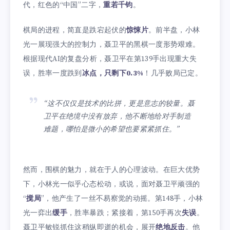
代，红色的“中国”二字，
重若千钧
。
棋局的进程，简直是跌宕起伏的
惊悚片
。前半盘，小林
光一展现强大的控制力，聂卫平的黑棋一度形势艰难。
根据现代AI的复盘分析，聂卫平在第139手出现重大失
误，胜率一度跌到
冰点，只剩下0.3%
！几乎败局已定。
“这不仅仅是技术的比拼，更是意志的较量。聂
卫平在绝境中没有放弃，他不断地给对手制造
难题，哪怕是微小的希望也要紧紧抓住。”
然而，围棋的魅力，就在于人的心理波动。在巨大优势
下，小林光一似乎心态松动，或说，面对聂卫平顽强的
“
搅局
”，他产生了一丝不易察觉的动摇。第148手，小林
光一弈出
缓手
，胜率暴跌；紧接着，第150手再次
失误
。
聂卫平敏锐抓住这稍纵即逝的机会，展开
绝地反击
。他