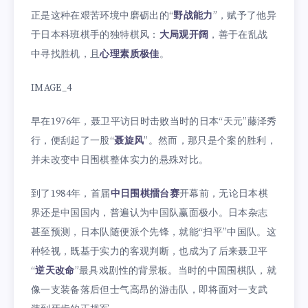
正是这种在艰苦环境中磨砺出的“
野战能力
”，赋予了他异
于日本科班棋手的独特棋风：
大局观开阔
，善于在乱战
中寻找胜机，且
心理素质极佳
。
IMAGE_4
早在1976年，聂卫平访日时击败当时的日本“天元”藤泽秀
行，便刮起了一股“
聂旋风
”。然而，那只是个案的胜利，
并未改变中日围棋整体实力的悬殊对比。
到了1984年，首届
中日围棋擂台赛
开幕前，无论日本棋
界还是中国国内，普遍认为中国队赢面极小。日本杂志
甚至预测，日本队随便派个先锋，就能“扫平”中国队。这
种轻视，既基于实力的客观判断，也成为了后来聂卫平
“
逆天改命
”最具戏剧性的背景板。当时的中国围棋队，就
像一支装备落后但士气高昂的游击队，即将面对一支武