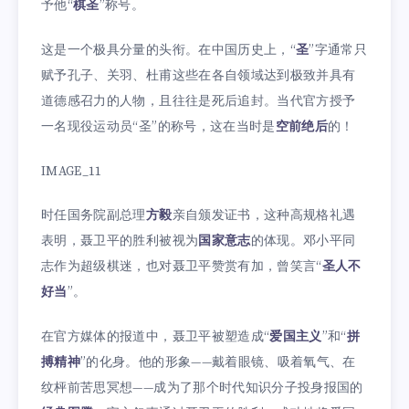
予他“
棋圣
”称号。
这是一个极具分量的头衔。在中国历史上，“
圣
”字通常只
赋予孔子、关羽、杜甫这些在各自领域达到极致并具有
道德感召力的人物，且往往是死后追封。当代官方授予
一名现役运动员“圣”的称号，这在当时是
空前绝后
的！
IMAGE_11
时任国务院副总理
方毅
亲自颁发证书，这种高规格礼遇
表明，聂卫平的胜利被视为
国家意志
的体现。邓小平同
志作为超级棋迷，也对聂卫平赞赏有加，曾笑言“
圣人不
好当
”。
在官方媒体的报道中，聂卫平被塑造成“
爱国主义
”和“
拼
搏精神
”的化身。他的形象——戴着眼镜、吸着氧气、在
纹枰前苦思冥想——成为了那个时代知识分子投身报国的