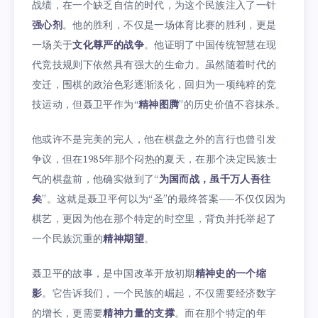
战绩，在一个缺乏自信的时代，为这个民族注入了一针
强心剂
。他的胜利，不仅是一场体育比赛的胜利，更是
一场关于
文化尊严的战争
。他证明了中国传统智慧在现
代竞技规则下依然具有强大的生命力。虽然随着时代的
变迁，围棋的政治色彩逐渐淡化，回归为一项纯粹的竞
技运动，但聂卫平作为“
精神图腾
”的历史价值不容抹杀。
他或许不是完美的完人，他在棋盘之外的言行也曾引发
争议，但在1985年那个闷热的夏天，在那个决定民族士
气的棋盘前，他确实做到了“
为国而战，虽千万人吾往
矣
”。这就是聂卫平何以为“圣”的最终答案——不仅仅因为
棋艺，更因为他在那个特定的时空里，背负并托举起了
一个民族沉重的
精神期望
。
聂卫平的故事，是中国改革开放初期
精神史的一个缩
影
。它告诉我们，一个民族的崛起，不仅需要经济数字
的增长，更需要
精神力量的支撑
。而在那个特定的年