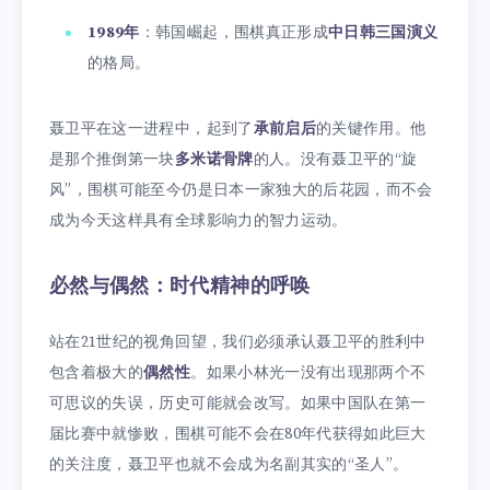
1989年
：韩国崛起，围棋真正形成
中日韩三国演义
的格局。
聂卫平在这一进程中，起到了
承前启后
的关键作用。他
是那个推倒第一块
多米诺骨牌
的人。没有聂卫平的“旋
风”，围棋可能至今仍是日本一家独大的后花园，而不会
成为今天这样具有全球影响力的智力运动。
必然与偶然：时代精神的呼唤
站在21世纪的视角回望，我们必须承认聂卫平的胜利中
包含着极大的
偶然性
。如果小林光一没有出现那两个不
可思议的失误，历史可能就会改写。如果中国队在第一
届比赛中就惨败，围棋可能不会在80年代获得如此巨大
的关注度，聂卫平也就不会成为名副其实的“圣人”。