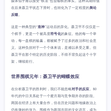
媒体似乎难以接受“棋圣”也会输棋的事实。这种高期待值
在后来聂卫平状态下滑时，也转化为了一定程度的
舆论
反噬
。
这是一种典型的“
造神
”运动后的异化。聂卫平不仅仅是一
个棋手，更是一个被高度
符号化
的象征。他的每一个举
动，每一盘棋的输赢，都被赋予了过多的政治和社会意
义。这种负担对于一个个体来说，是难以承受之重。但
聂卫平在那个特定的历史阶段，不得不背负起这个十字
架，继续前行。
世界围棋元年：聂卫平的蝴蝶效应
在分析聂卫平的胜利时，我们不能忽略
对手的反应
。80
年代的中日关系处于一个蜜月期与竞争期并存的阶段。
两国在经济上有大量合作，但在历史问题和地缘政治上
仍有微妙的张力。围棋作为两国共同的文化语言，成为