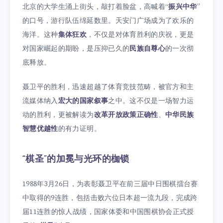
北京的大学生涌上街头，敲打着脸盆，高喊着“
振兴中华
”
的口号，游行队伍绵延数里。天安门广场成为了欢乐的
海洋。这种
集体狂欢
，不仅是对体育胜利的庆祝，更是
对国家崛起的期盼，是压抑已久的
民族自尊心
的一次彻
底释放。
聂卫平的胜利，迅速超越了体育竞技范畴，被官方和主
流媒体纳入
宏大的国家叙事
之中。这不仅是一场智力运
动的胜利，更被解读为
改革开放政策正确性
、
中华民族
智慧优越性
的有力证明。
“棋圣”的加冕与光环的枷锁
1988年3月26日，为表彰聂卫平在前三届中日围棋擂台赛
中取得的9连胜，包括击败六位日本超一流九段，完成跨
届11连胜的惊人战绩，国家体委和中国围棋协会正式授