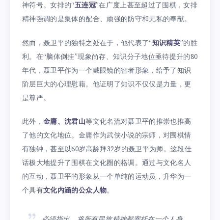
神符号。女排的“
五连冠
”在广度上甚至超过了围棋，女排
精神强调的是集体的配合、顽强的防守和无私的奉献。
然而，聂卫平的独特之处在于，他代表了“
知识精英
”的胜
利。在“脑体倒挂”现象尚存、知识分子地位亟待提升的80
年代，聂卫平作为一个戴眼镜的智者形象，给予了知识
阶层巨大的心理慰藉。他证明了知识不仅仅是力量，更
是尊严。
此外，
金庸、沈君山
等文化名流对聂卫平的推崇也推高
了他的文化地位。金庸作为武侠小说的宗师，对围棋情
有独钟，甚至以60岁高龄拜32岁的聂卫平为师。这段佳
话极大地提升了围棋在文化圈的格调。通过与文化名人
的互动，聂卫平的形象从一个单纯的运动员，升华为一
个具有
文化内涵的公众人物
。
必须指出，将所有民族精神都寄托在一个人身