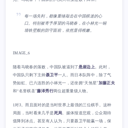
每一场失利，都像重锤敲击在中国棋迷的心
口。特别被寄予厚望的马晓春，在小林光一铜
墙铁壁般的防守面前，依然显得稚嫩。
IMAGE_6
随着马晓春的落败，中国队被逼到了
悬崖边上
。此时，
中国队只剩下主帅
聂卫平
一人。而日本队阵中，除了气
势如虹、已六连胜的小林光一，还坐拥“天煞星”
加藤正夫
和“名誉棋圣”
藤泽秀行
两位超重量级人物。
1对3。而且面对的是当时世界上最强的三位棋手。这种
局面，当时看来几乎是
死局
。媒体报道悲观，公众期待
值降到冰点。甚至有人认为，只要聂卫平能赢一场，保