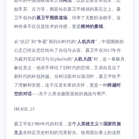
如今的中国围棋领军人物
柯洁
，以及众多世界冠军，比
如常昊、古力等，都是站在聂卫平铺就的基石之上。聂
卫平创办的
聂卫平围棋道场
，培养了无数职业棋手。这
种传承不仅仅是技术的传授，更是
精神的赓续
。
从“抗日”到“争霸”再到AI时代的“
人机共存
”，中国围棋的
心态已经从悲壮转向了自信与从容。聂卫平在2017年作
为裁判见证柯洁与AlphaGo的“
人机大战
”时，这一幕极具
象征意义：他亲手终结了旧时代的悲情，又亲自见证了
新时代的科技跨越。当柯洁面对AI落泪时，聂卫平给予
了理解和安慰，这不仅是长辈的关怀，更是一种
跨越时
空的对话
——关于人类在极限面前的挑战与尊严。
IMAGE_13
聂卫平在1980年代的封圣，是
个人英雄主义
与
国家民族
主义
在特定历史时刻的完美契合。他用擂台赛上的连胜