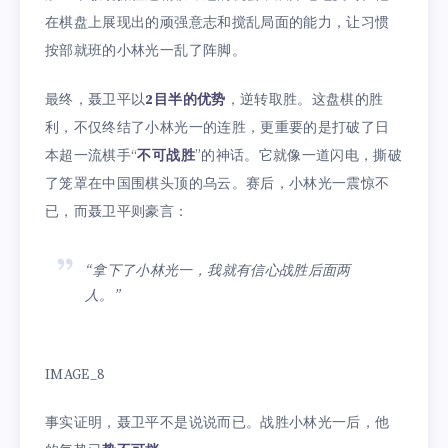
在棋盘上展现出的顽强意志和搅乱局面的能力，让习惯
按部就班的小林光一乱了阵脚。
最终，聂卫平以
2目半的优势
，逆转取胜。这盘棋的胜
利，不仅终结了小林光一的连胜，更重要的是打破了日
本超一流棋手“
不可战胜
”的神话。它就像一道闪电，撕破
了笼罩在中国围棋头顶的乌云。赛后，小林光一震惊不
已，而聂卫平则豪言：
“拿下了小林光一，我就有信心战胜后面两
人。”
IMAGE_8
事实证明，聂卫平不是说说而已。战胜小林光一后，他