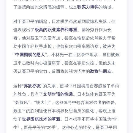
了连接两国民众情感的纽带，也是
软实力博弈
的场域。
对于聂卫平的崛起，日本棋界虽然感到震惊和失落，但
也表现出了
极高的职业素养和尊重
。藤泽秀行作为长
者，他对聂卫平关爱有加，甚至在输棋后依然致力于帮
助中国年轻棋手成长，他曾多次自费率团访华，被称为
“
中国围棋的恩人
”。小林光一在回忆录中坦承，当初被聂
卫平击败时内心极度痛苦，甚至在赛后失控，但他从未
否认聂卫平的实力，反而将其视为毕生的
劲敌与朋友
。
这种“
亦敌亦友
”的关系，使得中日围棋擂台赛超越了单纯
的胜负，具有了
文明对话的性质
。日本媒体称聂卫平为
“聂旋风”、“铁大门”，这些绰号中包含着对强者的敬畏。
聂卫平的胜利迫使日本棋界反思自身的僵化，客观上推
动了
世界围棋技术的革新
。日本棋手不再将中国视为“学
生”，而是平等的“对手”。这种心态的转变，是聂卫平用