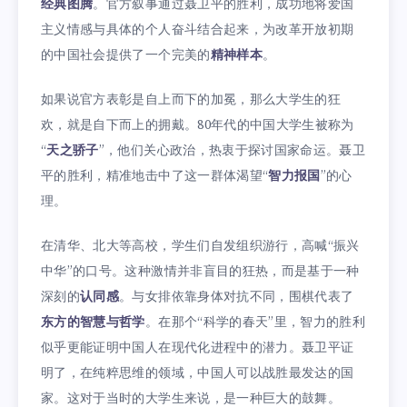
经典图腾
。官方叙事通过聂卫平的胜利，成功地将爱国
主义情感与具体的个人奋斗结合起来，为改革开放初期
的中国社会提供了一个完美的
精神样本
。
如果说官方表彰是自上而下的加冕，那么大学生的狂
欢，就是自下而上的拥戴。80年代的中国大学生被称为
“
天之骄子
”，他们关心政治，热衷于探讨国家命运。聂卫
平的胜利，精准地击中了这一群体渴望“
智力报国
”的心
理。
在清华、北大等高校，学生们自发组织游行，高喊“振兴
中华”的口号。这种激情并非盲目的狂热，而是基于一种
深刻的
认同感
。与女排依靠身体对抗不同，围棋代表了
东方的智慧与哲学
。在那个“科学的春天”里，智力的胜利
似乎更能证明中国人在现代化进程中的潜力。聂卫平证
明了，在纯粹思维的领域，中国人可以战胜最发达的国
家。这对于当时的大学生来说，是一种巨大的鼓舞。