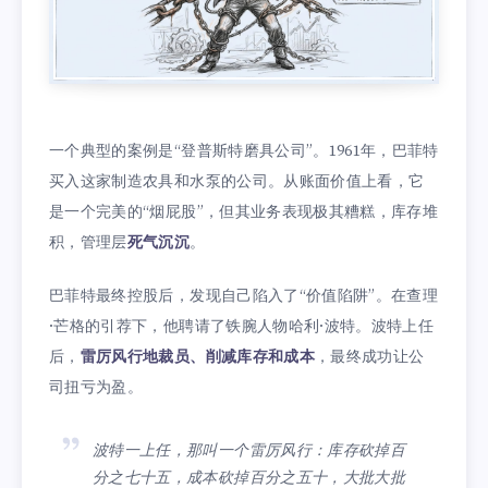
一个典型的案例是“登普斯特磨具公司”。1961年，巴菲特
买入这家制造农具和水泵的公司。从账面价值上看，它
是一个完美的“烟屁股”，但其业务表现极其糟糕，库存堆
积，管理层
死气沉沉
。
巴菲特最终控股后，发现自己陷入了“价值陷阱”。在查理
·芒格的引荐下，他聘请了铁腕人物哈利·波特。波特上任
后，
雷厉风行地裁员、削减库存和成本
，最终成功让公
司扭亏为盈。
波特一上任，那叫一个雷厉风行：库存砍掉百
分之七十五，成本砍掉百分之五十，大批大批