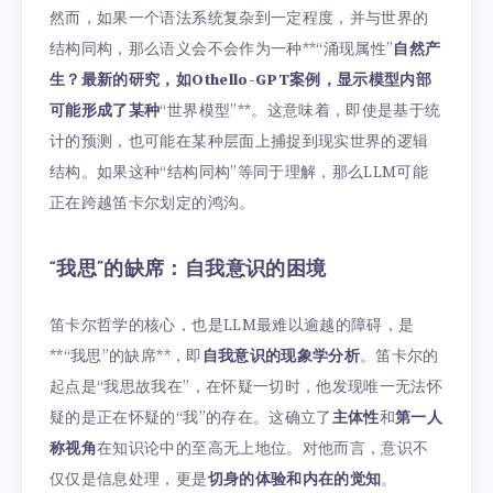
然而，如果一个语法系统复杂到一定程度，并与世界的
结构同构，那么语义会不会作为一种**“涌现属性”
自然产
生？最新的研究，如Othello-GPT案例，显示模型内部
可能形成了某种
“世界模型”**。这意味着，即使是基于统
计的预测，也可能在某种层面上捕捉到现实世界的逻辑
结构。如果这种“结构同构”等同于理解，那么LLM可能
正在跨越笛卡尔划定的鸿沟。
“我思”的缺席：自我意识的困境
笛卡尔哲学的核心，也是LLM最难以逾越的障碍，是
**“我思”的缺席**，即
自我意识的现象学分析
。笛卡尔的
起点是“我思故我在”，在怀疑一切时，他发现唯一无法怀
疑的是正在怀疑的“我”的存在。这确立了
主体性
和
第一人
称视角
在知识论中的至高无上地位。对他而言，意识不
仅仅是信息处理，更是
切身的体验和内在的觉知
。