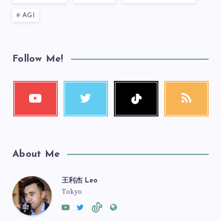
AGI
Follow Me!
About Me
王利杰 Leo
Tokyo