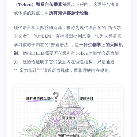
（Token）和反向传播算法
逐步习得的，这更符合洛克
或休谟的观点，即
所有知识都源于经验
。
现代语言学大师乔姆斯基，被称为现代语言学的“笛卡尔
主义者”。他对LLM一直持激烈批判态度，认为人类语言
学习依赖于内在的“普遍语法”，是一种
生物学上的天赋机
制
。他指出LLM需要万亿级别的Token才能学会语言能
力，这恰恰证明了它们缺乏内在理性结构，只是通过
**“蛮力统计”**逼近语言规律，而非理解内在规则。