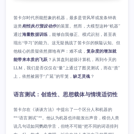
笛卡尔时代所能想象的机器，最多是管风琴或发条钟表
这类
刚性执行预设动作
的装置。然而，大模型这种“机器”
通过
海量数据训练
，能够自我修正、模式识别，甚至表
现出“学习”的能力。这无疑挑战了笛卡尔的狭隘认知。但
他核心的质疑依然掷地有声：难不成，
复杂度的增加就
能带来本质的飞跃
？从算盘到超级计算机，再到今天的
LLM，我们是否仅仅在“量”上通过了图灵测试，而在“质”
上，依然被困于“广延”的牢笼，
缺乏灵魂
？
语言测试：创造性、思想载体与情境适切性
笛卡尔在《谈谈方法》中提出了一个区分人和机器的
**“语言测试”**。他认为机器也许能发出声音，模仿人类
说几句话如同鹦鹉学舌，但绝不可能“把不同的词语排列