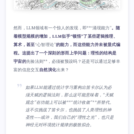
然而，LLM领域有一个惊人的发现，即**“涌现能力”
。随
着模型规模的增加，LLM似乎“顿悟”了某些逻辑推理、
算术，甚至
“心智理论”
的能力，而这些能力并未被显式编
程。这提出了一个深刻的形而上学问题：理性的结构是
宇宙的
先验法则**，必须被预设吗？还是可以通过足够丰
富的信息交互
自然演化
出来？
如果LLM能通过统计学习重构出笛卡尔认为必
须天赋的逻辑法则，那么这可能意味着，“天赋
观念”在功能上可以被**“统计收敛”**所替代。
这不仅挑战了笛卡尔，也挑战了人类理性的神
圣性——或许，我们自己的“理性之光”，也只是
神经元对环境统计规律的极致拟合。