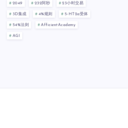
2049
232阿秒
23小时交易
3D集成
4%规则
5-HT2a受体
54%法则
AfficientAcademy
AGI