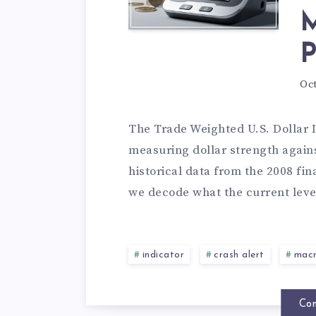
M
P
Oct
The Trade Weighted U.S. Dollar 
measuring dollar strength agains
historical data from the 2008 fi
we decode what the current level
indicator
crash alert
macr
Con