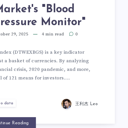
arket's "Blood
ressure Monitor"
ober 29, 2025
4 min read
0
Index (DTWEXBGS) is a key indicator
t a basket of currencies. By analyzing
nancial crisis, 2020 pandemic, and more,
 of 121 means for investors....
o data
王利杰 Leo
tinue Reading