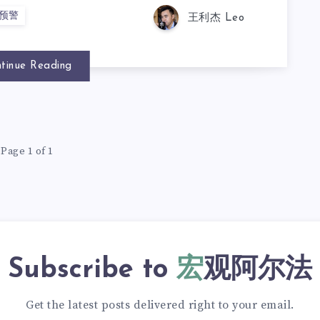
预警
王利杰 Leo
tinue Reading
Page 1 of 1
Subscribe to
宏观阿尔法
Get the latest posts delivered right to your email.