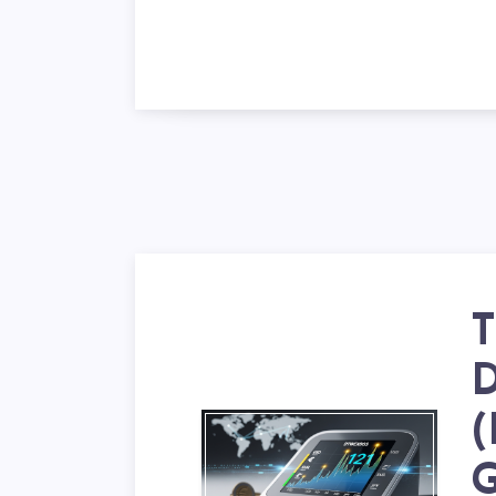
T
D
(
G