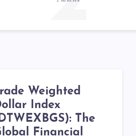
2
2 Articles
rade Weighted
ollar Index
DTWEXBGS): The
lobal Financial