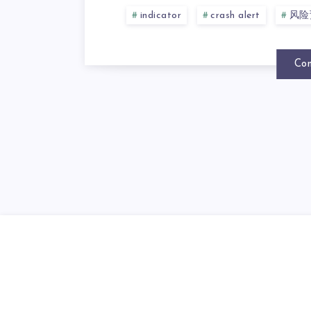
indicator
crash alert
风险
Con