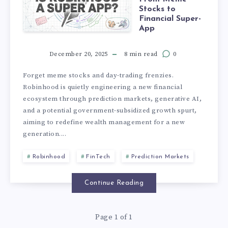
Stocks to
Financial Super-
App
December 20, 2025
8 min read
0
Forget meme stocks and day-trading frenzies.
Robinhood is quietly engineering a new financial
ecosystem through prediction markets, generative AI,
and a potential government-subsidized growth spurt,
aiming to redefine wealth management for a new
generation....
Robinhood
FinTech
Prediction Markets
Continue Reading
Page 1 of 1