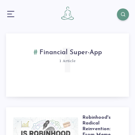
1
Financial Super-App
1 Article
Robinhood's
Radical
Reinvention:
From Meme