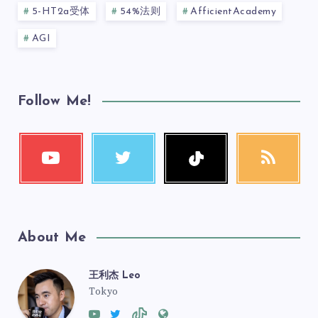
5-HT2a受体
54%法则
AfficientAcademy
AGI
Follow Me!
About Me
王利杰 Leo
Tokyo