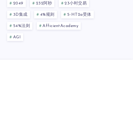
2049
232阿秒
23小时交易
3D集成
4%规则
5-HT2a受体
54%法则
AfficientAcademy
AGI