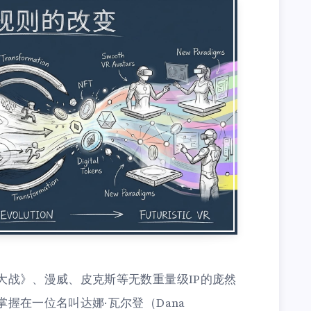
大战》、漫威、皮克斯等无数重量级IP的庞然
握在一位名叫达娜·瓦尔登（Dana