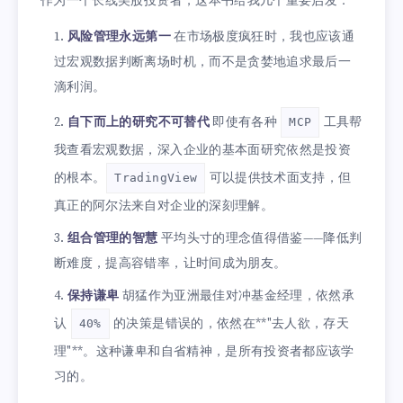
作为一个长线美股投资者，这本书给我几个重要启发：
风险管理永远第一
在市场极度疯狂时，我也应该通
过宏观数据判断离场时机，而不是贪婪地追求最后一
滴利润。
自下而上的研究不可替代
即使有各种
工具帮
MCP
我查看宏观数据，深入企业的基本面研究依然是投资
的根本。
可以提供技术面支持，但
TradingView
真正的阿尔法来自对企业的深刻理解。
组合管理的智慧
平均头寸的理念值得借鉴——降低判
断难度，提高容错率，让时间成为朋友。
保持谦卑
胡猛作为亚洲最佳对冲基金经理，依然承
认
的决策是错误的，依然在**"去人欲，存天
40%
理"**。这种谦卑和自省精神，是所有投资者都应该学
习的。