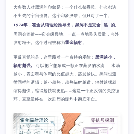
大多数人对黑洞的印象是：一个什么都吞噬、什么都逃
不出去的宇宙怪兽。这个印象没错，但只对了一半。
1974年，霍金从纯理论推导出，黑洞不是完全
的。
黑
黑洞会辐射——它会缓慢地、一点一点地丢失质量，向外
发射粒子。这个过程被称为
霍金辐射
。
更反直觉的是，这里藏着一个奇特的规律：
黑洞越小，
辐射越强。
可以把它想象成一颗正在蒸发的水滴——水滴
越小，表面积与体积的比值越大，蒸发越快。黑洞也遵
循同样的逻辑：越小越热，越热辐射越猛，辐射越猛就
缩得越快，缩得越快就更热……这是一个正反馈的失控循
环，直至最终在一次剧烈的爆炸中彻底消亡。