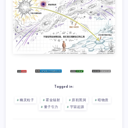
Tagged in:
幽灵粒子
霍金辐射
原初黑洞
暗物质
量子引力
宇宙起源