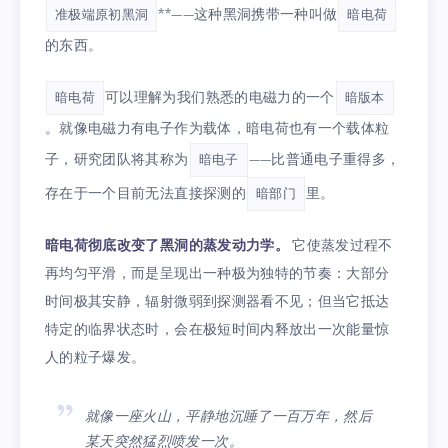
**——这种黑洞携带一种叫做
准极端原初黑洞
暗电荷
的东西。
可以理解为我们熟悉的电磁力的一个
暗电荷
暗版本
。就像电磁力有电子作为载体，暗电荷也有一个载体粒
子，研究团队将其称为
——比普通电子重得多，
暗电子
存在于一个目前无法直接探测的
里。
暗部门
暗电荷彻底改变了黑洞的蒸发动力学。
它使蒸发过程不
再均匀平滑，而是呈现出一种极为独特的节奏：大部分
时间极其安静，辐射微弱到探测器看不见；但当它抵达
特定的临界状态时，会在极短时间内释放出一次能量惊
人的粒子爆发。
就像一座火山，平静地沉睡了一百万年，然后
某天突然猛烈喷发一次。