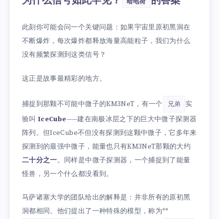
为什么信号如此罕见？
的答案
暗电荷
此刻你可能会问一个关键问题：如果宇宙里原初黑洞在
不断爆炸，每次爆炸都释放海量高能粒子，我们为什么
没有频繁探测到这类信号？
这正是故事最精彩的地方。
捕捉到那颗不可能中微子的KM3NeT，有一个
实
兄弟
验叫
IceCube
——建在南极冰层之下的巨大中微子探测器
阵列。但IceCube不但没有探测到这颗中微子，它多年来
探测到的最强中微子，能量也只有KM3NeT那颗的大约
二十分之一
。同样是中微子探测器，一个捕捉到了能量
怪兽，另一个什么都没看到。
马萨诸塞大学的团队给出的解释是：并非所有的原初黑
洞都相同。他们提出了一种特殊的模型，称为**