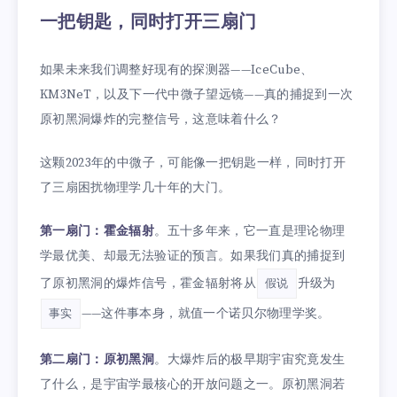
一把钥匙，同时打开三扇门
如果未来我们调整好现有的探测器——IceCube、
KM3NeT，以及下一代中微子望远镜——真的捕捉到一次
原初黑洞爆炸的完整信号，这意味着什么？
这颗2023年的中微子，可能像一把钥匙一样，同时打开
了三扇困扰物理学几十年的大门。
第一扇门：霍金辐射
。五十多年来，它一直是理论物理
学最优美、却最无法验证的预言。如果我们真的捕捉到
了原初黑洞的爆炸信号，霍金辐射将从
升级为
假说
——这件事本身，就值一个诺贝尔物理学奖。
事实
第二扇门：原初黑洞
。大爆炸后的极早期宇宙究竟发生
了什么，是宇宙学最核心的开放问题之一。原初黑洞若