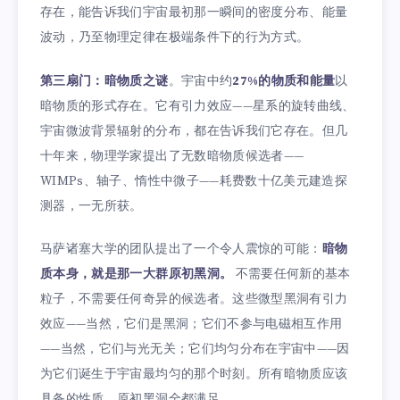
存在，能告诉我们宇宙最初那一瞬间的密度分布、能量
波动，乃至物理定律在极端条件下的行为方式。
第三扇门：暗物质之谜
。宇宙中约
27%的物质和能量
以
暗物质的形式存在。它有引力效应——星系的旋转曲线、
宇宙微波背景辐射的分布，都在告诉我们它存在。但几
十年来，物理学家提出了无数暗物质候选者——
WIMPs、轴子、惰性中微子——耗费数十亿美元建造探
测器，一无所获。
马萨诸塞大学的团队提出了一个令人震惊的可能：
暗物
质本身，就是那一大群原初黑洞。
不需要任何新的基本
粒子，不需要任何奇异的候选者。这些微型黑洞有引力
效应——当然，它们是黑洞；它们不参与电磁相互作用
——当然，它们与光无关；它们均匀分布在宇宙中——因
为它们诞生于宇宙最均匀的那个时刻。所有暗物质应该
具备的性质，原初黑洞全都满足。