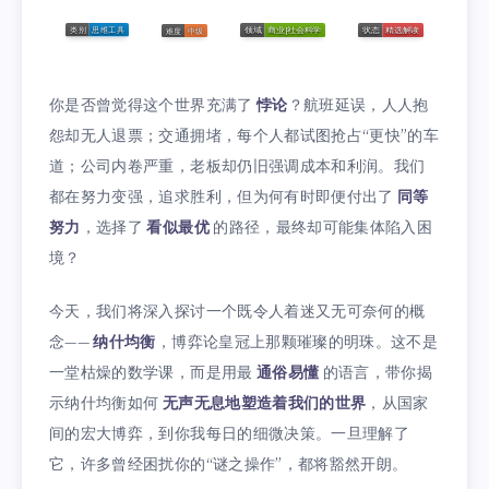
你是否曾觉得这个世界充满了
悖论
？航班延误，人人抱
怨却无人退票；交通拥堵，每个人都试图抢占“更快”的车
道；公司内卷严重，老板却仍旧强调成本和利润。我们
都在努力变强，追求胜利，但为何有时即便付出了
同等
努力
，选择了
看似最优
的路径，最终却可能集体陷入困
境？
今天，我们将深入探讨一个既令人着迷又无可奈何的概
念——
纳什均衡
，博弈论皇冠上那颗璀璨的明珠。这不是
一堂枯燥的数学课，而是用最
通俗易懂
的语言，带你揭
示纳什均衡如何
无声无息地塑造着我们的世界
，从国家
间的宏大博弈，到你我每日的细微决策。一旦理解了
它，许多曾经困扰你的“谜之操作”，都将豁然开朗。