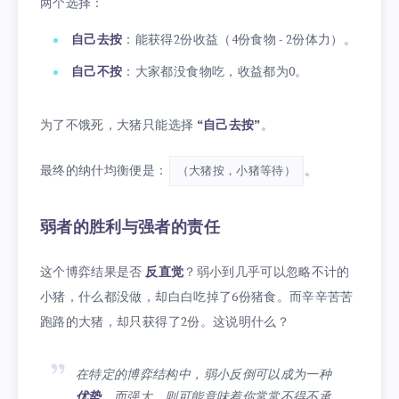
两个选择：
自己去按
：能获得2份收益（4份食物 - 2份体力）。
自己不按
：大家都没食物吃，收益都为0。
为了不饿死，大猪只能选择
“自己去按”
。
最终的纳什均衡便是：
。
（大猪按，小猪等待）
弱者的胜利与强者的责任
这个博弈结果是否
反直觉
？弱小到几乎可以忽略不计的
小猪，什么都没做，却白白吃掉了6份猪食。而辛辛苦苦
跑路的大猪，却只获得了2份。这说明什么？
在特定的博弈结构中，弱小反倒可以成为一种
优势
，而强大，则可能意味着你常常不得不承