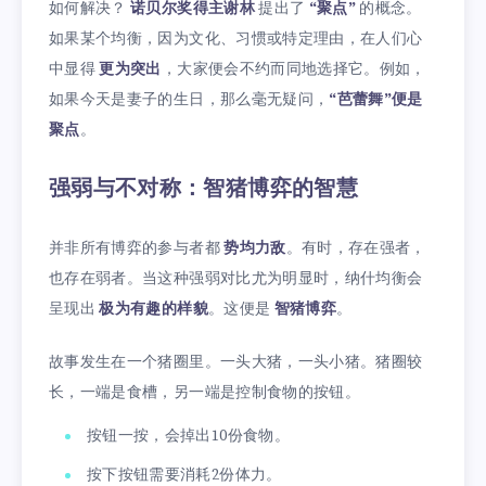
如何解决？
诺贝尔奖得主谢林
提出了
“聚点”
的概念。
如果某个均衡，因为文化、习惯或特定理由，在人们心
中显得
更为突出
，大家便会不约而同地选择它。例如，
如果今天是妻子的生日，那么毫无疑问，
“芭蕾舞”便是
聚点
。
强弱与不对称：智猪博弈的智慧
并非所有博弈的参与者都
势均力敌
。有时，存在强者，
也存在弱者。当这种强弱对比尤为明显时，纳什均衡会
呈现出
极为有趣的样貌
。这便是
智猪博弈
。
故事发生在一个猪圈里。一头大猪，一头小猪。猪圈较
长，一端是食槽，另一端是控制食物的按钮。
按钮一按，会掉出10份食物。
按下按钮需要消耗2份体力。