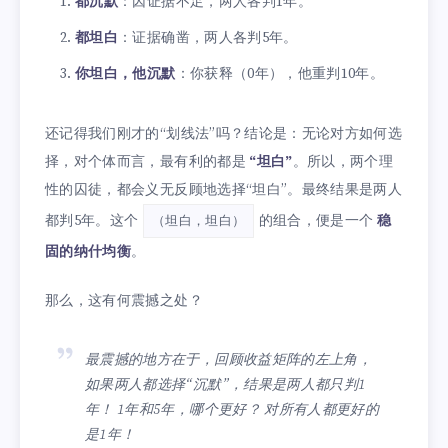
都沉默
：因证据不足，两人各判1年。
都坦白
：证据确凿，两人各判5年。
你坦白，他沉默
：你获释（0年），他重判10年。
还记得我们刚才的“划线法”吗？结论是：无论对方如何选
择，对个体而言，最有利的都是
“坦白”
。所以，两个理
性的囚徒，都会义无反顾地选择“坦白”。最终结果是两人
都判5年。这个
的组合，便是一个
稳
（坦白，坦白）
固的纳什均衡
。
那么，这有何震撼之处？
最震撼的地方在于，回顾收益矩阵的左上角，
如果两人都选择“沉默”，结果是两人都只判1
年！ 1年和5年，哪个更好？ 对所有人都更好的
是1年！