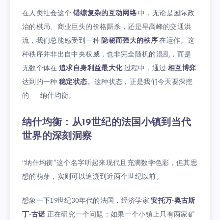
在人类社会这个
错综复杂的互动网络
中，无论是国际政
治的棋局、商业巨头的价格厮杀，还是早高峰的交通洪
流，我们总能感受到一种
隐秘而强大的秩序
在运作。这
种秩序并非出自中央权威，也非完全随机的混乱，而是
无数个体在
追求自身利益最大化
过程中，通过
相互博弈
达到的一种
稳定状态
。这种状态，正是我们今天要深挖
的——纳什均衡。
纳什均衡：从19世纪的法国小镇到当代
世界的深刻洞察
“纳什均衡”这个名字听起来现代且充满数学色彩，但其思
想的萌芽，实则可以追溯到近两个世纪以前。
想象一下19世纪30年代的法国，经济学家
安托万·奥古斯
丁·古诺
正在研究一个问题：如果一个小镇上只有两家矿