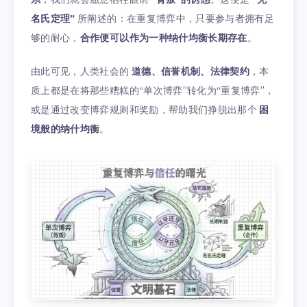
系
，我们就会愿意牺牲眼前
“背叛”的诱惑
。这便是
“无
名氏定理”
所阐述的：在重复博弈中，只要参与者拥有足
够的耐心，
合作便可以作为一种纳什均衡长期存在
。
由此可见，人类社会的
道德、信誉机制、法律契约
，本
质上都是在将那些糟糕的“单次博弈”转化为“重复博弈”，
或是通过改变博弈规则和奖励，帮助我们挣脱出那个
困
境般的纳什均衡
。