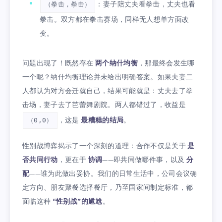
：妻子陪丈夫看拳击，丈夫也看
（拳击，拳击）
拳击。双方都在拳击赛场，同样无人想单方面改
变。
问题出现了！既然存在
两个纳什均衡
，那最终会发生哪
一个呢？纳什均衡理论并未给出明确答案。如果夫妻二
人都认为对方会迁就自己，结果可能就是：丈夫去了拳
击场，妻子去了芭蕾舞剧院。两人都错过了，收益是
，这是
最糟糕的结局
。
（0,0）
性别战博弈揭示了一个深刻的道理：合作不仅是关于
是
否共同行动
，更在于
协调
——即共同做哪件事，以及
分
配
——谁为此做出妥协。我们的日常生活中，公司会议确
定方向、朋友聚餐选择餐厅，乃至国家间制定标准，都
面临这种
“性别战”的尴尬
。