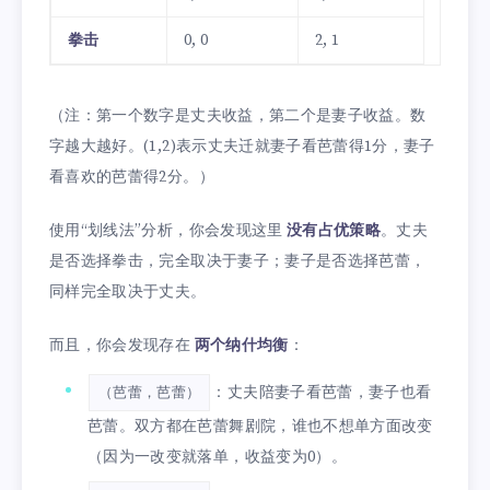
拳击
0, 0
2, 1
（注：第一个数字是丈夫收益，第二个是妻子收益。数
字越大越好。(1,2)表示丈夫迁就妻子看芭蕾得1分，妻子
看喜欢的芭蕾得2分。）
使用“划线法”分析，你会发现这里
没有占优策略
。丈夫
是否选择拳击，完全取决于妻子；妻子是否选择芭蕾，
同样完全取决于丈夫。
而且，你会发现存在
两个纳什均衡
：
：丈夫陪妻子看芭蕾，妻子也看
（芭蕾，芭蕾）
芭蕾。双方都在芭蕾舞剧院，谁也不想单方面改变
（因为一改变就落单，收益变为0）。