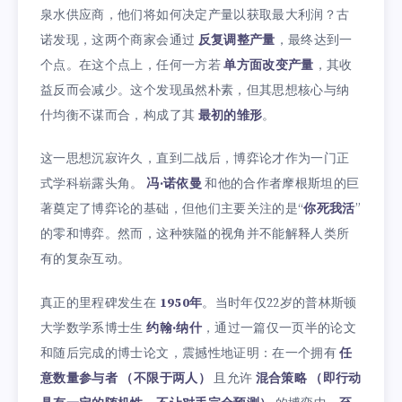
泉水供应商，他们将如何决定产量以获取最大利润？古
诺发现，这两个商家会通过
反复调整产量
，最终达到一
个点。在这个点上，任何一方若
单方面改变产量
，其收
益反而会减少。这个发现虽然朴素，但其思想核心与纳
什均衡不谋而合，构成了其
最初的雏形
。
这一思想沉寂许久，直到二战后，博弈论才作为一门正
式学科崭露头角。
冯·诺依曼
和他的合作者摩根斯坦的巨
著奠定了博弈论的基础，但他们主要关注的是“
你死我活
”
的零和博弈。然而，这种狭隘的视角并不能解释人类所
有的复杂互动。
真正的里程碑发生在
1950年
。当时年仅22岁的普林斯顿
大学数学系博士生
约翰·纳什
，通过一篇仅一页半的论文
和随后完成的博士论文，震撼性地证明：在一个拥有
任
意数量参与者
（不限于两人）
且允许
混合策略
（即行动