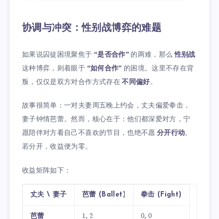
协调与冲突：性别战博弈的难题
如果说囚徒困境聚焦于
“是否合作”
的两难，那么
性别战
这种博弈，则着眼于
“如何合作”
的困境。这里不存在背
叛，仅仅是双方对合作方式存在
不同偏好
。
故事很简单：一对夫妻周五晚上约会，丈夫偏爱拳击，
妻子钟情芭蕾。然而，核心在于：他们都深爱对方，宁
愿陪伴对方看自己不喜欢的节目，也绝不愿
分开行动
。
若分开，收益便为零。
收益矩阵如下：
丈夫 \ 妻子
芭蕾 (Ballet)
拳击 (Fight)
芭蕾
1, 2
0, 0