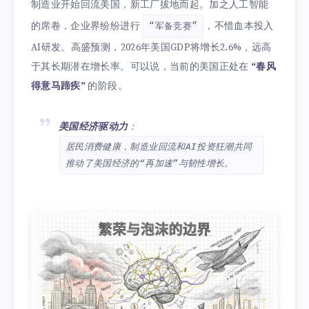
制造业开始回流美国，新工厂拔地而起。加之人工智能
的席卷，企业界纷纷进行
，不惜血本投入
“军备竞赛”
AI研发。高盛预测，2026年美国GDP将增长2.6%，远高
于其长期潜在增长率。可以说，当前的美国正处在
“春风
得意马蹄疾”
的阶段。
美国经济驱动力
：
居民消费健康，制造业回流和AI投资狂潮共同
推动了美国经济的“再加速”与韧性增长。