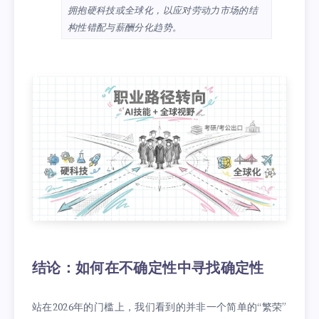
拥抱硬科技或全球化，以应对劳动力市场的结
构性错配与薪酬分化趋势。
结论：如何在不确定性中寻找确定性
站在2026年的门槛上，我们看到的并非一个简单的“繁荣”