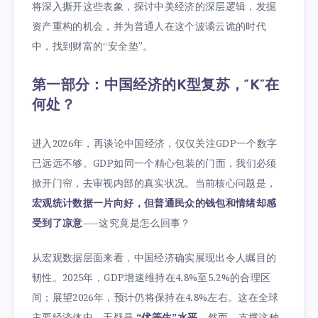
将深入撕开这些表象，探讨中美经济的深层逻辑，发掘
资产重构的机会，并为普通人在这个波谲云诡的时代
中，找到财富的“安全垫”。
第一部分：中国经济的K型复苏，“K”在
何处？
进入2026年，再谈论中国经济，仅仅关注GDP一个数字
已远远不够。GDP如同一个精心包装的门面，我们必须
掀开门帘，去审视内部的真实状况。当前核心问题是，
宏观统计数据一片向好，但普通民众的钱包和情绪却感
受到了凉意
——这究竟是怎么回事？
从宏观数据层面来看，中国经济确实展现出令人瞩目的
韧性。2025年，GDP增速维持在4.8%至5.2%的合理区
间；展望2026年，预计仍将保持在4.8%左右。这在全球
主要经济体中，无疑是
“优等生”水平
。然而，支撑这种