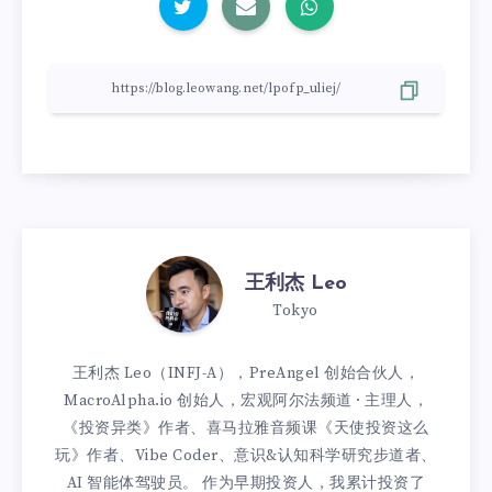
王利杰 Leo
Tokyo
王利杰 Leo（INFJ-A），PreAngel 创始合伙人，
MacroAlpha.io 创始人，宏观阿尔法频道 · 主理人，
《投资异类》作者、喜马拉雅音频课《天使投资这么
玩》作者、Vibe Coder、意识&认知科学研究步道者、
AI 智能体驾驶员。 作为早期投资人，我累计投资了