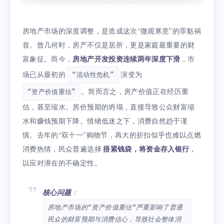
房地产市场的深度调整，是造成这次“微观寒意”的罪魁祸
首。曾几何时，房产不仅是居所，更是家庭最重要的财
富象征。而今，
房地产开发投资连续两年深度下滑
，市
场已从最初的
演变为
“流动性危机”
。简而言之，房产价值正在经历重
“资产价值重估”
估，甚至缩水。房价预期的坍塌，直接导致公众财富缩
水和赚钱预期下降。情绪低迷之下，消费自然趋于谨
慎。去年的“双十一”购物节，再大的折扣似乎也难以点燃
消费热情，民众普遍选择
捂紧钱袋，将资金存入银行
，
以应对潜在的不确定性。
核心问题
：
房地产市场的“资产价值重估”严重影响了普通
民众的财富预期与消费信心，导致社会整体消