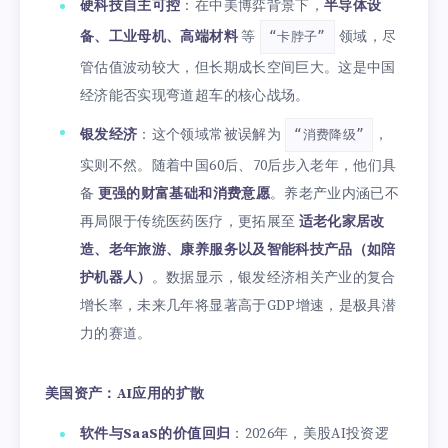
硬科技自主可控
：在中美博弈背景下，
半导体设
备、工业母机、高端材料
等
领域，尽
“卡脖子”
管估值波动较大，但长期成长空间巨大。这是中国
经济能否实现弯道超车的核心战场。
银发经济
：这个领域常被误解为
，
“消费降级”
实则不然。随着中国60后、70后步入老年，他们具
备
更强的财富基础和消费意愿
。养老产业内涵已不
再局限于传统医药医疗，更拓展至
适老化家居改
造、老年旅游、康养服务以及智能科技产品（如陪
护机器人）
。数据显示，银发经济相关产业的复合
增长率，未来几年将显著高于GDP增速，是极具潜
力的赛道。
美国资产：AI应用的扩散
软件与SaaS的价值回归
：2026年，美股AI投资逻