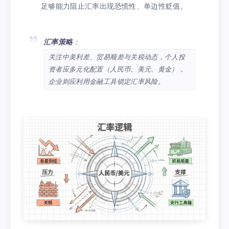
足够能力阻止汇率出现恐慌性、单边性贬值。
汇率策略
：
关注中美利差、贸易顺差与关税动态，个人投
资者应多元化配置（人民币、美元、黄金），
企业则应利用金融工具锁定汇率风险。