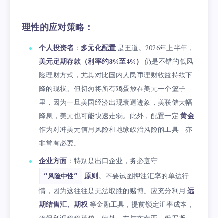
理性的应对策略：
个人投资者
：
多元化配置
是王道。2026年上半年，
美元定期存款（利率约3%至4%）
仍是不错的低风
险理财方式，尤其对比国内人民币理财收益持续下
降的现状。但切勿将所有鸡蛋放在美元一个篮子
里，因为一旦美国经济出现衰退迹象，美联储大幅
降息，美元也可能快速走弱。此外，配置一定
黄金
作为对冲美元信用风险和地缘政治风险的工具，亦
非常有必要。
企业方面
：特别是出口企业，务必遵守
原则
。不要试图押注汇率的单边行
“风险中性”
情，因为这往往是无法取胜的赌博。应充分利用
远
期结售汇、期权
等金融工具，提前锁定汇率成本，