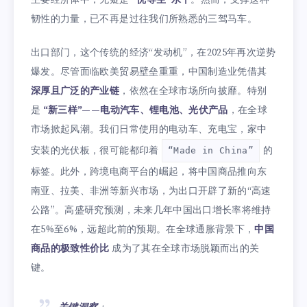
韧性的力量，已不再是过往我们所熟悉的三驾马车。
出口部门，这个传统的经济“发动机”，在2025年再次逆势
爆发。尽管面临欧美贸易壁垒重重，中国制造业凭借其
深厚且广泛的产业链
，依然在全球市场所向披靡。特别
是
“新三样”——电动汽车、锂电池、光伏产品
，在全球
市场掀起风潮。我们日常使用的电动车、充电宝，家中
安装的光伏板，很可能都印着
的
“Made in China”
标签。此外，跨境电商平台的崛起，将中国商品推向东
南亚、拉美、非洲等新兴市场，为出口开辟了新的“高速
公路”。高盛研究预测，未来几年中国出口增长率将维持
在5%至6%，远超此前的预期。在全球通胀背景下，
中国
商品的极致性价比
成为了其在全球市场脱颖而出的关
键。