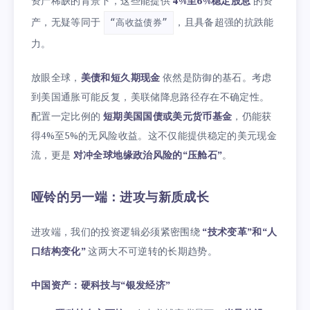
资产稀缺的背景下，这些能提供
4%至6%稳定股息
的资
产，无疑等同于
，且具备超强的抗跌能
“高收益债券”
力。
放眼全球，
美债和短久期现金
依然是防御的基石。考虑
到美国通胀可能反复，美联储降息路径存在不确定性。
配置一定比例的
短期美国国债或美元货币基金
，仍能获
得4%至5%的无风险收益。这不仅能提供稳定的美元现金
流，更是
对冲全球地缘政治风险的“压舱石”
。
哑铃的另一端：进攻与新质成长
进攻端，我们的投资逻辑必须紧密围绕
“技术变革”和“人
口结构变化”
这两大不可逆转的长期趋势。
中国资产：硬科技与“银发经济”