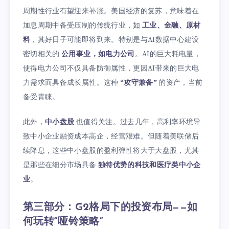
周期性行业有望迎来补涨。美国经济的复苏，意味着在
加息周期中备受压制的传统行业，如
工业、金融、原材
料
，其好日子可能即将到来。特别是与AI数据中心建设
密切相关的
公用事业，如电力公司
。AI的巨大耗电量，
使得电力公司不仅具备防御属性，更因AI带来的巨大电
力需求而具备成长属性。这种
“攻守兼备”
的资产，当前
备受青睐。
此外，
中小盘股
也值得关注。过去几年，高利率环境导
致中小企业融资成本高企，经营艰难。但随着美联储后
续降息，这些中小盘股的盈利弹性将大于大盘股，尤其
是那些在细分市场具备
独特优势的科技和医疗类中小企
业
。
第三部分：G2格局下的投资布局——如
何玩转“哑铃策略”