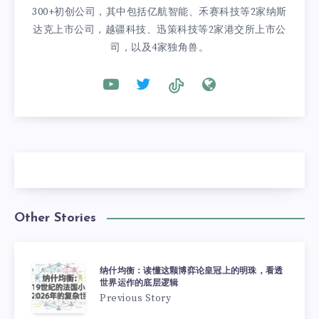
300+初创公司，其中包括亿航智能、禾赛科技等2家纳斯
达克上市公司，越疆科技、迅策科技等2家港交所上市公
司，以及4家独角兽。
Other Stories
纳什均衡：读懂这颗博弈论皇冠上的明珠，看透
世界运作的底层逻辑
Previous Story