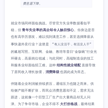
费意愿下降。
就业市场同样面临挑战。尽管官方失业率数据看似平
稳，但
青年失业率的高企却令人触目惊心
。你身边是否
也有高学历朋友，难以找到满意工作，甚至选择降薪从
事快递外卖行业？这便是
“有人没活干，有活没人干”
的尴尬写照。互联网、金融、教培等昔日“金饭碗”行业光
环褪去，高薪岗位锐减；与此同时，高端制造业的技工
和服务业却面临招工难。这种
结构性就业错配
直接导致
了居民收入增长放缓，
消费降级
也因此成为常态。
伴随着企业利润被持续挤压，通缩压力也随之而来。供
给侧产能不断扩张，而民众消费意愿却不足，需求无法
跟进，这就像一个巨型工厂生产出大量商品却无人问
津。为了争夺市场，企业不得不
大打价格战
，最终结果