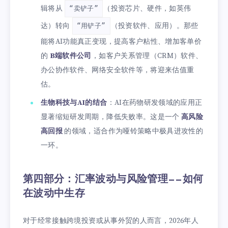
辑将从
（投资芯片、硬件，如英伟
“卖铲子”
达）转向
（投资软件、应用）。那些
“用铲子”
能将AI功能真正变现，提高客户粘性、增加客单价
的
B端软件公司
，如客户关系管理（CRM）软件、
办公协作软件、网络安全软件等，将迎来估值重
估。
生物科技与AI的结合
：AI在药物研发领域的应用正
显著缩短研发周期，降低失败率。这是一个
高风险
高回报
的领域，适合作为哑铃策略中极具进攻性的
一环。
第四部分：汇率波动与风险管理——如何
在波动中生存
对于经常接触跨境投资或从事外贸的人而言，2026年人