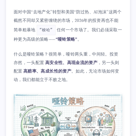
面对中国“去地产化”转型和美国“防过热、AI泡沫”这两个
截然不同却又紧密缠绕的市场，2026年的投资再也不能
简单粗暴地
任何一个市场了。我们必须采取一
“梭哈”
种更为高级的策略——
“哑铃策略”
。
什么是哑铃策略？很简单，哑铃两头重，中间轻。投资
亦然，一头配置
高安全性、高现金流的资产
，另一头则
配置
高赔率、高成长性的资产
。如此，无论市场如何变
动，我们都能立于不败之地。