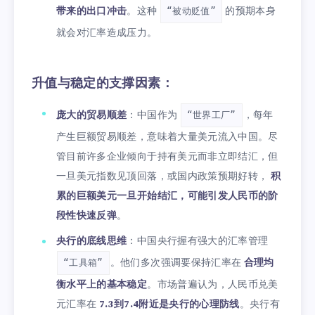
带来的出口冲击
。这种
的预期本身
“被动贬值”
就会对汇率造成压力。
升值与稳定的支撑因素：
庞大的贸易顺差
：中国作为
，每年
“世界工厂”
产生巨额贸易顺差，意味着大量美元流入中国。尽
管目前许多企业倾向于持有美元而非立即结汇，但
一旦美元指数见顶回落，或国内政策预期好转，
积
累的巨额美元一旦开始结汇，可能引发人民币的阶
段性快速反弹
。
央行的底线思维
：中国央行握有强大的汇率管理
。他们多次强调要保持汇率在
合理均
“工具箱”
衡水平上的基本稳定
。市场普遍认为，人民币兑美
元汇率在
7.3到7.4附近是央行的心理防线
。央行有