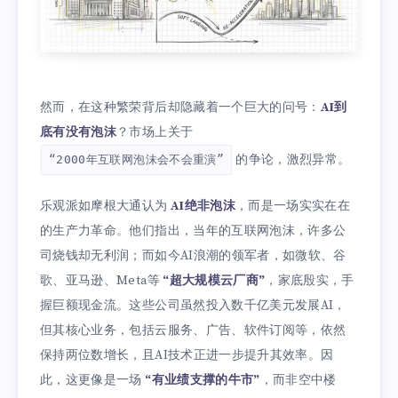
然而，在这种繁荣背后却隐藏着一个巨大的问号：
AI到
底有没有泡沫
？市场上关于
的争论，激烈异常。
“2000年互联网泡沫会不会重演”
乐观派如摩根大通认为
AI绝非泡沫
，而是一场实实在在
的生产力革命。他们指出，当年的互联网泡沫，许多公
司烧钱却无利润；而如今AI浪潮的领军者，如微软、谷
歌、亚马逊、Meta等
“超大规模云厂商”
，家底殷实，手
握巨额现金流。这些公司虽然投入数千亿美元发展AI，
但其核心业务，包括云服务、广告、软件订阅等，依然
保持两位数增长，且AI技术正进一步提升其效率。因
此，这更像是一场
“有业绩支撑的牛市”
，而非空中楼