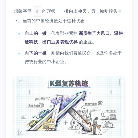
想象字母
的形状，一撇向上冲天，另一撇则掉头向
K
下。当前的中国经济便处于这种状态：
向上的一撇
：代表那些紧抓
新质生产力风口、深耕
硬科技、出口业务表现优异
的企业。
向下的一撇
：则指向我们普通民众，以及许多处于
传统行业的中小企业。