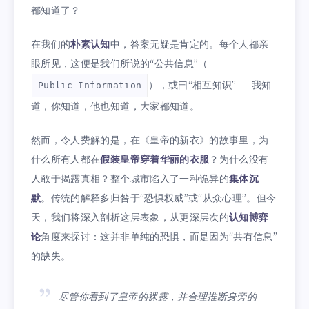
都知道了？
在我们的
朴素认知
中，答案无疑是肯定的。每个人都亲
眼所见，这便是我们所说的“公共信息”（
），或曰“相互知识”——我知
Public Information
道，你知道，他也知道，大家都知道。
然而，令人费解的是，在《皇帝的新衣》的故事里，为
什么所有人都在
假装皇帝穿着华丽的衣服
？为什么没有
人敢于揭露真相？整个城市陷入了一种诡异的
集体沉
默
。传统的解释多归咎于“恐惧权威”或“从众心理”。但今
天，我们将深入剖析这层表象，从更深层次的
认知博弈
论
角度来探讨：这并非单纯的恐惧，而是因为“共有信息”
的缺失。
尽管你看到了皇帝的裸露，并合理推断身旁的