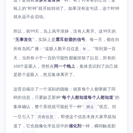
这个逻辑就像
多米诺骨牌
一样。有了外来者的公告，逻
辑上的“时钟”就开始转动了。如果没有这句话，这个时钟
就永远不会启动。
所以，前99天，岛上风平浪静，没有人离开。这99天的
“
无事发生
”，实际上是
震耳欲聋的信号
。每一天，都在向
所有岛民广播：“蓝眼人数不仅仅是
。”等到第一百
N
天，当所有小于一百的可能性都被排除了以后，所有的
100个蓝眼人，突然在
同一个晚上
，集体意识到了自己就
是那个蓝眼人，然后集体离开了。
这背后揭示了一个深刻的隐喻：就算每个人都掌握了同
样的信息，只要缺乏那种“
每个人都知道每个人都知道
”的
集体确认，整个系统就可能处于一种“
”状态。但
静止
一旦引入了
，即便这个信息本身大家早就知
共有信息
道了，它也能像化学反应中的
催化剂
一样，瞬间触发剧