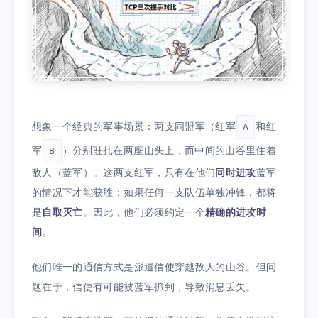
想象一个经典的军事场景：两支同盟军（红军
和红
A
军
）分别驻扎在两座山头上，而中间的山谷里住着
B
敌人（蓝军）。这两支红军，只有在他们
同时进攻
蓝军
的情况下才能获胜；如果任何一支队伍单独冲锋，都将
是
自取灭亡
。因此，他们必须约定一个
精确的进攻时
间
。
他们唯一的通信方式是派遣信使穿越敌人的山谷。但问
题在于，信使有可能被蓝军抓到，导致消息丢失。