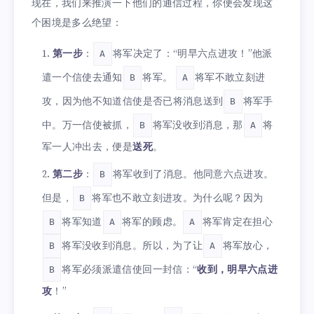
现在，我们来推演一下他们的通信过程，你便会发现这
个困境是多么绝望：
第一步
：
将军决定了：“明早六点进攻！”他派
A
遣一个信使去通知
将军。
将军不敢立刻进
B
A
攻，因为他不知道信使是否已将消息送到
将军手
B
中。万一信使被抓，
将军没收到消息，那
将
B
A
军一人冲出去，便是
送死
。
第二步
：
将军收到了消息。他同意六点进攻。
B
但是，
将军也不敢立刻进攻。为什么呢？因为
B
将军知道
将军的顾虑。
将军肯定在担心
B
A
A
将军没收到消息。所以，为了让
将军放心，
B
A
将军必须派遣信使回一封信：“
收到，明早六点进
B
攻
！”