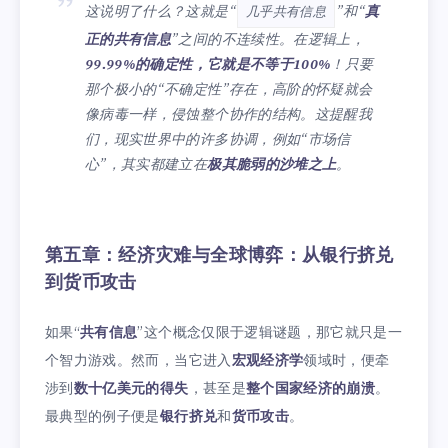
这说明了什么？这就是“
”和“
真
几乎共有信息
正的共有信息
”之间的不连续性。在逻辑上，
99.99%的确定性，它就是不等于100%
！只要
那个极小的“不确定性”存在，高阶的怀疑就会
像病毒一样，侵蚀整个协作的结构。这提醒我
们，现实世界中的许多协调，例如“市场信
心”，其实都建立在
极其脆弱的沙堆之上
。
第五章：经济灾难与全球博弈：从银行挤兑
到货币攻击
如果“
共有信息
”这个概念仅限于逻辑谜题，那它就只是一
个智力游戏。然而，当它进入
宏观经济学
领域时，便牵
涉到
数十亿美元的得失
，甚至是
整个国家经济的崩溃
。
最典型的例子便是
银行挤兑
和
货币攻击
。