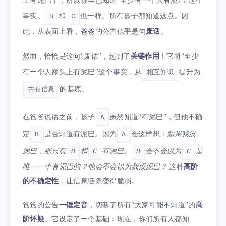
上有泥巴了，所以你早已知道“至少有一个人有泥巴”这个
事实。
和
也一样。所有孩子都知道这点。因
B
C
此，从表面上看，爸爸的公告似乎是句
废话
。
然而，恰恰是这句“废话”，起到了
关键作用
！它将“至少
有一个人额头上有泥巴”这个事实，从
提升为
相互知识
的基底。
共有信息
在爸爸说话之前，孩子
虽然知道“有泥巴”，但他不确
A
定
是否知道有泥巴。因为
会这样想：
如果我没
B
A
泥巴，那只有
和
有泥巴。
会不会以为
是
B
C
B
C
唯一一个有泥巴的？他会不会以为我没泥巴？
这种
高阶
的不确定性
，让信息链条变得脆弱。
爸爸的公告
一锤定音
，切断了所有“大家可能不知道”的
高
阶怀疑
。它设定了一个基础：现在，你们所有人都知