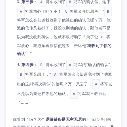
第三步
：
将军收到了
将军的确认信。这下
A
B
将军放心了吧？不！
将军又开始思考：“
A
A
B
将军怎么会知道我收到了他派出的确认信呢？万一他
派的信使又被抓了，我没收到他的确认，那他岂不是
以为我没收到确认，他就不敢行动了？为了让
将
B
军放心，我必须再派信使过去，告诉他‘
我收到了你的
确认
’！”
第四步
：
将军收到了
将军的“确认的确认”。
B
A
将军又想了：“
将军怎么会知道我收到了他派
B
A
出的这封‘再次确认’的信呢？万一又丢了，
将军岂
A
不是以为我还在等他的确认，
将军就不敢行动
A
了……”
你看到了吗？这个
逻辑链条是无穷无尽
的！ 无论他们来