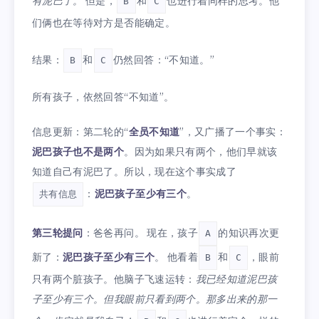
有泥巴了。
但是，
和
也进行着同样的思考。他
B
C
们俩也在等待对方是否能确定。
结果：
和
仍然回答：“不知道。”
B
C
所有孩子，依然回答“不知道”。
信息更新：第二轮的“
全员不知道
”，又广播了一个事实：
泥巴孩子也不是两个
。因为如果只有两个，他们早就该
知道自己有泥巴了。所以，现在这个事实成了
：
泥巴孩子至少有三个
。
共有信息
第三轮提问
：爸爸再问。 现在，孩子
的知识再次更
A
新了：
泥巴孩子至少有三个
。 他看着
和
，眼前
B
C
只有两个脏孩子。他脑子飞速运转：
我已经知道泥巴孩
子至少有三个。但我眼前只看到两个。那多出来的那一