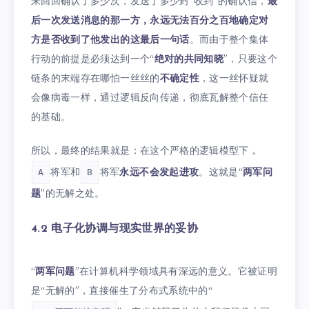
来回回确认了多少次，发送了多少封“收到”的确认信，
最
后一次发送消息的那一方，永远无法百分之百地确定对
方是否收到了他发出的这最后一句话
。而由于整个集体
行动的前提是必须达到一个“
绝对的共同知晓
”，只要这个
链条的末端存在哪怕一丝丝的
不确定性
，这一丝怀疑就
会像病毒一样，通过逻辑反向传递，彻底瓦解整个信任
的基础。
所以，最终的结果就是：在这个严格的逻辑模型下，
将军和
将军
永远不会发起进攻
。这就是“
两军问
A
B
题
”的无解之处。
4.2 电子化协调与现实世界的妥协
“
两军问题
”在计算机科学领域具有深远的意义。它被证明
是“无解的”，直接催生了分布式系统中的“