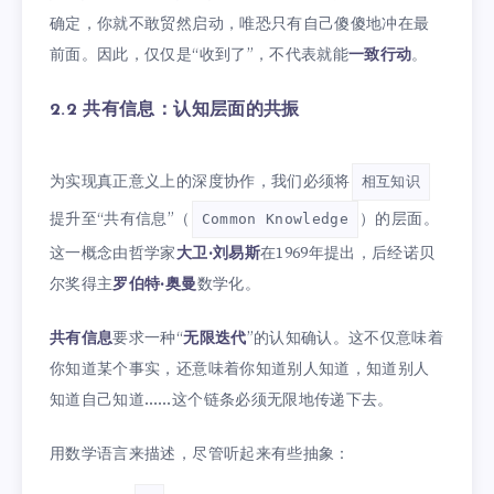
确定，你就不敢贸然启动，唯恐只有自己傻傻地冲在最
前面。因此，仅仅是“收到了”，不代表就能
一致行动
。
2.2 共有信息：认知层面的共振
为实现真正意义上的深度协作，我们必须将
相互知识
提升至“共有信息”（
）的层面。
Common Knowledge
这一概念由哲学家
大卫·刘易斯
在1969年提出，后经诺贝
尔奖得主
罗伯特·奥曼
数学化。
共有信息
要求一种“
无限迭代
”的认知确认。这不仅意味着
你知道某个事实，还意味着你知道别人知道，知道别人
知道自己知道……这个链条必须无限地传递下去。
用数学语言来描述，尽管听起来有些抽象：