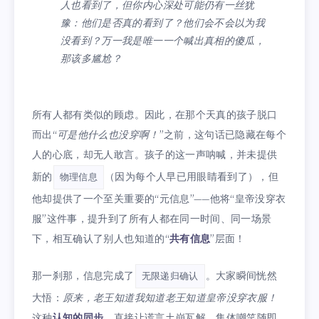
人也看到了，但你内心深处可能仍有一丝犹
豫：他们是否真的看到了？他们会不会以为我
没看到？万一我是唯一一个喊出真相的傻瓜，
那该多尴尬？
所有人都有类似的顾虑。因此，在那个天真的孩子脱口
而出“
可是他什么也没穿啊！
”之前，这句话已隐藏在每个
人的心底，却无人敢言。孩子的这一声呐喊，并未提供
新的
（因为每个人早已用眼睛看到了），但
物理信息
他却提供了一个至关重要的“元信息”——他将“皇帝没穿衣
服”这件事，提升到了所有人都在同一时间、同一场景
下，相互确认了别人也知道的“
共有信息
”层面！
那一刹那，信息完成了
。大家瞬间恍然
无限递归确认
大悟：
原来，老王知道我知道老王知道皇帝没穿衣服！
这种
认知的同步
，直接让谎言土崩瓦解，集体嘲笑随即