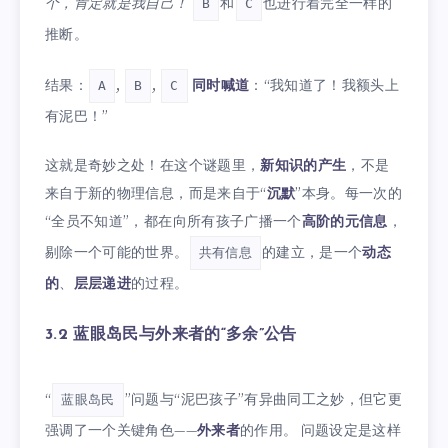
个，肯定就是我自己！
和
也进行着完全一样的
B
C
推断。
结果：
,
,
同时喊道
：“我知道了！我额头上
A
B
C
有泥巴！”
这就是奇妙之处！在这个谜题里，
新知识的产生
，不是
来自于新的物理信息，而是来自于“
沉默
”本身。每一次的
“全员不知道”，都在向所有孩子广播一个
高阶的元信息
，
剔除一个可能的世界。
的建立，是一个
动态
共有信息
的
、
层层递进
的过程。
3.2 蓝眼岛民与外来者的“多余”公告
“
”问题与“泥巴孩子”有异曲同工之妙，但它更
蓝眼岛民
强调了一个关键角色——
外来者
的作用。 问题设定是这样