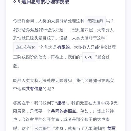
2.3 递归思维的心理学挑战
你或许会问，人类的大脑能够处理这种
吗？
无限递归
我知道你知道我知道你知道……
想到第四层，大部分人
恐怕就已经头晕目眩了。没错，人类大脑对于这种“
”的能力是
有限的
。大多数人只能轻松处理
递归心智化
三阶或四阶的信念，再往上，我们的“
”就会过
CPU
载。
既然人类大脑无法处理无限递归，我们又是如何在现实
中达成
共有信息
的呢？
答案在于：我们找到了“
捷径
”。我们无需在大脑中模拟无
限层级，只需要一个
共同的参照点
。例如，广场上的钟
声，会议室里的公开宣布，或者是那个孩子的大声疾
呼。这个“
”本身，就充当了无限递归的“
简写
公共事件