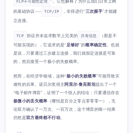
”。它也解释了为什么我们日常上网
FLP不可能性定理
的基础协议——
，非得进行“
三次握手
”才能建
TCP/IP
立连接。
协议并未追求数学上完美的
（那是不
TCP
共有信息
可能实现的），它追求的是“
足够好
”的
概率确定性
。也就
是说，只要通过三步建立连接，我们就假定连接是可靠
的，然后接受一个极小的失败概率。
然而，在经济学领域，这种“
极小的失败概率
”可能导致灾
难性的后果。诺贝尔奖得主
阿里尔·鲁宾斯坦
提出了一个
“电子邮件博弈”，证明了一个惊人的结论：只要通信存在
极微小的丢失概率
（哪怕是百分之零点零零零一），无
论双方确认了一万次、一百万次，这个博弈的唯一结果
仍然是
双方最终都不行动
。