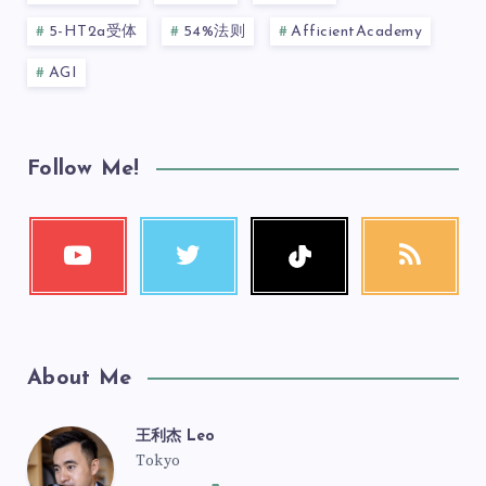
5-HT2a受体
54%法则
AfficientAcademy
AGI
Follow Me!
About Me
王利杰 Leo
Tokyo