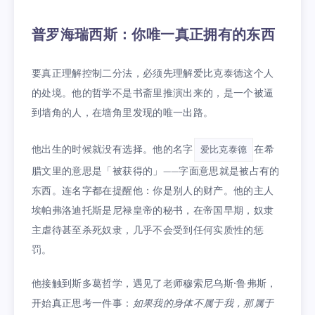
普罗海瑞西斯：你唯一真正拥有的东西
要真正理解控制二分法，必须先理解爱比克泰德这个人
的处境。他的哲学不是书斋里推演出来的，是一个被逼
到墙角的人，在墙角里发现的唯一出路。
他出生的时候就没有选择。他的名字
在希
爱比克泰德
腊文里的意思是「被获得的」——字面意思就是被占有的
东西。连名字都在提醒他：你是别人的财产。他的主人
埃帕弗洛迪托斯是尼禄皇帝的秘书，在帝国早期，奴隶
主虐待甚至杀死奴隶，几乎不会受到任何实质性的惩
罚。
他接触到斯多葛哲学，遇见了老师穆索尼乌斯·鲁弗斯，
开始真正思考一件事：
如果我的身体不属于我，那属于