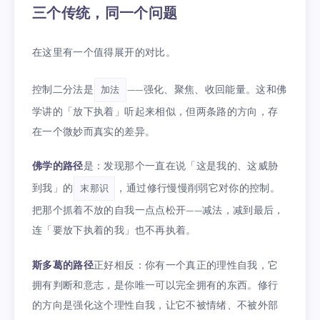
三个传统，同一个问题
在这里有一个值得展开的对比。
控制二分法是
——强化、聚焦、收回能量。这和佛
加法
学讲的「放下执着」听起来相似，但两条路的方向，存
在一个微妙而真实的差异。
佛学的路径
是：发现那个一直在说「这是我的、这威胁
到我」的
，通过修行慢慢削弱它对你的控制。
末那识
把那个抓着不放的自我一点点松开——减法，减到最后，
连「要放下执着的我」也不再执着。
斯多葛的路径
正好相反：你有一个真正的理性自我，它
拥有判断和意志，是你唯一可以完全拥有的东西。修行
的方向是强化这个理性自我，让它不被情绪、不被外部