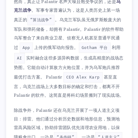
然而，真正让 Palantir 名声大噪且饱受争议的，还是
乌
克兰战争
。军事专家普遍认为，这是人类历史上第一场
真正的
。乌克兰军队虽无俄罗斯般庞大的
“算法战争”
军队和弹药储备，却拥有 Palantir。Palantir 的软件帮助
乌军整合了来自商业卫星、侦察无人机甚至普通平民通
过
上传的俄军动向报告。
利用
App
Gotham 平台
实时融合这些多源异构数据，生成高精度的战场态
AI
势图。它能自动计算敌方火炮位置，并为乌军炮兵推荐
最优打击方案。 Palantir
甚至直
CEO Alex Karp
言，乌克兰战场上大多数目标的确定和打击，都离不开
Palantir 的软件。这简直是将科幻场景搬到了现实战场。
除战争外，Palantir 还在乌克兰开展了一项人道主义项
目：排雷。他们通过分析历史数据和地形信息，预测地
雷高风险区域，协助排雷团队优先清理农业用地，以保
障粮食出口。一边是
，一边是
“杀伤链”
“人道主义”