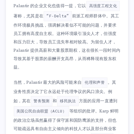
Palantir 的企业文化也值得一提，它以
高强度工程文化
著称，尤其是在
前派工程师群体中。其工
“F-Delta”
作环境极具挑战，强调解决看似不可能的问题，并要求
员工拥有高度自主权。这种环境吸引顶尖人才，但强度
和压力巨大，导致员工流失率相对较高。为留住人才，
Palantir 提供高薪和大量股票期权，这在很长一段时间内
导致其基于股票的薪酬开支高昂，从而稀释现有股东权
益。
当然，Palantir 最大的风险可能来自
。其
伦理和声誉
业务性质决定了它永远处于伦理争议的风口浪尖。例
如，其在
和
方面的应用一直遭到
警务预测
移民执法
等组织的批评。Karp 鲜明
美国公民自由联盟（ACLU）
的政治立场虽然赢得了保守派和国防鹰派的支持，但也
可能疏远具有自由主义倾向的科技人才以及部分商业客