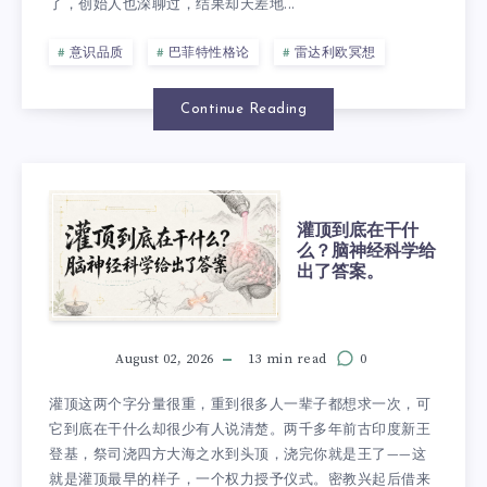
了，创始人也深聊过，结果却天差地...
意识品质
巴菲特性格论
雷达利欧冥想
Continue Reading
灌顶到底在干什
么？脑神经科学给
出了答案。
August 02, 2026
13 min read
0
灌顶这两个字分量很重，重到很多人一辈子都想求一次，可
它到底在干什么却很少有人说清楚。两千多年前古印度新王
登基，祭司浇四方大海之水到头顶，浇完你就是王了——这
就是灌顶最早的样子，一个权力授予仪式。密教兴起后借来