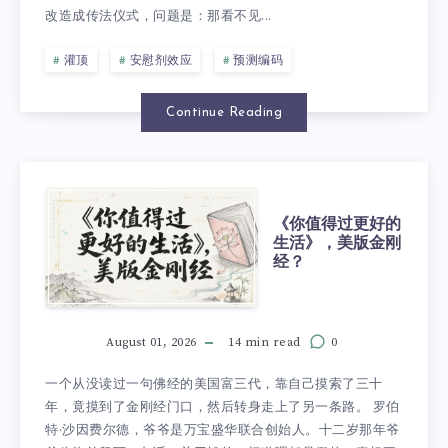
改造成传法仪式，问题是：那看不见...
灌顶
安慰剂效应
预测编码
Continue Reading
《你值得过更好的
生活》，美版金刚
经？
August 01, 2026
14 min read
0
一个从没读过一句佛经的美国富三代，靠自己摸索了三十
年，竟摸到了金刚经门口，然后转身走上了另一条路。 罗伯
特·沙因费尔德，爷爷是万宝盛华联合创始人。十二岁那年爷