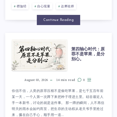
楞伽经
自心现量
达摩祖师
Continue Reading
第四轴心时代：原
罪不是苹果，是分
别心。
August 03, 2026
14 min read
0
你信不信，人类的原罪压根不是偷吃苹果，是七千五百年前
某一天，一个人第一次蹲下来把种子埋进土里。硅谷最近人
手一本新书，讨论的就是这件事。 那一蹲的瞬间，人不再信
明天的雨水会如约而至，把生存的主动权从老天爷手里抢过
来，攥在自己手心，顺手用一道...