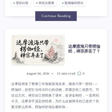
受控幻觉
阿尼尔赛斯
预测编码理论
Continue Reading
达摩渡海只带楞伽
经，禅宗弄丢了？
August 04, 2026
13 min read
0
达摩祖师坐了整整三年海船渡海东来，随身只带一部经——
楞伽经，还把它当传法印心的信物，郑重交给二祖慧可。可
没过几代，禅宗自己悄悄换了课本，改讲金刚经，一直用到
今天。达摩亲手选定的经典，为什么会被禅宗自己放弃？答
案没那么简单。楞伽经的地位极特殊...