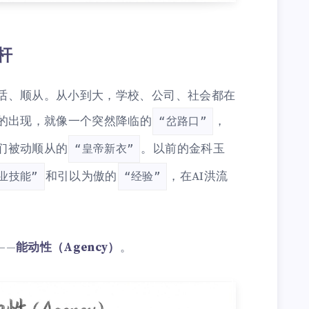
杆
话、顺从。从小到大，学校、公司、社会都在
I的出现，就像一个突然降临的
，
“岔路口”
们被动顺从的
。以前的金科玉
“皇帝新衣”
和引以为傲的
，在AI洪流
业技能”
“经验”
——
能动性（Agency）
。