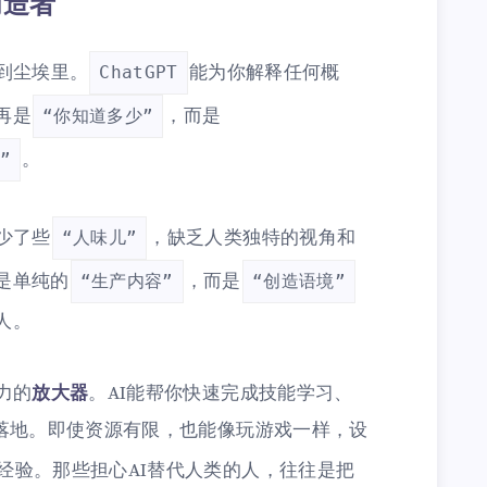
造者”
到尘埃里。
能为你解释任何概
ChatGPT
再是
，而是
“你知道多少”
。
”
少了些
，缺乏人类独特的视角和
“人味儿”
是单纯的
，而是
“生产内容”
“创造语境”
人。
力的
放大器
。AI能帮你快速完成技能学习、
速落地。即使资源有限，也能像玩游戏一样，设
经验。那些担心AI替代人类的人，往往是把