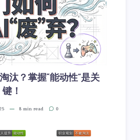
淘汰？掌握“能动性”是关
键！
25
8 min read
0