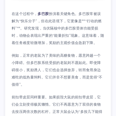
在这个过程中，
多巴胺
扮演着关键角色。多巴胺常被误
解为“快乐分子”，但在此语境下，它更像是**“行动的燃
料”**。研究发现，当伏隔核中的多巴胺受体功能受损
时，动物会表现出严重的“能量折扣”现象。这意味着，随
着任务难度轻微增加，奖励的主观价值会急剧下降。
例如，正常的老鼠为了美味的高糖食物，愿意跨越一个
小障碍。但多巴胺系统受损的老鼠则不愿如此。即使障
碍很小，奖励诱人，它们也会选择放弃，转而食用身边
难吃的低热量饲料。它们并非不想要美食，而是觉得“不
值得”。
前扣带皮层同样重要。如果损毁大鼠的前扣带皮层，它
们会立刻变得极其懒惰。它们不再愿意为了双倍的食物
去按压两倍次数的杠杆。正常大鼠会认为“多按几下能得