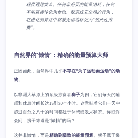
程度远超黄金。任何非必要的能量消耗，任何
不能直接转化为食物、配偶或安全感的行为，
在进化的算法中都被无情地标记为“致死性浪
费”。
自然界的“懒惰”：精确的能量预算大师
正因如此，自然界中几乎
不存在“为了运动而运动”的动
物
。
以非洲大草原上的顶级掠食者
狮子
为例，它们每天的睡
眠和休息时间长达18到20个小时。这意味着它们一天中
超过百分之八十的时间都处于休憩或发呆状态。你或许
会问，狮子难道是“懒惰”的吗？
这并非懒惰，而是
精确到极致的能量预算
。狮子属于爆