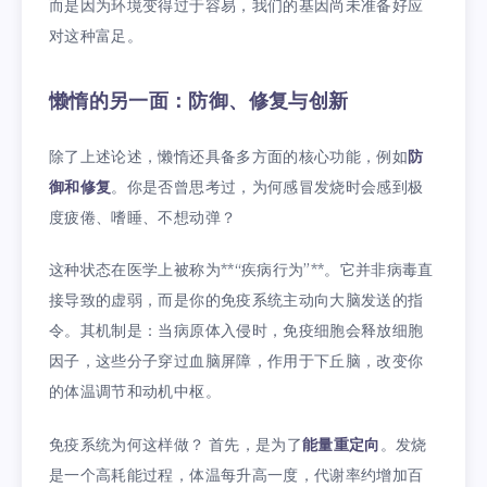
而是因为环境变得过于容易，我们的基因尚未准备好应
对这种富足。
懒惰的另一面：防御、修复与创新
除了上述论述，懒惰还具备多方面的核心功能，例如
防
御和修复
。你是否曾思考过，为何感冒发烧时会感到极
度疲倦、嗜睡、不想动弹？
这种状态在医学上被称为**“疾病行为”**。它并非病毒直
接导致的虚弱，而是你的免疫系统主动向大脑发送的指
令。其机制是：当病原体入侵时，免疫细胞会释放细胞
因子，这些分子穿过血脑屏障，作用于下丘脑，改变你
的体温调节和动机中枢。
免疫系统为何这样做？ 首先，是为了
能量重定向
。发烧
是一个高耗能过程，体温每升高一度，代谢率约增加百