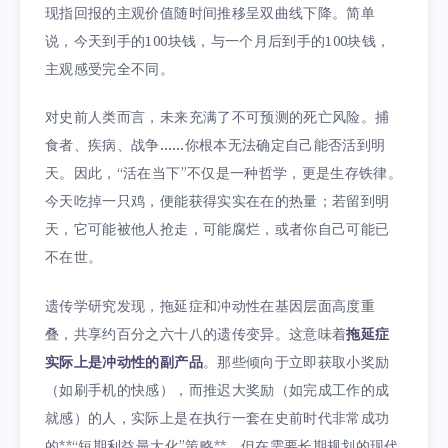
现指回报的主观价值随时间推移呈双曲线下降。简单
说，今天到手的100块钱，与一个月后到手的100块钱，
主观感受完全不同。
对史前人类而言，未来充满了不可预测的死亡风险。捕
食者、疾病、战争……你根本无法确定自己能否活到明
天。因此，“活在当下”不仅是一种哲学，更是生存铁律。
今天吃掉一只鸡，便能获得实实在在的热量；若留到明
天，它可能被他人抢走，可能腐烂，或者你自己可能已
不在世。
遗传学研究发现，拖延症和冲动性在基因层面高度重
叠，共享约百分之六十八的遗传变异。这意味着
拖延症
实际上是冲动性的副产品
。那些倾向于立即获取小奖励
（如刷手机的快感），而推迟大奖励（如完成工作的成
就感）的人，实际上是在执行一套在史前时代非常成功
的**“短期利益最大化”策略**。但在需要长期规划的现代