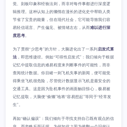
觉、刻板印象和经验法则，而非对每件事都进行深度逻
辑推理。这种认知上的懒惰在漫长的进化史中帮助人类
节省了宝贵的能量，但在现代社会，它可能导致我们容
易轻信谣言、产生偏见、被情绪左右，从而
难以进行深
度思考
。
为了贯彻“少思考”的方针，大脑进化出了一系列
启发式算
法
，即思维捷径。例如“可得性启发式”：我们倾向于根据
记忆中提取信息的难易程度来判断事件的可能性，而非
查阅统计数据。你目睹一则飞机失事的新闻，便可能觉
得乘坐飞机很危险，尽管统计数据显示飞机是最安全的
交通工具。这是因为坠机事件的画面触目惊心，极易被
记忆提取，大脑便“偷懒”地将“容易想起”等同于“经常发
生”。
再如“确认偏误”：我们倾向于寻找支持自己既有观点的信
息，而忽略反面证据。为何如此？因为推翻一个旧的认