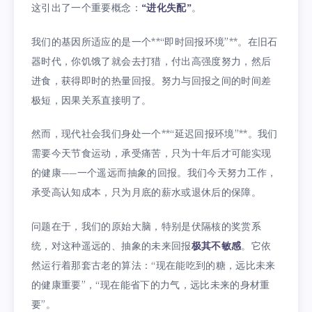
这引出了一个重要概念：
“进化失配”
。
我们的基因所适应的是一个**“即时回报环境”**。在旧石
器时代，你饥饿了就会去打猎，付出高强度努力，然后
进食，获得即时的热量回报。努力与回报之间的时间差
极短，因果关系直接明了。
然而，现代社会我们身处一个**“延迟回报环境”**。我们
需要今天节食运动，承受痛苦，只为十年后才可能实现
的健康——一个遥远而抽象的回报。我们今天努力工作，
承受高认知成本，只为月底的薪水或退休后的保障。
问题在于，我们的原始大脑，特别是伏隔核的奖赏系
统，对这种遥远的、抽象的未来回报
极其不敏感
。它依
然运行着那套古老的算法：“现在能吃到的糖，远比未来
的健康重要”，“现在能省下的力气，远比未来的身材重
要”。