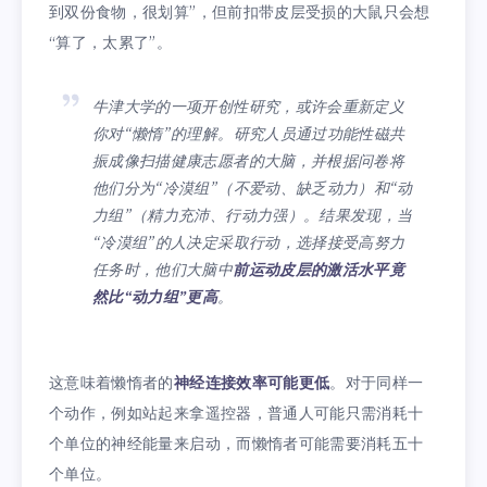
到双份食物，很划算”，但前扣带皮层受损的大鼠只会想
“算了，太累了”。
牛津大学的一项开创性研究，或许会重新定义
你对“懒惰”的理解。研究人员通过功能性磁共
振成像扫描健康志愿者的大脑，并根据问卷将
他们分为“冷漠组”（不爱动、缺乏动力）和“动
力组”（精力充沛、行动力强）。结果发现，当
“冷漠组”的人决定采取行动，选择接受高努力
任务时，他们大脑中
前运动皮层的激活水平竟
然比“动力组”更高
。
这意味着懒惰者的
神经连接效率可能更低
。对于同样一
个动作，例如站起来拿遥控器，普通人可能只需消耗十
个单位的神经能量来启动，而懒惰者可能需要消耗五十
个单位。