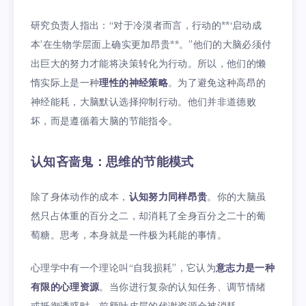
研究负责人指出：“对于冷漠者而言，行动的**‘启动成
本’在生物学层面上确实更加昂贵**。”他们的大脑必须付
出巨大的努力才能将决策转化为行动。所以，他们的懒
惰实际上是一种
理性的神经策略
。为了避免这种高昂的
神经能耗，大脑默认选择抑制行动。他们并非道德败
坏，而是遵循着大脑的节能指令。
认知吝啬鬼：思维的节能模式
除了身体动作的成本，
认知努力同样昂贵
。你的大脑虽
然只占体重的百分之二，却消耗了全身百分之二十的葡
萄糖。思考，本身就是一件极为耗能的事情。
心理学中有一个理论叫“自我损耗”，它认为
意志力是一种
有限的心理资源
。当你进行复杂的认知任务、调节情绪