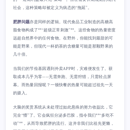
社会，这种策略却被定义为病态的“拖延”。
肥胖问题
亦是同样的逻辑。现代食品工业制造的高糖高
脂食物构成了**“超级正常刺激”**。这些食物的热量密度
远超自然界中的任何食物。在野外，你能找到最甜的可
能是野果，但现代一杯奶茶的含糖量可能是那颗野果的
几十倍。
当我们的节俭基因遇到外卖APP时，灾难便发生了。获
取成本几乎为零——无需奔跑、无需狩猎，只需轻点屏
幕。而热量回报呢？一顿快餐的热量可能超过祖先一天
的摄入。
大脑的奖赏系统从未处理过如此悬殊的努力收益比，它
完全“懵”了。它会疯狂分泌多巴胺，指令我们**“多吃不
动”**，从而导致肥胖的流行。这并非我们比祖先更懒，