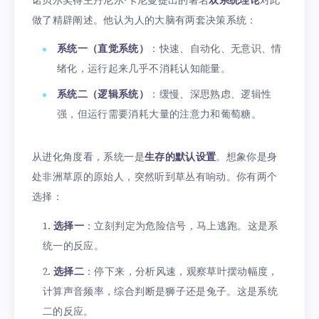
诺贝尔奖得主丹尼尔·卡尼曼提出的著名
双系统理论
对此
做了精辟阐述。他认为人的大脑有两套决策系统：
系统一（直觉系统）
：快速、自动化、无意识、情
绪化，运行起来几乎不消耗认知能量。
系统二（逻辑系统）
：缓慢、深思熟虑、逻辑性
强，但运行需要消耗大量的注意力和葡萄糖。
从进化角度看，系统一是
生存的默认设置
。想象你是身
处非洲草原的原始人，突然听到草丛有响动。你有两个
选择：
选择一
：立刻判定为危险信号，马上逃跑。这是系
统一的反应。
选择二
：停下来，分析风速，观察草叶摆动幅度，
计算声音频率，综合判断是狮子还是兔子。这是系统
二的反应。