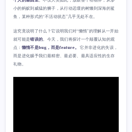
个人的基因里
。不仅人类如此，放眼整个动物界，从渺
小的蚂蚁到威猛的狮子，从行动迟缓的树懒到深海的鲨
鱼，某种形式的“不活动状态”几乎无处不在。
这究竟说明了什么？它说明我们对“懒惰”的理解从一开始
就可能是
错误的
。今天，我们将探讨一个颠覆认知的观
点：
懒惰不是bug，而是feature。
它并非进化的失误，
而是进化赐予我们最精密、最必要、最具适应性的生存
礼物。