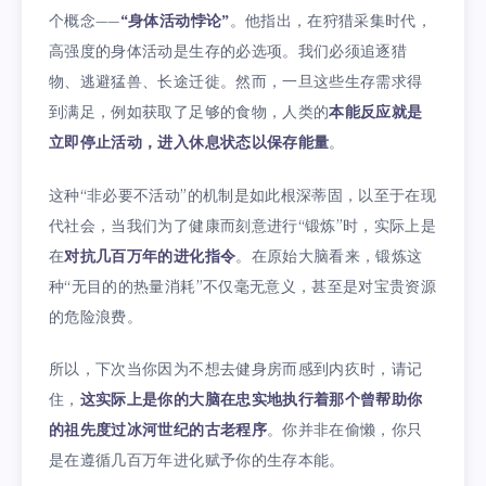
个概念——
“身体活动悖论”
。他指出，在狩猎采集时代，
高强度的身体活动是生存的必选项。我们必须追逐猎
物、逃避猛兽、长途迁徙。然而，一旦这些生存需求得
到满足，例如获取了足够的食物，人类的
本能反应就是
立即停止活动，进入休息状态以保存能量
。
这种“非必要不活动”的机制是如此根深蒂固，以至于在现
代社会，当我们为了健康而刻意进行“锻炼”时，实际上是
在
对抗几百万年的进化指令
。在原始大脑看来，锻炼这
种“无目的的热量消耗”不仅毫无意义，甚至是对宝贵资源
的危险浪费。
所以，下次当你因为不想去健身房而感到内疚时，请记
住，
这实际上是你的大脑在忠实地执行着那个曾帮助你
的祖先度过冰河世纪的古老程序
。你并非在偷懒，你只
是在遵循几百万年进化赋予你的生存本能。