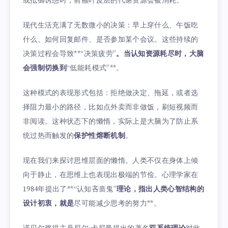
或抵御诱惑时，前额叶皮层的代谢资源会被消耗。
现代生活充满了无数微小的决策：早上穿什么、午饭吃
什么、如何回复邮件、是否参加某个会议。这些持续的
决策过程会导致**“决策疲劳”
。当认知资源耗尽时，大脑
会强制切换到
“低能耗模式”**。
这种模式的表现形式包括：拒绝做决定、拖延，或者选
择阻力最小的路径，比如点外卖而非做饭，刷短视频而
非阅读。这种状态下的懒惰，实际上是大脑为了防止系
统过热而触发的
保护性熔断机制
。
现在我们来探讨思维层面的懒惰。人类不仅在身体上倾
向于静止，在思维上也表现出极端的节俭。心理学家在
1984年提出了**“认知吝啬鬼”
理论，指出人类心智结构的
设计初衷，就是
尽可能减少思考的努力**。