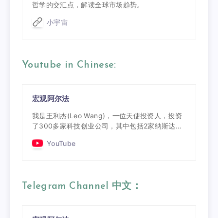
哲学的交汇点，解读全球市场趋势。
小宇宙
Youtube in Chinese:
宏观阿尔法
我是王利杰(Leo Wang)，一位天使投资人，投资
了300多家科技创业公司，其中包括2家纳斯达克
上市公司（亿航智能、禾赛科技），2家港交所上
YouTube
市公司（越疆科技、迅策科技），以及4家独角兽
企业（超级猩猩、西井科技、收钱吧、医联）。现
在我专注于宏观周期分析，进行美股长线投资。这
个频道教你解读市场周期、分析宏观数据。我们也
Telegram Channel 中文：
会讨论AI、比特币和全球宏观趋势。
me@leowang.net