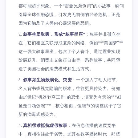
都可能超乎想象。一个“雷曼兄弟倒闭”的小故事，瞬间
引爆全球金融恐慌，引发史无前例的经济危机，正是
因为它触及了人类内心最深层的恐惧。
叙事抱团取暖，形成“叙事星座”
：叙事并非孤立存
在，它们相互关联形成复杂的网络。例如**“美国梦”**
这一强大叙事星座，包含了个人奋斗、通过置业实现
阶层跃升、消费主义象征自由等一系列故事，共同塑
造了美国社会的消费模式和生活方式。
叙事如生物般演化、突变
：一个加入了动人细节、
名人背书或视觉隐喻的版本，往往更具传染力。例如
由19世纪“机器剥夺工作”的恐惧，演变为今天的**“AI
抢走白领饭碗”**，核心相似，但细节的调整赋予了它
新的病毒式感染力。
真相很难抵抗虚假叙事
：在信息传播的速度竞争
中，真相往往处于劣势。尤其在数字媒体时代，那些