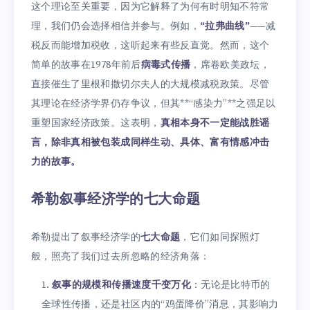
这个理论至关重要，因为它解释了为何有时明知不符常
理，我们仍会选择相信并参与。例如，
“拉弗曲线”
——减
税反而能增加税收，这听起来有些反直觉。然而，这个
简单的故事在1978年前后
病毒式传播
，席卷欧美政坛，
直接催生了里根和撒切尔夫人的大规模减税政策。尽管
其理论在经济学界仍存争议，但其**“感染力”**之强足以
重塑国家经济政策。这表明，
真相本身不一定能战胜谣
言，除非真相被包装成同样生动、具体、富有情感冲击
力的故事。
希勒叙事经济学的七大命题
希勒提出了叙事经济学的
七大命题
，它们如同探照灯
般，照亮了我们过去所忽略的经济角落：
叙事的规模和传播速度千变万化
：无论是比特币的
全球性传播，还是社区内的“鸡蛋降价”消息，其影响力