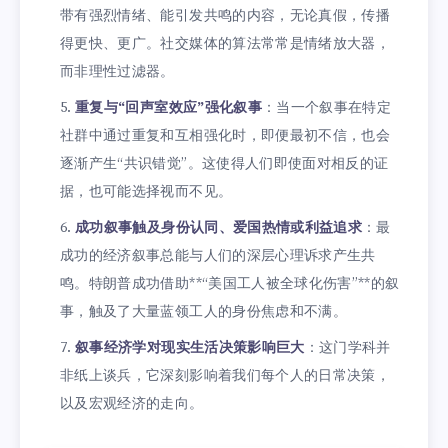
带有强烈情绪、能引发共鸣的内容，无论真假，传播
得更快、更广。社交媒体的算法常常是情绪放大器，
而非理性过滤器。
重复与“回声室效应”强化叙事
：当一个叙事在特定
社群中通过重复和互相强化时，即便最初不信，也会
逐渐产生“共识错觉”。这使得人们即使面对相反的证
据，也可能选择视而不见。
成功叙事触及身份认同、爱国热情或利益追求
：最
成功的经济叙事总能与人们的深层心理诉求产生共
鸣。特朗普成功借助**“美国工人被全球化伤害”**的叙
事，触及了大量蓝领工人的身份焦虑和不满。
叙事经济学对现实生活决策影响巨大
：这门学科并
非纸上谈兵，它深刻影响着我们每个人的日常决策，
以及宏观经济的走向。