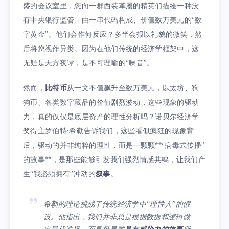
盛的会议室里，您向一群西装革履的精英们描绘一种没
有中央银行监管、由一串代码构成、价值数万美元的“数
字黄金”。他们会作何反应？多半会报以礼貌的微笑，然
后将您视作异类。因为在他们传统的经济学框架中，这
无疑是天方夜谭，是不可理喻的“噪音”。
然而，
比特币
从一文不值飙升至数万美元，以太坊、狗
狗币、各类数字藏品的价值剧烈波动，这些现象的驱动
力，真的仅仅是底层资产的理性分析吗？诺贝尔经济学
奖得主罗伯特·希勒告诉我们，这些看似疯狂的现象背
后，驱动的并非纯粹的理性，而是一颗颗**“病毒式传播”
的故事**，是那些能够引发我们强烈情感共鸣，让我们产
生“我必须拥有”冲动的
叙事
。
希勒的理论挑战了传统经济学中“理性人”的假
设。他指出，我们并非总是根据数据和逻辑做