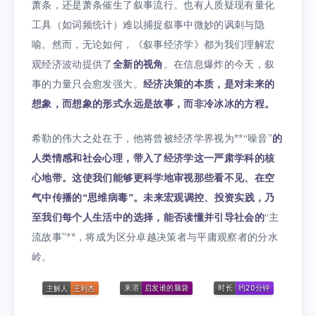
萧条，还是萧条催生了叙事流行。也有人质疑现有量化
工具（如词频统计）难以捕捉叙事中微妙的讽刺与隐
喻。然而，无论如何，《叙事经济学》都为我们理解宏
观经济波动提供了
全新的视角
。在信息爆炸的今天，叙
事的力量只会愈发强大。
经济决策的本质，是对未来的
想象，而想象的形式永远是故事，而非冷冰冰的方程。
希勒的伟大之处在于，他将曾被经济学界视为**“噪音”
的
人类情感和社会心理，带入了经济学这一严肃学科的核
心地带。这使我们能够更科学地审视那些看不见、在空
气中传播的“思维病毒”。未来宏观调控、投资实践，乃
至我们每个人生活中的选择，能否读懂并引导社会的
“主
流故事”**，将成为区分卓越决策者与平庸观察者的分水
岭。