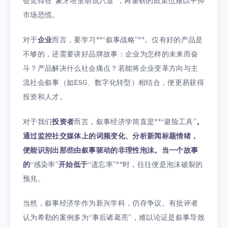
会觉得在“象牙塔里胡说八道”，再重磅的政策也难以平抑
市场恐慌。
对于
企业
而言，要学习**“叙事战略”**。仅有好的产品是
不够的，还需要讲好品牌故事：企业为怎样的未来而奋
斗？产品解决什么社会痛点？若能将企业变革方向与主
流社会叙事（如ESG、数字化转型）相结合，便更易获得
投资和人才。
对于我们
投资者
而言，叙事经济学简直是**“避险工具”
。
通过监控社交媒体上的词频变化、分析新闻标题情绪，
便能识别出那些由叙事驱动的非理性泡沫。当一个故事
的
“感染率”
开始低于
“遗忘率”**时，往往便是泡沫破裂的
预兆。
当然，叙事经济学作为新兴学科，仍存争议。有批评者
认为希勒的案例多为“事后诸葛亮”，难以论证是叙事导致