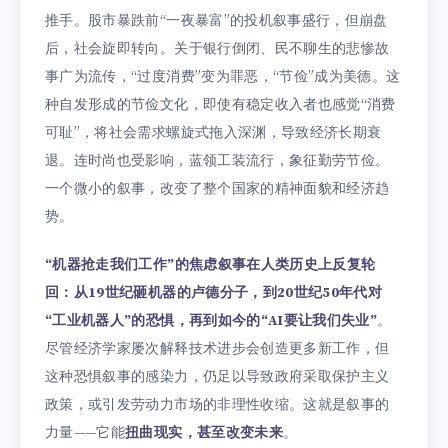
推手。股市暴跌前“一夜暴富”的投机叙事盛行，但崩盘
后，社会旋即转向。关于银行倒闭、民不聊生的悲惨故
事广为流传，“过度消费”变为罪恶，“节俭”成为美德。这
种自发形成的节俭文化，即使有稳定收入者也感觉“消费
可耻”，将社会需求螺旋式拖入深渊，导致经济长期衰
退。连时尚也受影响，蓝领工装流行，象征勤劳节俭。
一个微小的叙事，改变了整个国家的精神面貌和经济趋
势。
“机器抢走我们工作”的焦虑叙事在人类历史上反复轮
回：从19世纪砸机器的卢德分子，到20世纪50年代对
“工业机器人”的恐惧，再到如今的“AI要让我们失业”
。
尽管经济学家屡次解释技术进步会创造更多新工作，但
这种恐惧叙事的感染力，仍足以导致政府采取保护主义
政策，或引发劳动力市场的非理性收缩。这就是叙事的
力量——它能
扭曲现实，甚至改变未来
。