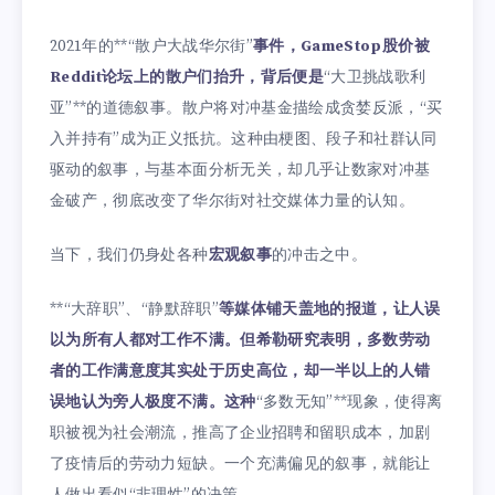
2021年的**“散户大战华尔街”
事件，GameStop股价被
Reddit论坛上的散户们抬升，背后便是
“大卫挑战歌利
亚”**的道德叙事。散户将对冲基金描绘成贪婪反派，“买
入并持有”成为正义抵抗。这种由梗图、段子和社群认同
驱动的叙事，与基本面分析无关，却几乎让数家对冲基
金破产，彻底改变了华尔街对社交媒体力量的认知。
当下，我们仍身处各种
宏观叙事
的冲击之中。
**“大辞职”、“静默辞职”
等媒体铺天盖地的报道，让人误
以为所有人都对工作不满。但希勒研究表明，多数劳动
者的工作满意度其实处于历史高位，却一半以上的人错
误地认为旁人极度不满。这种
“多数无知”**现象，使得离
职被视为社会潮流，推高了企业招聘和留职成本，加剧
了疫情后的劳动力短缺。一个充满偏见的叙事，就能让
人做出看似“非理性”的决策。