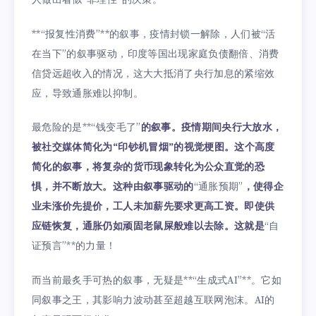
**“报复性消费”**的叙事，疫情封锁一解除，人们被“活
在当下”的叙事驱动，印度等国出现家庭负债翻倍、消费
信贷远超收入的情况，这大大抵消了央行加息的紧缩效
应，导致通胀难以抑制。
最危险的是**“钱变毛了”
的叙事。疫情期间央行大放水，
被社交媒体简化为“印钞机冒烟”的视觉梗图。这个高度
简化的叙事，将复杂的货币现象转化为公众直觉的恐
惧，并不断放大。这种由叙事驱动的
“通胀预期”
，使得企
业未涨价先提价，工人未加薪先要求更高工资。即使供
应链恢复，通胀仍如顽固老鼠屎般难以去除。这就是
“自
证预言”**的力量！
而当前最炙手可热的叙事，无疑是**“生成式AI”**。它如
同叙事之王，其影响力波动甚至超越互联网泡沫。AI的