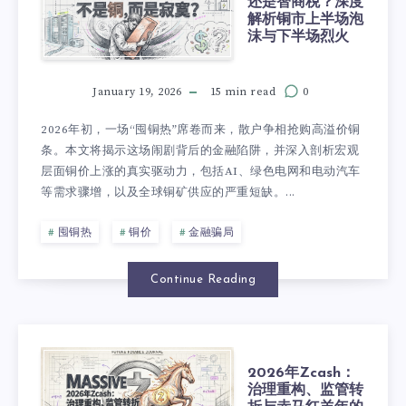
还是智商税？深度
解析铜市上半场泡
沫与下半场烈火
January 19, 2026
15 min read
0
2026年初，一场“囤铜热”席卷而来，散户争相抢购高溢价铜
条。本文将揭示这场闹剧背后的金融陷阱，并深入剖析宏观
层面铜价上涨的真实驱动力，包括AI、绿色电网和电动汽车
等需求骤增，以及全球铜矿供应的严重短缺。...
囤铜热
铜价
金融骗局
Continue Reading
2026年Zcash：
治理重构、监管转