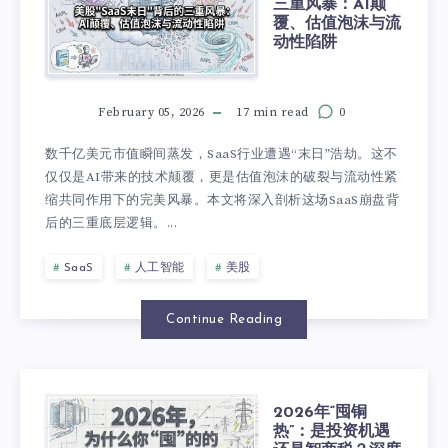
三重风暴：AI颠
覆、估值泡沫与流
动性陷阱
February 05, 2026
17 min read
0
数千亿美元市值瞬间蒸发，SaaS行业遭遇“末日”浩劫。这不
仅仅是AI带来的技术颠覆，更是估值泡沫的破裂与流动性紧
缩共同作用下的完美风暴。本文将深入剖析这场SaaS崩盘背
后的三重底层逻辑。...
SaaS
人工智能
美股
Continue Reading
2026年“囤铜
热”：是投资机遇