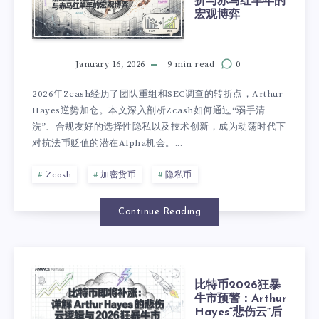
折与赤马红羊年的
宏观博弈
January 16, 2026
9 min read
0
2026年Zcash经历了团队重组和SEC调查的转折点，Arthur
Hayes逆势加仓。本文深入剖析Zcash如何通过“弱手清
洗”、合规友好的选择性隐私以及技术创新，成为动荡时代下
对抗法币贬值的潜在Alpha机会。...
Zcash
加密货币
隐私币
Continue Reading
比特币2026狂暴
牛市预警：Arthur
Hayes“悲伤云”后