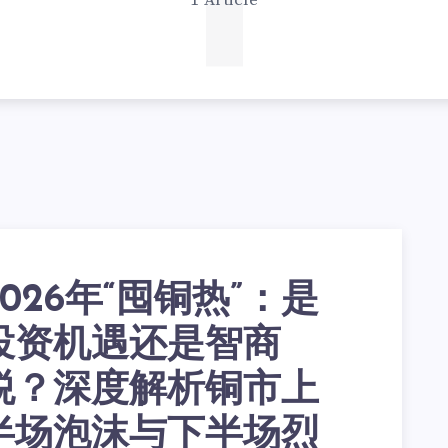
1
1 Article
2026年“囤铜热”：是
投资机遇还是智商
税？深度解析铜市上
半场泡沫与下半场烈