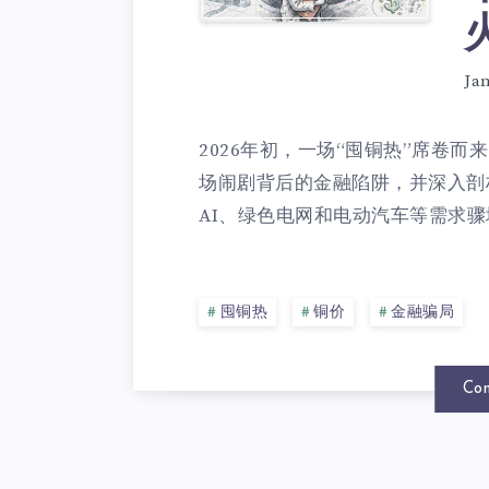
Ja
2026年初，一场“囤铜热”席卷
场闹剧背后的金融陷阱，并深入剖
AI、绿色电网和电动汽车等需求骤
囤铜热
铜价
金融骗局
Con