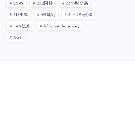
2049
232阿秒
23小时交易
3D集成
4%规则
5-HT2a受体
54%法则
AfficientAcademy
AGI