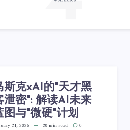
4
4 Articles
马斯克xAI的"天才黑
客泄密": 解读AI未来
蓝图与"微硬"计划
nuary 21, 2026
20 min read
0