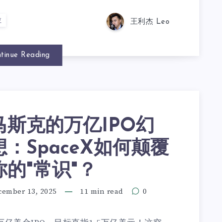
拉
王利杰 Leo
tinue Reading
马斯克的万亿IPO幻
想：SpaceX如何颠覆
你的"常识"？
cember 13, 2025
11 min read
0