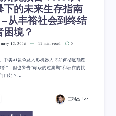
暴下的未来生存指南
——从丰裕社会到终结
者困境？
nuary 12, 2026
11 min read
0
I、中美AI竞争及人形机器人将如何彻底颠覆
裕”，但也警告“颠簸的过渡期”和潜在的挑
自处？...
王利杰 Leo