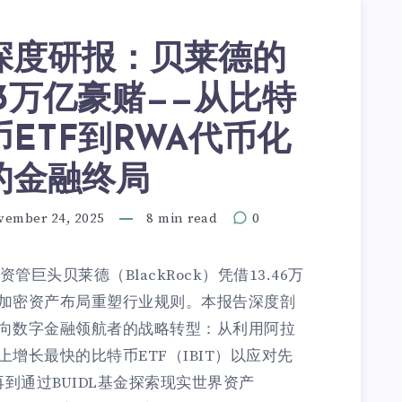
深度研报：贝莱德的
13万亿豪赌——从比特
币ETF到RWA代币化
的金融终局
vember 24, 2025
8 min read
0
管巨头贝莱德（BlackRock）凭借13.46万
加密资产布局重塑行业规则。本报告深度剖
向数字金融领航者的战略转型：从利用阿拉
增长最快的比特币ETF（IBIT）以应对先
，再到通过BUIDL基金探索现实世界资产