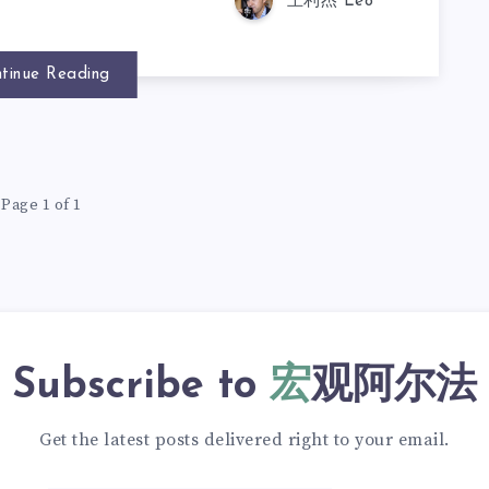
王利杰 Leo
tinue Reading
Page 1 of 1
Subscribe to
宏观阿尔法
Get the latest posts delivered right to your email.