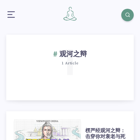
1
观河之辩
1 Article
楞严经观河之辩：
击穿你对衰老与死