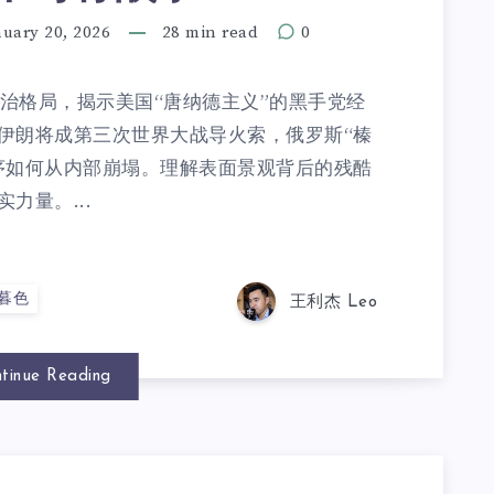
nuary 20, 2026
28 min read
0
政治格局，揭示美国“唐纳德主义”的黑手党经
伊朗将成第三次世界大战导火索，俄罗斯“榛
序如何从内部崩塌。理解表面景观背后的残酷
力量。...
暮色
王利杰 Leo
tinue Reading