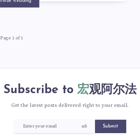
tinue Reading
Page 1 of 1
Subscribe to
宏观阿尔法
Get the latest posts delivered right to your email.
Submit