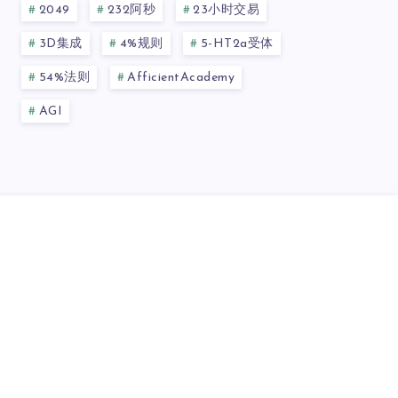
2049
232阿秒
23小时交易
3D集成
4%规则
5-HT2a受体
54%法则
AfficientAcademy
AGI