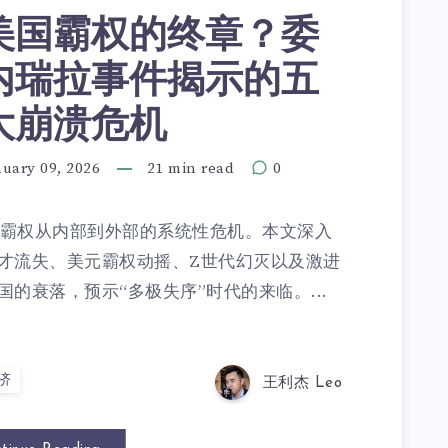
美国霸权的终章？委
内瑞拉事件揭示的五
大崩溃危机
nuary 09, 2026
21 min read
0
国霸权从内部到外部的系统性危机。本文深入
才流失、美元霸权动摇、Z世代幻灭以及激进
的衰落，预示“多极失序”时代的来临。...
济
王利杰 Leo