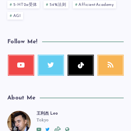
5-HT2a受体
54%法则
AfficientAcademy
AGI
Follow Me!
About Me
王利杰 Leo
Tokyo