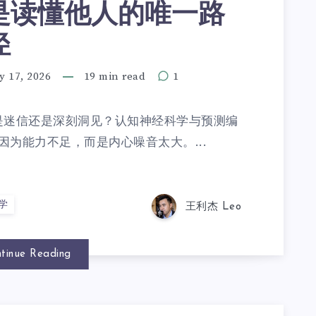
是读懂他人的唯一路
径
y 17, 2026
19 min read
1
竟是迷信还是深刻洞见？认知神经科学与预测编
为能力不足，而是内心噪音太大。...
学
王利杰 Leo
tinue Reading