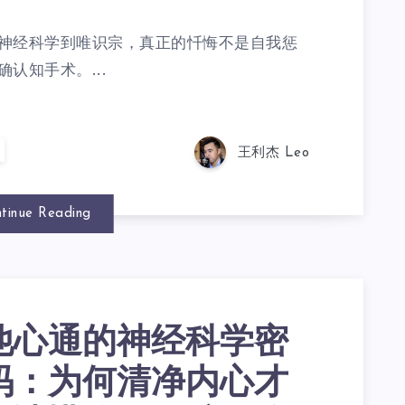
神经科学到唯识宗，真正的忏悔不是自我惩
认知手术。...
王利杰 Leo
tinue Reading
他心通的神经科学密
码：为何清净内心才