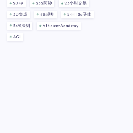
2049
232阿秒
23小时交易
3D集成
4%规则
5-HT2a受体
54%法则
AfficientAcademy
AGI