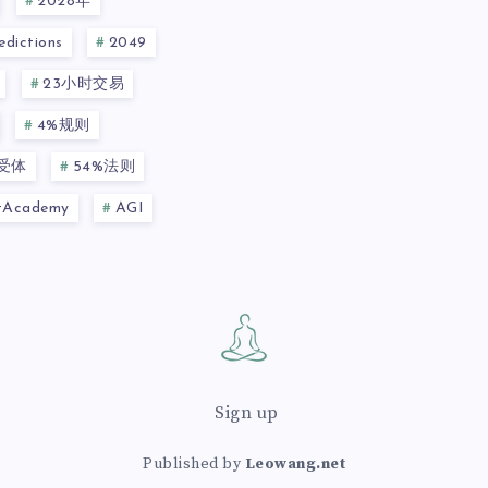
2028年
dictions
2049
23小时交易
4%规则
a受体
54%法则
ntAcademy
AGI
Sign up
Published by
Leowang.net