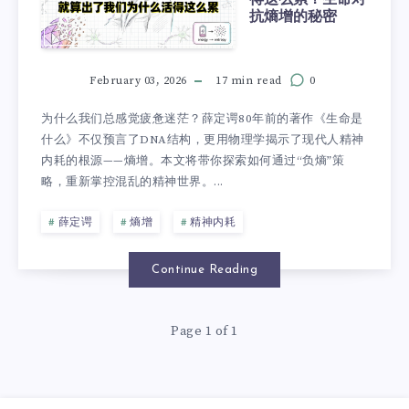
抗熵增的秘密
February 03, 2026
17 min read
0
为什么我们总感觉疲惫迷茫？薛定谔80年前的著作《生命是
什么》不仅预言了DNA结构，更用物理学揭示了现代人精神
内耗的根源——熵增。本文将带你探索如何通过“负熵”策
略，重新掌控混乱的精神世界。...
薛定谔
熵增
精神内耗
Continue Reading
Page 1 of 1