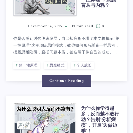
盲从与内耗？
December 16, 2025
13 min read
0
你是否感到时代飞速发展，自己却疲惫不堪？本文将揭示“第
一性原理”这项顶级思维模式，教你如何像马斯克一样思考，
摆脱思维陷阱，直抵问题本质，创造属于你自己的成功。...
第一性原理
思维模式
个人成长
Continue Reading
为什么你学得越
多，反而越不敢行
动？告别“分析瘫
痪”，开启“边做边
学”！