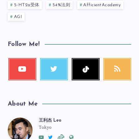
5-HT2a受体
54%法则
AfficientAcademy
AGI
Follow Me!
About Me
王利杰 Leo
Tokyo