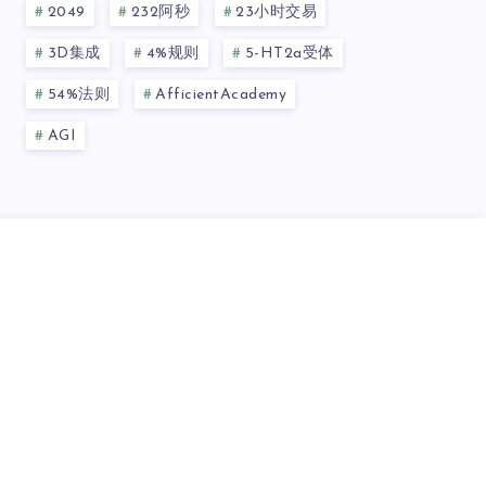
2049
232阿秒
23小时交易
3D集成
4%规则
5-HT2a受体
54%法则
AfficientAcademy
AGI