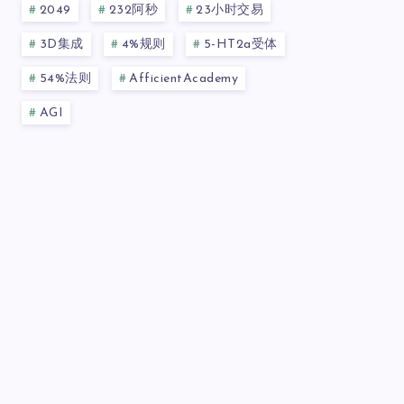
2049
232阿秒
23小时交易
3D集成
4%规则
5-HT2a受体
54%法则
AfficientAcademy
AGI