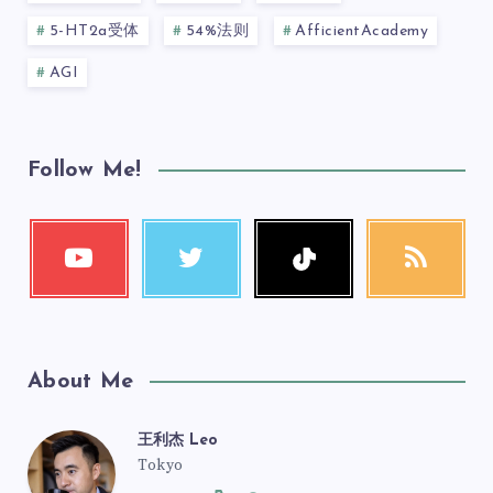
5-HT2a受体
54%法则
AfficientAcademy
AGI
Follow Me!
About Me
王利杰 Leo
Tokyo