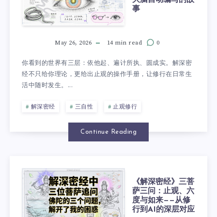
事
May 26, 2026
14 min read
0
你看到的世界有三层：依他起、遍计所执、圆成实。解深密
经不只给你理论，更给出止观的操作手册，让修行在日常生
活中随时发生。...
解深密经
三自性
止观修行
Continue Reading
《解深密经》三菩
萨三问：止观、六
度与如来——从修
行到AI的深层对应