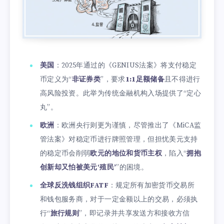
美国
：2025年通过的《GENIUS法案》将支付稳定
币定义为“
非证券类
”，要求
1:1足额储备
且不得进行
高风险投资。此举为传统金融机构入场提供了“定心
丸”。
欧洲
：欧洲央行则更为谨慎，尽管推出了《MiCA监
管法案》对稳定币进行牌照管理，但担忧美元支持
的稳定币会削弱
欧元的地位和货币主权
，陷入“
拥抱
创新却又怕被美元‘殖民’
”的困境。
全球反洗钱组织FATF
：规定所有加密货币交易所
和钱包服务商，对于一定金额以上的交易，必须执
行“
旅行规则
”，即记录并共享发送方和接收方信