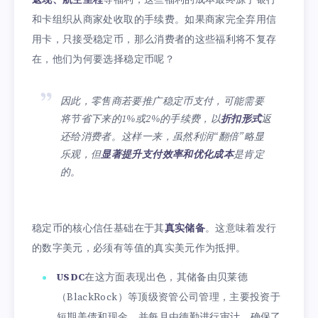
返现、航空里程
等福利，这些福利的成本最终源于银行
和卡组织从商家处收取的手续费。如果商家完全弃用信
用卡，只接受稳定币，那么消费者的这些福利将不复存
在，他们为何要选择稳定币呢？
因此，零售商若要推广稳定币支付，可能需要
将节省下来的1%或2%的手续费，以
折扣形式
返
还给消费者。这样一来，虽然利润“翻倍”略显
乐观，但
显著提升支付效率和优化成本
是肯定
的。
稳定币的核心信任基础在于其
真实储备
。这意味着发行
的数字美元，必须有等值的真实美元作为抵押。
USDC
在这方面表现出色，其储备由贝莱德
（BlackRock）等顶级资管公司管理，主要投资于
短期美债和现金，并每月由德勤进行审计，确保了