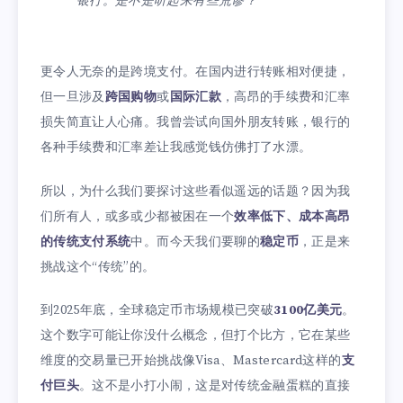
银行。是不是听起来有些荒谬？
更令人无奈的是跨境支付。在国内进行转账相对便捷，
但一旦涉及
跨国购物
或
国际汇款
，高昂的手续费和汇率
损失简直让人心痛。我曾尝试向国外朋友转账，银行的
各种手续费和汇率差让我感觉钱仿佛打了水漂。
所以，为什么我们要探讨这些看似遥远的话题？因为我
们所有人，或多或少都被困在一个
效率低下、成本高昂
的传统支付系统
中。而今天我们要聊的
稳定币
，正是来
挑战这个“传统”的。
到2025年底，全球稳定币市场规模已突破
3100亿美元
。
这个数字可能让你没什么概念，但打个比方，它在某些
维度的交易量已开始挑战像Visa、Mastercard这样的
支
付巨头
。这不是小打小闹，这是对传统金融蛋糕的直接