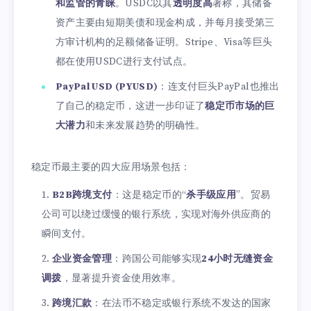
和监管的青睐
。USDC以其
透明度高
著称，其储备
资产主要由短期美债和现金构成，并每月接受第三
方审计机构的足额储备证明。Stripe、Visa等巨头
都在使用USDC进行支付试点。
PayPal USD (PYUSD)
：连支付巨头PayPal也推出
了自己的稳定币，这进一步印证了
稳定币市场的巨
大潜力
和未来发展趋势的明确性。
稳定币最主要的四大应用场景包括：
B2B跨境支付
：这是稳定币的“
杀手级应用
”。贸易
公司可以绕过缓慢的银行系统，实现对海外供应商的
瞬间支付。
企业资金管理
：跨国公司能够实现
24小时无缝资金
调拨
，显著提升资金使用效率。
跨境汇款
：在法币不稳定或银行系统不发达的国家