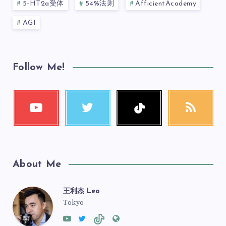
5-HT2a受体
54%法则
AfficientAcademy
AGI
Follow Me!
About Me
王利杰 Leo
Tokyo