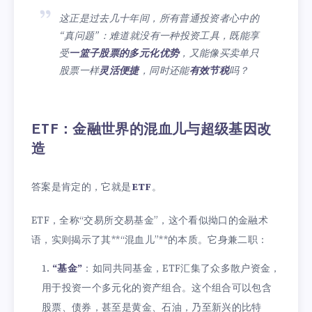
这正是过去几十年间，所有普通投资者心中的
“真问题”：难道就没有一种投资工具，既能享
受
一篮子股票的多元化优势
，又能像买卖单只
股票一样
灵活便捷
，同时还能
有效节税
吗？
ETF：金融世界的混血儿与超级基因改
造
答案是肯定的，它就是
ETF
。
ETF，全称“交易所交易基金”，这个看似拗口的金融术
语，实则揭示了其**“混血儿”**的本质。它身兼二职：
“基金”
：如同共同基金，ETF汇集了众多散户资金，
用于投资一个多元化的资产组合。这个组合可以包含
股票、债券，甚至是黄金、石油，乃至新兴的比特