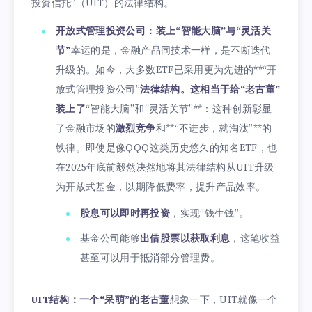
投资信托”（UIT）的法律结构。
开放式管理投资公司：装上“智能大脑”与“灵活关
节”
幸运的是，金融产品同技术一样，是不断迭代
升级的。如今，大多数ETF已采用更为先进的**“开
放式管理投资公司”
法律结构。这相当于给“老古董”
装上了
“智能大脑”和“灵活关节”**：这种创新彰显
了金融市场的
激烈竞争
和**“不进步，就淘汰”**的
铁律。即使是像QQQ这类历史悠久的知名ETF，也
在2025年底前毅然决然地将其法律结构从UIT升级
为开放式基金，以期降低费率，提升产品效率。
股息可以即时再投资
，实现“钱生钱”。
基金公司能够
出借股票以获取利息
，这笔收益
甚至可以用于抵消部分管理费。
UIT结构：一个“呆萌”的老古董
想象一下，UIT就像一个