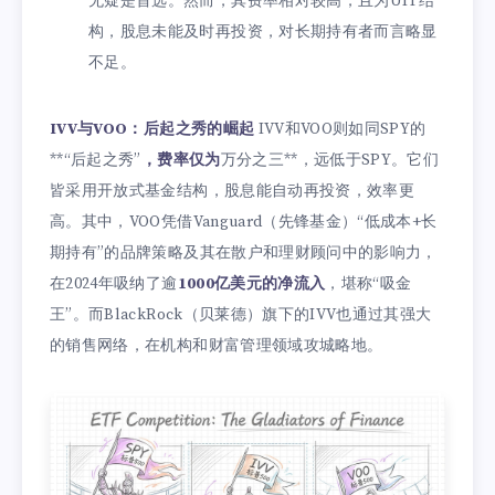
无疑是首选。然而，其费率相对较高，且为UIT结
构，股息未能及时再投资，对长期持有者而言略显
不足。
IVV与VOO：后起之秀的崛起
IVV和VOO则如同SPY的
**“后起之秀”
，费率仅为
万分之三**，远低于SPY。它们
皆采用开放式基金结构，股息能自动再投资，效率更
高。其中，VOO凭借Vanguard（先锋基金）“低成本+长
期持有”的品牌策略及其在散户和理财顾问中的影响力，
在2024年吸纳了逾
1000亿美元的净流入
，堪称“吸金
王”。而BlackRock（贝莱德）旗下的IVV也通过其强大
的销售网络，在机构和财富管理领域攻城略地。