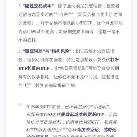
“隐性交易成本”
：除了显而易见的管理费，投资者
还需考虑买卖时的**“点差”**（即买入价与卖出价之间
的差额）。对于交易不活跃的小型ETF，这个点差可能
高达0.5%甚至更高，对短期交易者而言，这是一笔不
小的损耗。
“跟踪误差”与“结构风险”
：ETF虽然力求追踪指
数，但仍可能存在误差。特别是那些设计复杂的
杠杆
ETF和反向ETF
，其“每日重置机制”可能导致你长期
持有的数学损耗，让你在不知不觉中亏损。这些潜在
的“坑”，投资者都应提前了解。
2025年的ETF市场，已不再是那个“小透明”。
它既有像VOO这样
极致低成本的宽基ETF
，让你
轻松分享市场红利；也有像比特币ETF、私募股
权ETF以及缓冲型ETF这样
高度专业化、结构化