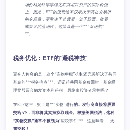
场价格始终牢牢锚定在其追踪资产的实际价值
上。因此，ETF的流动性不仅取决于其在交易所
的交易量，更取决于其背后一篮子股票、债券
或黄金的流动性，这简直是一个**“永动机”
**。
税务优化：ETF的“避税神技”
更令人称奇的是，这个“实物申赎”机制还完美解决了共同
基金的**“税务痛点”**。还记得共同基金赎回时，基金经
理卖股票会触发资本利得税，最终由投资者承担吗？
在ETF这里，赎回是**“实物”进行
的。发行商直接将股票
交给AP，而非将其卖掉换取现金。根据美国税法，这种
“实物交换”通常不被视为
“应税事件”**，这意味着——
无
需交税！