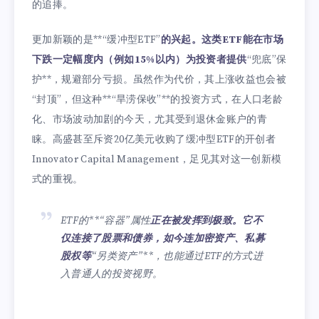
的追捧。
更加新颖的是**“缓冲型ETF”
的兴起。这类ETF能在市场
下跌一定幅度内（例如15%以内）为投资者提供
“兜底”保
护**，规避部分亏损。虽然作为代价，其上涨收益也会被
“封顶”，但这种**“旱涝保收”**的投资方式，在人口老龄
化、市场波动加剧的今天，尤其受到退休金账户的青
睐。高盛甚至斥资20亿美元收购了缓冲型ETF的开创者
Innovator Capital Management，足见其对这一创新模
式的重视。
ETF的**“容器”属性
正在被发挥到极致。它不
仅连接了股票和债券，如今连加密资产、私募
股权等
“另类资产”**，也能通过ETF的方式进
入普通人的投资视野。