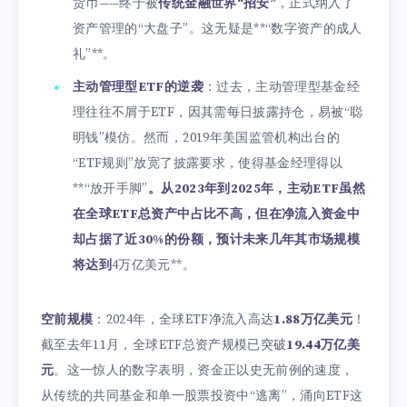
货币——终于被
传统金融世界“招安”
，正式纳入了
资产管理的“大盘子”。这无疑是**“数字资产的成人
礼”**。
主动管理型ETF的逆袭
：过去，主动管理型基金经
理往往不屑于ETF，因其需每日披露持仓，易被“聪
明钱”模仿。然而，2019年美国监管机构出台的
“ETF规则”放宽了披露要求，使得基金经理得以
**“放开手脚”
。从2023年到2025年，主动ETF虽然
在全球ETF总资产中占比不高，但在净流入资金中
却占据了近30%的份额，预计未来几年其市场规模
将达到
4万亿美元**。
空前规模
：2024年，全球ETF净流入高达
1.88万亿美元
！
截至去年11月，全球ETF总资产规模已突破
19.44万亿美
元
。这一惊人的数字表明，资金正以史无前例的速度，
从传统的共同基金和单一股票投资中“逃离”，涌向ETF这