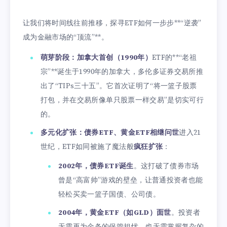
让我们将时间线往前推移，探寻ETF如何一步步**“逆袭”
成为金融市场的“顶流”**。
萌芽阶段：加拿大首创（1990年）
ETF的**“老祖
宗”**诞生于1990年的加拿大，多伦多证券交易所推
出了“TIPs三十五”。它首次证明了“将一篮子股票
打包，并在交易所像单只股票一样交易”是切实可行
的。
多元化扩张：债券ETF、黄金ETF相继问世
进入21
世纪，ETF如同被施了魔法般
疯狂扩张
：
2002年，债券ETF诞生
。这打破了债券市场
曾是“高富帅”游戏的壁垒，让普通投资者也能
轻松买卖一篮子国债、公司债。
2004年，黄金ETF（如GLD）面世
。投资者