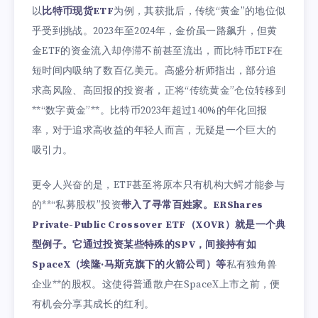
以
比特币现货ETF
为例，其获批后，传统“黄金”的地位似
乎受到挑战。2023年至2024年，金价虽一路飙升，但黄
金ETF的资金流入却停滞不前甚至流出，而比特币ETF在
短时间内吸纳了数百亿美元。高盛分析师指出，部分追
求高风险、高回报的投资者，正将“传统黄金”仓位转移到
**“数字黄金”**。比特币2023年超过140%的年化回报
率，对于追求高收益的年轻人而言，无疑是一个巨大的
吸引力。
更令人兴奋的是，ETF甚至将原本只有机构大鳄才能参与
的**“私募股权”投资
带入了寻常百姓家。ERShares
Private-Public Crossover ETF（XOVR）就是一个典
型例子。它通过投资某些特殊的SPV，间接持有如
SpaceX（埃隆·马斯克旗下的火箭公司）等
私有独角兽
企业**的股权。这使得普通散户在SpaceX上市之前，便
有机会分享其成长的红利。