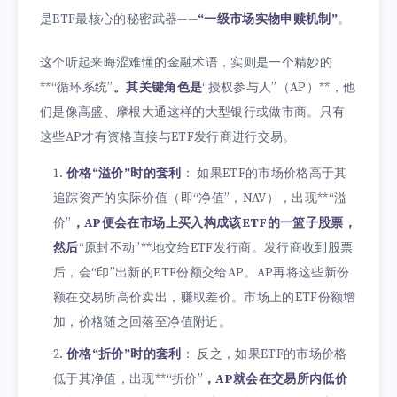
是ETF最核心的秘密武器——
“一级市场实物申赎机制”
。
这个听起来晦涩难懂的金融术语，实则是一个精妙的
**“循环系统”
。其关键角色是
“授权参与人”（AP）**，他
们是像高盛、摩根大通这样的大型银行或做市商。只有
这些AP才有资格直接与ETF发行商进行交易。
价格“溢价”时的套利
： 如果ETF的市场价格高于其
追踪资产的实际价值（即“净值”，NAV），出现**“溢
价”
，AP便会在市场上买入构成该ETF的一篮子股票，
然后
“原封不动”**地交给ETF发行商。发行商收到股票
后，会“印”出新的ETF份额交给AP。AP再将这些新份
额在交易所高价卖出，赚取差价。市场上的ETF份额增
加，价格随之回落至净值附近。
价格“折价”时的套利
： 反之，如果ETF的市场价格
低于其净值，出现**“折价”
，AP就会在交易所内低价