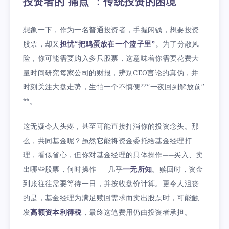
投资者的“痛点”：传统投资的困境
想象一下，作为一名普通投资者，手握闲钱，想要投资
股票，却又
担忧“把鸡蛋放在一个篮子里”
。为了分散风
险，你可能需要购入多只股票，这意味着你需要花费大
量时间研究每家公司的财报，辨别CEO言论的真伪，并
时刻关注大盘走势，生怕一个不慎便**“一夜回到解放前”
**。
这无疑令人头疼，甚至可能直接打消你的投资念头。那
么，共同基金呢？虽然它能将资金委托给基金经理打
理，看似省心，但你对基金经理的具体操作——买入、卖
出哪些股票，何时操作——几乎
一无所知
。赎回时，资金
到账往往需要等待一日，并按收盘价计算。更令人沮丧
的是，基金经理为满足赎回需求而卖出股票时，可能触
发
高额资本利得税
，最终这笔费用仍由投资者承担。