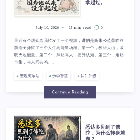
拿起过。
July 10, 2026
15 min read
0
最近有个观众给我转发了一个视频，讲的是陶朱公范蠡临终
前给子孙留了三个人生高能量场域。第一个，独坐大山，吸
取天地能量。第二个，拜访高人，提升认知。第三个，走访
市集，与人间共鸣。...
宏观阿尔法
佛学智慧
认知升级
Continue Reading
悉达多见到了佛
陀，为什么转身就
走？