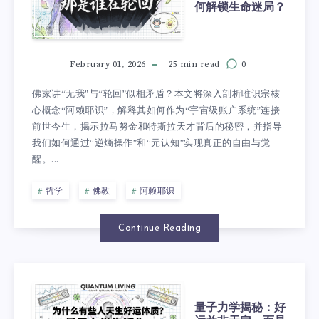
何解锁生命迷局？
February 01, 2026
25 min read
0
佛家讲“无我”与“轮回”似相矛盾？本文将深入剖析唯识宗核
心概念“阿赖耶识”，解释其如何作为“宇宙级账户系统”连接
前世今生，揭示拉马努金和特斯拉天才背后的秘密，并指导
我们如何通过“逆熵操作”和“元认知”实现真正的自由与觉
醒。...
哲学
佛教
阿赖耶识
Continue Reading
量子力学揭秘：好