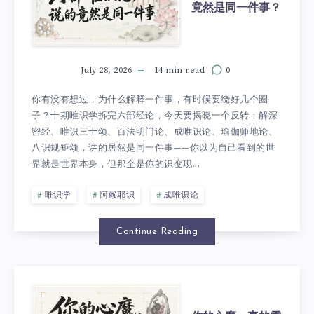
竟然是同一件事？
July 28, 2026
14 min read
0
你有没有想过，为什么解释一件事，有时候要绕好几个圈
子？十期唯识学拆完六部经论，今天要揭晓一个反转：解深
密经、唯识三十颂、百法明门论、成唯识论、瑜伽师地论、
八识规矩颂，讲的居然是同一件事——你以为自己看到的世
界就是世界本身，但那全是你的识变现...
唯识学
阿赖耶识
成唯识论
Continue Reading