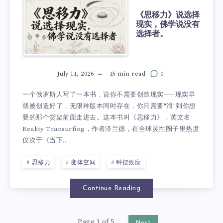
《思移力》说选择
现实，佛学说没有
选择者。
July 11, 2026
15 min read
0
一个俄罗斯人写了一本书，说你不需要创造现实——现实早
就被创造好了，无限种版本同时存在，你只需要"滑"到你想
要的那个货架前面走进去。这本书叫《思移力》，英文名
Reality Transurfing，作者泽兰德，在全球灵性圈子里热度
仅次于《当下...
思移力
变体空间
钟摆效应
Continue Reading
Page 1 of 5
Next