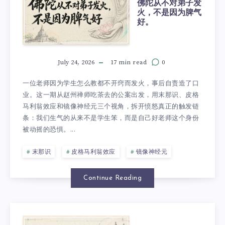
佛陀从不对弟子发
火，不是因为脾气
好。
July 24, 2026
17 min read
0
一位老师因为学生怎么教都不开窍而发火，事后自责造了口
业。这一期从赵州禅师吃茶去的公案出发，用末那识、皮格
马利翁效应和镜像神经元三个视角，拆开愤怒真正的触发链
条：我们生气的从来不是学生笨，而是自己好老师这个身份
被动摇的恐惧。...
末那识
皮格马利翁效应
镜像神经元
Continue Reading