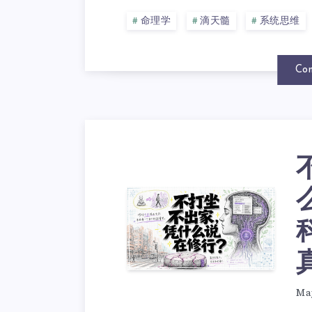
命理学
滴天髓
系统思维
Con
Ma