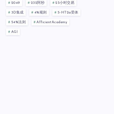
2049
232阿秒
23小时交易
3D集成
4%规则
5-HT2a受体
54%法则
AfficientAcademy
AGI