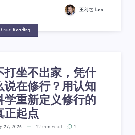
王利杰 Leo
tinue Reading
不打坐不出家，凭什
么说在修行？用认知
科学重新定义修行的
真正起点
y 27, 2026
12 min read
1