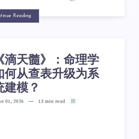
tinue Reading
《滴天髓》：命理学
如何从查表升级为系
统建模？
e 01, 2026
13 min read