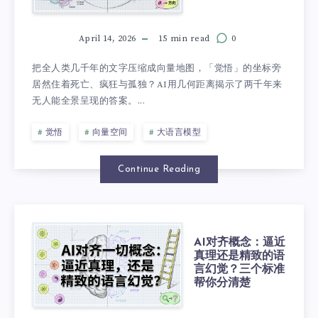
April 14, 2026
15 min read
0
把全人类几千年的文字压缩成向量地图，「觉悟」的坐标旁
居然住着死亡、疯狂与孤独？AI用几何距离揭示了两千年来
无人能全景呈现的答案。...
觉悟
向量空间
大语言模型
Continue Reading
AI对齐概念：逼近
真理还是精致的语
言幻觉？三个标准
帮你分清楚