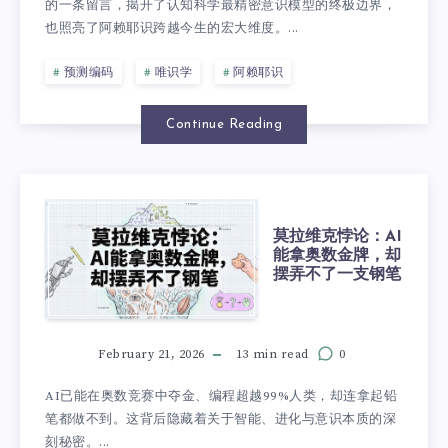
的一条留言，揭开了认知科学最精密意识模型的终极边界，
也照亮了阿赖耶识跨越今生的宏大维度。...
预测编码
唯识学
阿赖耶识
Continue Reading
莫拉维克悖论：AI
能拿奥数金牌，却
摆弄不了一支钢笔
February 21, 2026
13 min read
0
AI已能在奥数竞赛中夺金、编程超越99%人类，却连拿起铅
笔都做不到。这背后隐藏着关于智能、进化与意识本质的深
刻秘密。...