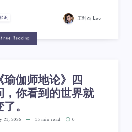
耶识
王利杰 Leo
tinue Reading
《瑜伽师地论》四
问，你看到的世界就
变了。
y 21, 2026
15 min read
0