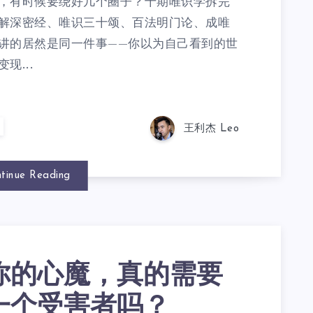
，有时候要绕好几个圈子？十期唯识学拆完
解深密经、唯识三十颂、百法明门论、成唯
讲的居然是同一件事——你以为自己看到的世
现...
王利杰 Leo
tinue Reading
你的心魔，真的需要
一个受害者吗？