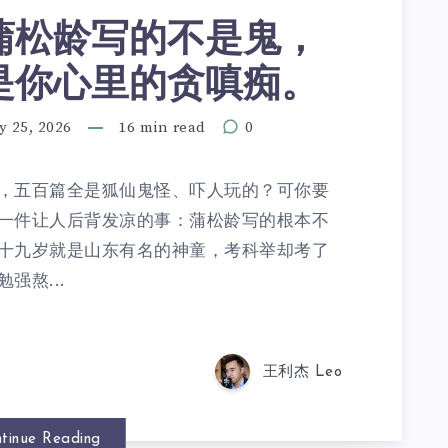
蒲松龄写的不是鬼，
是你心里的贪嗔痴。
y 25, 2026
16 min read
0
，五百篇全是狐仙鬼怪、吓人玩的？可你要
一件让人后背发凉的事：蒲松龄写的根本不
十九岁就是山东有名的神童，考科举却考了
强熬...
王利杰 Leo
tinue Reading