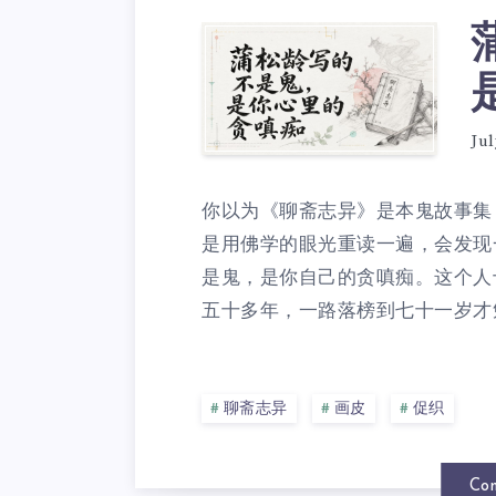
Jul
你以为《聊斋志异》是本鬼故事集
是用佛学的眼光重读一遍，会发现
是鬼，是你自己的贪嗔痴。这个人
五十多年，一路落榜到七十一岁才勉
聊斋志异
画皮
促织
Con