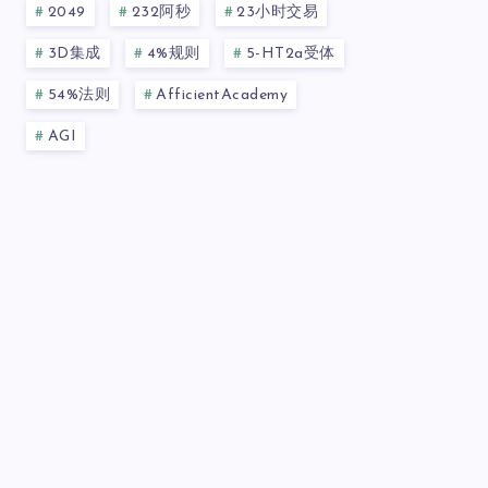
2049
232阿秒
23小时交易
3D集成
4%规则
5-HT2a受体
54%法则
AfficientAcademy
AGI