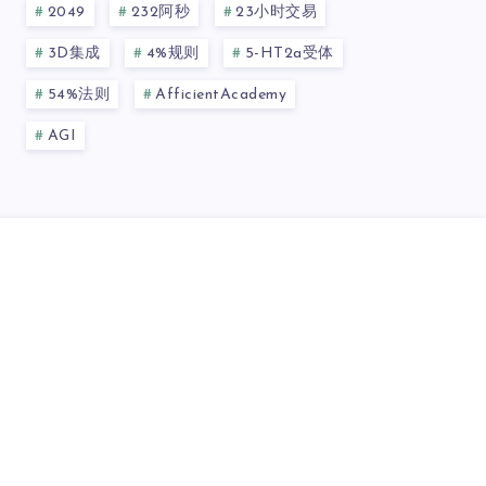
2049
232阿秒
23小时交易
3D集成
4%规则
5-HT2a受体
54%法则
AfficientAcademy
AGI