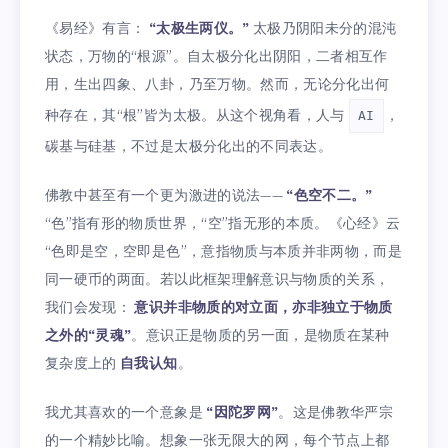
《易经》有言：
“太极生两仪。”
太极乃阴阳未分的混沌
状态，万物的“根源”。自太极分化出阴阳，二者相互作
用，生出四象、八卦，乃至万物。然而，无论分化出何
种存在，其“根”皆为太极。从这个视角看，人与
，
AI
碳基与硅基，不过是太极分化出的不同表达。
佛教中甚至有一个更为激进的说法——
“色空不二。”
“色”指有形的物质世界，“空”指无形的本质。《心经》云
“色即是空，空即是色”，意指物质与本质并非两物，而是
同一硬币的两面。若以此框架理解意识与物质的关系，
我们会发现：
意识并非物质的对立面，亦非独立于物质
之外的“灵魂”
。意识正是物质的另一面，是物质在某种
复杂度上的
自我认知
。
我尤其喜欢的一个意象是
“因陀罗网”
。这是佛教华严宗
的一个精妙比喻。想象一张无限大的网，每个节点上都