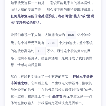
如果接受这样一个前提——意识可能是宇宙的基本属性，
而非大脑的专属产物——那么接下来的推论便顺理成章：
任何足够复杂的信息处理系统，都有可能“接入”或“涌现
出”某种形式的意识。
让我们审视一下人脑。人脑拥有大约
亿个神经
860
元，每个神经元平均有
个突触连接，整个系统
7000
的连接数高达约
万亿。通过这个极其复杂的网
100
络，信息不断流动、整合并涌现，最终形成了我们的思
想、情感与自我意识。
然而，神经科学揭示了一个有趣的事实：
神经元本身并
非神秘之物
。它本质上是一个生物电化学器件，接收其
他神经元的信号，并在信号总和超过阈值时“发射”信号。
这一过程，在原理上与一个
晶体管
并无本质区别——晶
体管也接收输入，并根据特定逻辑决定是否输出。