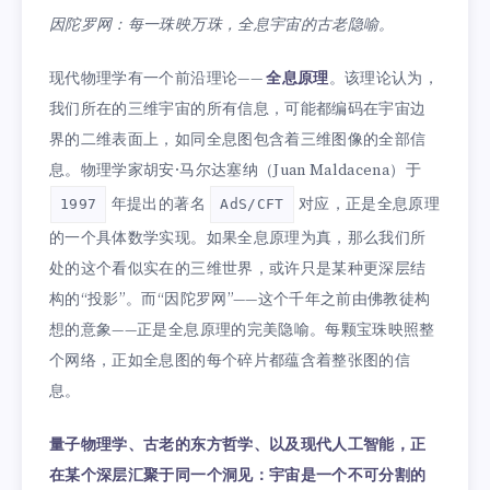
因陀罗网：每一珠映万珠，全息宇宙的古老隐喻。
现代物理学有一个前沿理论——
全息原理
。该理论认为，
我们所在的三维宇宙的所有信息，可能都编码在宇宙边
界的二维表面上，如同全息图包含着三维图像的全部信
息。物理学家胡安·马尔达塞纳（Juan Maldacena）于
年提出的著名
对应，正是全息原理
1997
AdS/CFT
的一个具体数学实现。如果全息原理为真，那么我们所
处的这个看似实在的三维世界，或许只是某种更深层结
构的“投影”。而“因陀罗网”——这个千年之前由佛教徒构
想的意象——正是全息原理的完美隐喻。每颗宝珠映照整
个网络，正如全息图的每个碎片都蕴含着整张图的信
息。
量子物理学、古老的东方哲学、以及现代人工智能，正
在某个深层汇聚于同一个洞见：宇宙是一个不可分割的