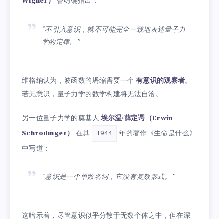
Wigner）
曾明确指出：
“不引入意识，就不可能完全一致地表述量子力
学的定律。”
维格纳认为，波函数的坍缩需要一个
有意识的观察者
。
若无意识，量子力学的数学构建将无法自洽。
另一位量子力学的奠基人
埃尔温·薛定谔（Erwin
Schrödinger）
在其
年的著作《生命是什么》
1944
中写道：
“意识是一个单数名词，它没有复数形式。”
这暗示着，尽管意识似乎分散于无数个体之中，但在深