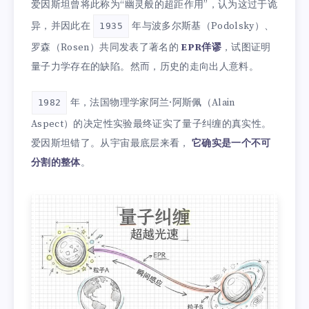
爱因斯坦曾将此称为“幽灵般的超距作用”，认为这过于诡
异，并因此在
年与波多尔斯基（Podolsky）、
1935
罗森（Rosen）共同发表了著名的
EPR佯谬
，试图证明
量子力学存在的缺陷。然而，历史的走向出人意料。
年，法国物理学家阿兰·阿斯佩（Alain
1982
Aspect）的决定性实验最终证实了量子纠缠的真实性。
爱因斯坦错了。从宇宙最底层来看，
它确实是一个不可
分割的整体
。